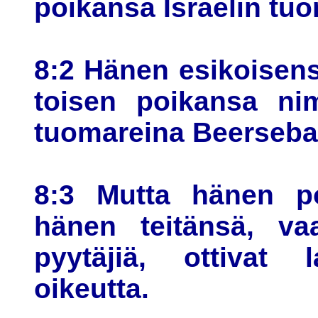
poikansa Israelin tuo
8:2 Hänen esikoisens
toisen poikansa nim
tuomareina Beerseba
8:3 Mutta hänen po
hänen teitänsä, va
pyytäjiä, ottivat l
oikeutta.