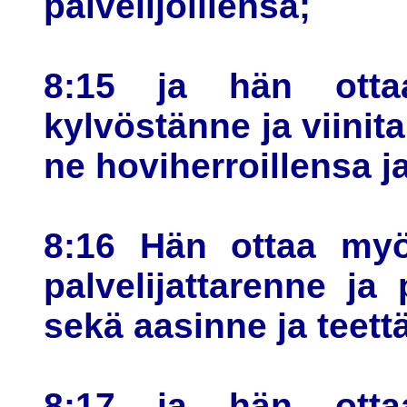
palvelijoillensa;
8:15 ja hän otta
kylvöstänne ja viinit
ne hoviherroillensa ja
8:16 Hän ottaa myös
palvelijattarenne j
sekä aasinne ja teettä
8:17 ja hän otta