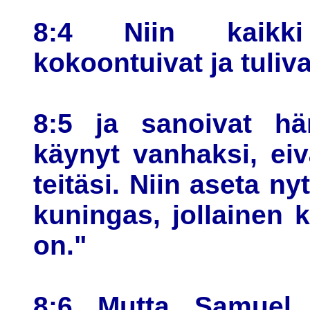
8:4 Niin kaikki
kokoontuivat ja tuli
8:5 ja sanoivat hän
käynyt vanhaksi, eiv
teitäsi. Niin aseta n
kuningas, jollainen k
on."
8:6 Mutta Samuel p