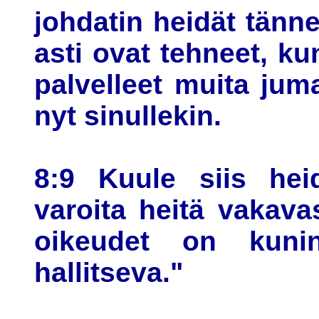
johdatin heidät tänn
asti ovat tehneet, ku
palvelleet muita juma
nyt sinullekin.
8:9 Kuule siis hei
varoita heitä vakavas
oikeudet on kunin
hallitseva."