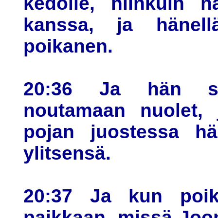
kedolle, niinkuin h
kanssa, ja hänel
poikanen.
20:36 Ja hän sa
noutamaan nuolet,
pojan juostessa h
ylitsensä.
20:37 Ja kun poik
paikkaan, missä Joo