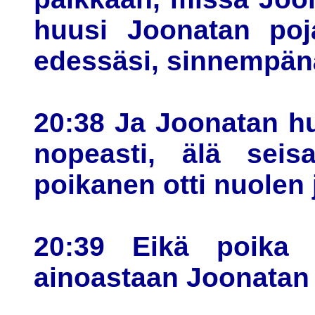
huusi Joonatan poja
edessäsi, sinnempän
20:38 Ja Joonatan hu
nopeasti, älä seisa
poikanen otti nuolen j
20:39 Eikä poika t
ainoastaan Joonatan j