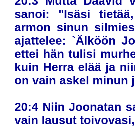
20:3 Mutta Daavid v
sanoi: "Isäsi tietä
armon sinun silmies
ajattelee: `Älköön J
ettei hän tulisi murhe
kuin Herra elää ja nii
on vain askel minun j
20:4 Niin Joonatan sa
vain lausut toivovasi