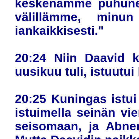
keskenämme puhunee
välillämme, minu
iankaikkisesti."
20:24 Niin Daavid k
uusikuu tuli, istuutui
20:25 Kuningas istui 
istuimella seinän vi
seisomaan, ja Abner