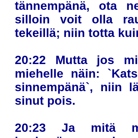
tännempänä, ota ne`
silloin voit olla r
tekeillä; niin totta ku
20:22 Mutta jos mi
miehelle näin: `Kat
sinnempänä`, niin lä
sinut pois.
20:23 Ja mitä 