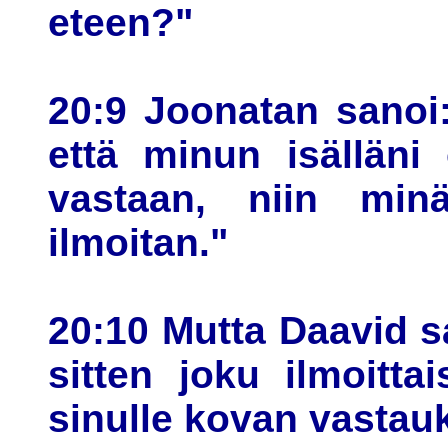
eteen?"
20:9 Joonatan sanoi
että minun isälläni
vastaan, niin min
ilmoitan."
20:10 Mutta Daavid s
sitten joku ilmoitta
sinulle kovan vastau