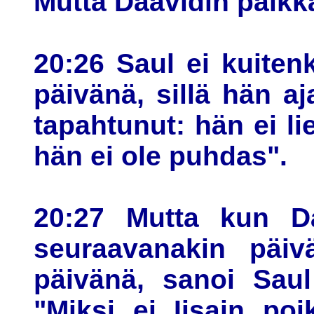
Mutta Daavidin paikka
20:26 Saul ei kuite
päivänä, sillä hän aj
tapahtunut: hän ei 
hän ei ole puhdas".
20:27 Mutta kun Da
seuraavanakin päiv
päivänä, sanoi Saul
"Miksi ei Iisain po