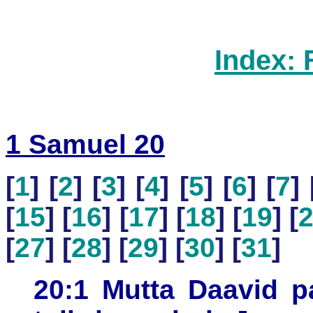
Index: 
1 Samuel 20
[
1
] [
2
] [
3
] [
4
] [
5
] [
6
] [
7
] 
[
15
] [
16
] [
17
] [
18
] [
19
] [
[
27
] [
28
] [
29
] [
30
] [
31
]
20:1 Mutta Daavid p