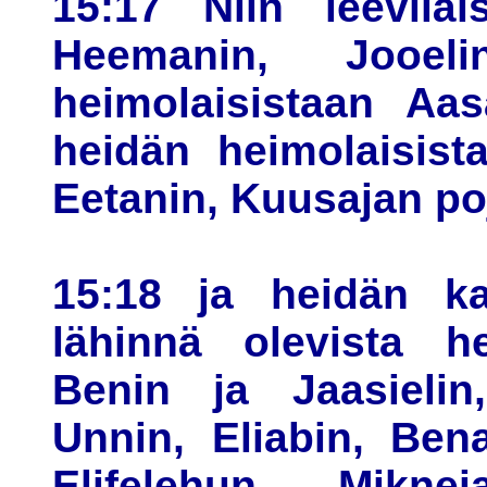
15:17 Niin leeviläi
Heemanin, Jooe
heimolaisistaan Aas
heidän heimolaisista
Eetanin, Kuusajan po
15:18 ja heidän k
lähinnä olevista he
Benin ja Jaasielin,
Unnin, Eliabin, Bena
Elifelehun, Mikn