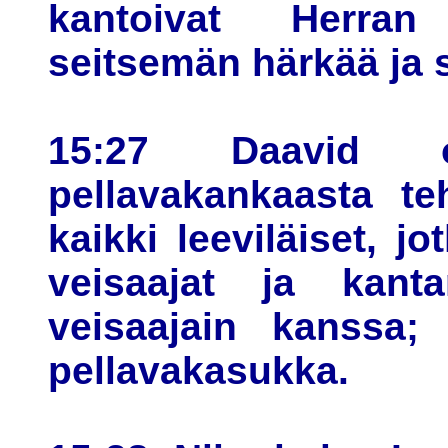
kantoivat Herran l
seitsemän härkää ja 
15:27 Daavid o
pellavakankaasta te
kaikki leeviläiset, j
veisaajat ja kant
veisaajain kanssa; 
pellavakasukka.