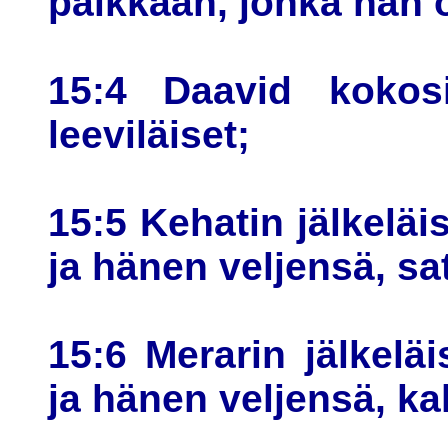
paikkaan, jonka hän ol
15:4 Daavid kokosi
leeviläiset;
15:5 Kehatin jälkeläi
ja hänen veljensä, s
15:6 Merarin jälkelä
ja hänen veljensä, k