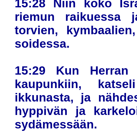
15:28 Niin koko Isra
riemun raikuessa j
torvien, kymbaalien
soidessa.
15:29 Kun Herran li
kaupunkiin, katsel
ikkunasta, ja nähde
hyppivän ja karkelo
sydämessään.