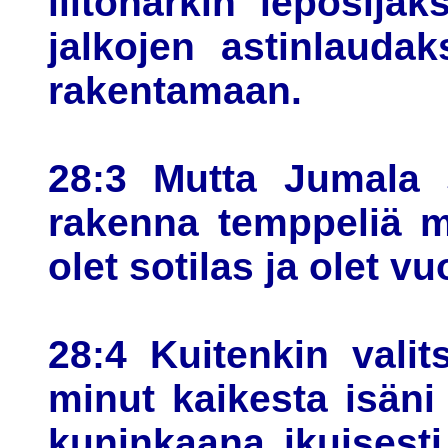
liitonarkin leposij
jalkojen astinlaudak
rakentamaan.
28:3 Mutta Jumala s
rakenna temppeliä mi
olet sotilas ja olet v
28:4 Kuitenkin valit
minut kaikesta isäni
kuninkaana ikuisesti