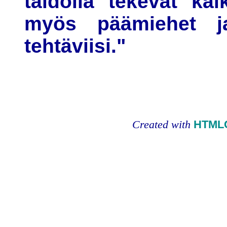
taidolla tekevät kai
myös päämiehet j
tehtäviisi."
Created with
HTMLC