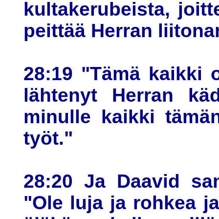
kultakerubeista, joitt
peittää Herran liitona
28:19 "Tämä kaikki o
lähtenyt Herran kä
minulle kaikki tämä
työt."
28:20 Ja Daavid san
"Ole luja ja rohkea j