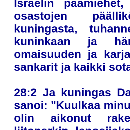
Israelin päämiehet,
osastojen päälli
kuningasta, tuhann
kuninkaan ja hä
omaisuuden ja karjan
sankarit ja kaikki sot
28:2 Ja kuningas Da
sanoi: "Kuulkaa minua
olin aikonut rak