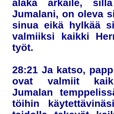
äläkä arkaile, sil
Jumalani, on oleva s
sinua eikä hylkää s
valmiiksi kaikki He
työt.
28:21 Ja katso, pappi
ovat valmiit kaik
Jumalan temppelissä
töihin käytettävinäsi