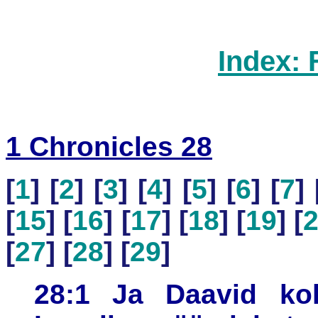
Index: 
1 Chronicles 28
[
1
] [
2
] [
3
] [
4
] [
5
] [
6
] [
7
] 
[
15
] [
16
] [
17
] [
18
] [
19
] [
[
27
] [
28
] [
29
]
28:1 Ja Daavid kok