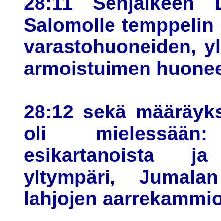
28:11 Senjälkeen D
Salomolle temppelin 
varastohuoneiden, yl
armoistuimen huonee
28:12 sekä määräyks
oli mielessään
esikartanoista j
yltympäri, Jumala
lahjojen aarrekammio