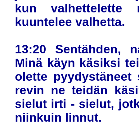
kun valhettelette 
kuuntelee valhetta.
13:20 Sentähden, n
Minä käyn käsiksi teid
olette pyydystäneet s
revin ne teidän käs
sielut irti - sielut, j
niinkuin linnut.