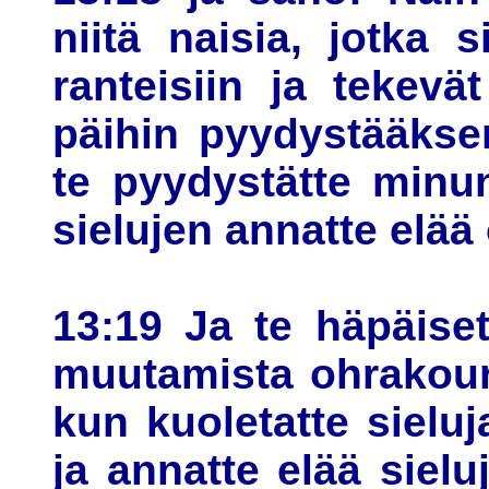
niitä naisia, jotka s
ranteisiin ja tekevä
päihin pyydystääksen
te pyydystätte minun
sielujen annatte elä
13:19 Ja te häpäise
muutamista ohrakoural
kun kuoletatte sieluja
ja annatte elää sieluj