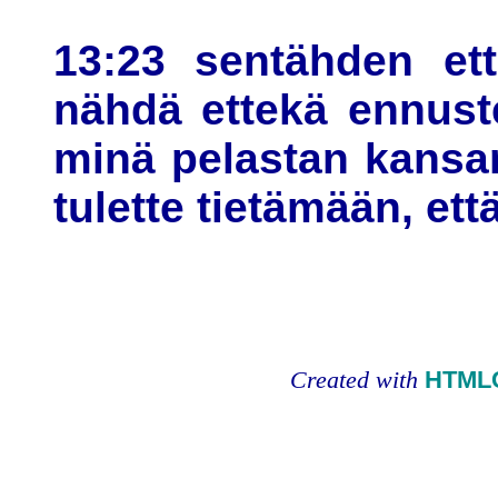
13:23 sentähden et
nähdä ettekä ennust
minä pelastan kansan
tulette tietämään, ett
Created with
HTMLC