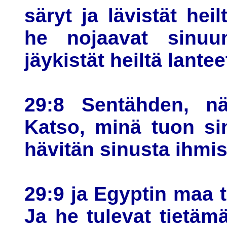
säryt ja lävistät hei
he nojaavat sinuu
jäykistät heiltä lantee
29:8 Sentähden, nä
Katso, minä tuon si
hävitän sinusta ihmis
29:9 ja Egyptin maa t
Ja he tulevat tietäm