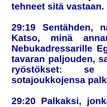
tehneet sitä vastaan.
29:19 Sentähden, n
Katso, minä annan
Nebukadressarille E
tavaran paljouden, sa
ryöstökset: s
sotajoukkojensa palk
29:20 Palkaksi, jon