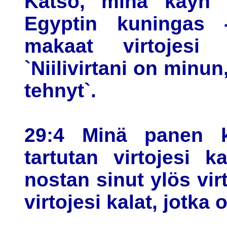
Katso, minä käyn s
Egyptin kuningas -
makaat virtojesi 
`Niilivirtani on minun
tehnyt`.
29:4 Minä panen ko
tartutan virtojesi 
nostan sinut ylös vir
virtojesi kalat, jotka