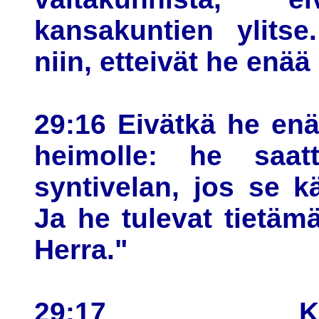
kansakuntien ylits
niin, etteivät he enää
29:16 Eivätkä he enä
heimolle: he saatt
syntivelan, jos se 
Ja he tulevat tietäm
Herra."
29:17 Kahden