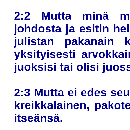
2:2 Mutta minä me
johdosta ja esitin he
julistan pakanain 
yksityisesti arvokka
juoksisi tai olisi juo
2:3 Mutta ei edes seur
kreikkalainen, pakot
itseänsä.