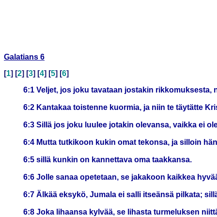
Galatians 6
[
1
] [
2
] [
3
] [
4
] [
5
] [
6
]
6:1 Veljet, jos joku tavataan jostakin rikkomuksesta, 
6:2 Kantakaa toistenne kuormia, ja niin te täytätte Kri
6:3 Sillä jos joku luulee jotakin olevansa, vaikka ei ol
6:4 Mutta tutkikoon kukin omat tekonsa, ja silloin hän
6:5 sillä kunkin on kannettava oma taakkansa.
6:6 Jolle sanaa opetetaan, se jakakoon kaikkea hyvää
6:7 Älkää eksykö, Jumala ei salli itseänsä pilkata; sil
6:8 Joka lihaansa kylvää, se lihasta turmeluksen niit