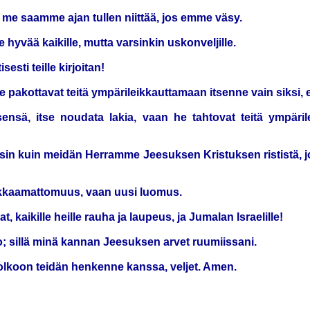
 me saamme ajan tullen niittää, jos emme väsy.
hyvää kaikille, mutta varsinkin uskonveljille.
esti teille kirjoitan!
e pakottavat teitä ympärileikkauttamaan itsenne vain siksi, et
tsensä, itse noudata lakia, vaan he tahtovat teitä ympär
sin kuin meidän Herramme Jeesuksen Kristuksen rististä, jon
leikkaamattomuus, vaan uusi luomus.
 kaikille heille rauha ja laupeus, ja Jumalan Israelille!
o; sillä minä kannan Jeesuksen arvet ruumiissani.
koon teidän henkenne kanssa, veljet. Amen.