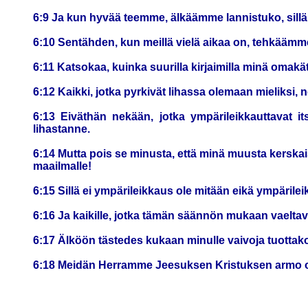
6:9 Ja kun hyvää teemme, älkäämme lannistuko, sillä
6:10 Sentähden, kun meillä vielä aikaa on, tehkäämme 
6:11 Katsokaa, kuinka suurilla kirjaimilla minä omakätis
6:12 Kaikki, jotka pyrkivät lihassa olemaan mieliksi, n
6:13 Eiväthän nekään, jotka ympärileikkauttavat i
lihastanne.
6:14 Mutta pois se minusta, että minä muusta kerskai
maailmalle!
6:15 Sillä ei ympärileikkaus ole mitään eikä ympäri
6:16 Ja kaikille, jotka tämän säännön mukaan vaeltavat,
6:17 Älköön tästedes kukaan minulle vaivoja tuottak
6:18 Meidän Herramme Jeesuksen Kristuksen armo ol