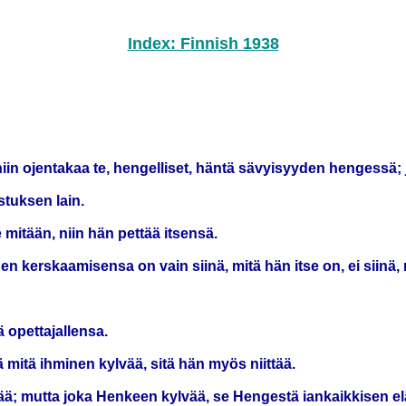
Index: Finnish 1938
niin ojentakaa te, hengelliset, häntä sävyisyyden hengessä; ja
stuksen lain.
e mitään, niin hän pettää itsensä.
en kerskaamisensa on vain siinä, mitä hän itse on, ei siinä, 
 opettajallensa.
lä mitä ihminen kylvää, sitä hän myös niittää.
tää; mutta joka Henkeen kylvää, se Hengestä iankaikkisen el