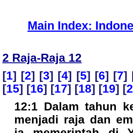
Main Index: Indon
2 Raja-Raja 12
[
1
] [
2
] [
3
] [
4
] [
5
] [
6
] [
7
] 
[
15
] [
16
] [
17
] [
18
] [
19
] [
2
12:1 Dalam tahun k
menjadi raja dan em
ia memerintah di 