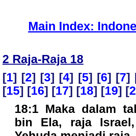
Main Index: Indon
2 Raja-Raja 18
[
1
] [
2
] [
3
] [
4
] [
5
] [
6
] [
7
] 
[
15
] [
16
] [
17
] [
18
] [
19
] [
2
18:1 Maka dalam ta
bin Ela, raja Israe
Yehuda menjadi raja.