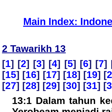
Main Index: Indon
2 Tawarikh 13
[
1
] [
2
] [
3
] [
4
] [
5
] [
6
] [
7
] 
[
15
] [
16
] [
17
] [
18
] [
19
] [
[
27
] [
28
] [
29
] [
30
] [
31
] [
3
13:1 Dalam tahun ke
Yerobeam menjadi raj