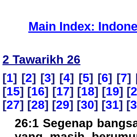
Main Index: Indon
2 Tawarikh 26
[
1
] [
2
] [
3
] [
4
] [
5
] [
6
] [
7
] 
[
15
] [
16
] [
17
] [
18
] [
19
] [
[
27
] [
28
] [
29
] [
30
] [
31
] [
3
26:1 Segenap bangsa
yang masih berumu