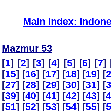
Main Index: Indon
Mazmur 53
[
1
] [
2
] [
3
] [
4
] [
5
] [
6
] [
7
] 
[
15
] [
16
] [
17
] [
18
] [
19
] [
[
27
] [
28
] [
29
] [
30
] [
31
] [
[
39
] [
40
] [
41
] [
42
] [
43
] [
[
51
] [
52
] [
53
] [
54
] [
55
] [