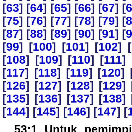
[
63
] [
64
] [
65
] [
66
] [
67
] [
[
75
] [
76
] [
77
] [
78
] [
79
] [
[
87
] [
88
] [
89
] [
90
] [
91
] [
[
99
] [
100
] [
101
] [
102
] [
[
108
] [
109
] [
110
] [
111
] 
[
117
] [
118
] [
119
] [
120
] 
[
126
] [
127
] [
128
] [
129
] 
[
135
] [
136
] [
137
] [
138
] 
[
144
] [
145
] [
146
] [
147
] [
53:1 Untuk pemimpi