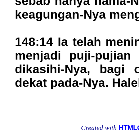
sebab hanya nama-Ny
keagungan-Nya menga
148:14 Ia telah men
menjadi puji-pujia
dikasihi-Nya, bagi 
dekat pada-Nya. Hale
Created with
HTMLC