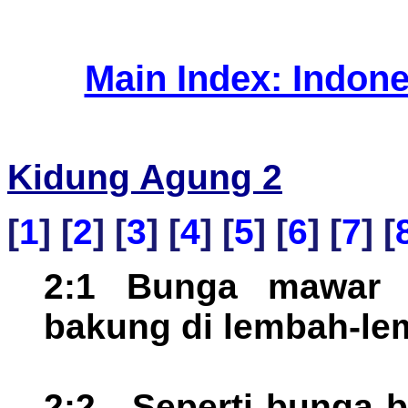
Main Index: Indon
Kidung Agung 2
[
1
] [
2
] [
3
] [
4
] [
5
] [
6
] [
7
] [
2:1 Bunga mawar 
bakung di lembah-le
2:2 --Seperti bunga b