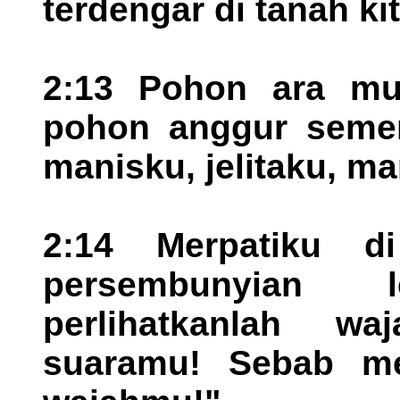
terdengar di tanah kit
2:13 Pohon ara mu
pohon anggur semer
manisku, jelitaku, ma
2:14 Merpatiku di
persembunyian l
perlihatkanlah wa
suaramu! Sebab m