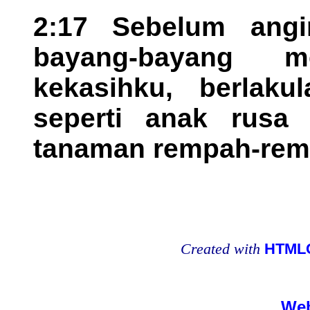
2:17 Sebelum ang
bayang-bayang me
kekasihku, berlakul
seperti anak rusa
tanaman rempah-rem
Created with
HTMLC
Web