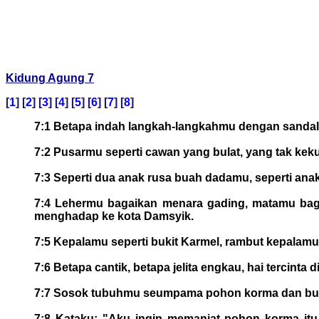
Kidung Agung 7
[
1
] [
2
] [
3
] [
4
] [
5
] [
6
] [
7
] [
8
]
7:1 Betapa indah langkah-langkahmu dengan sandal-
7:2 Pusarmu seperti cawan yang bulat, yang tak k
7:3 Seperti dua anak rusa buah dadamu, seperti ana
7:4 Lehermu bagaikan menara gading, matamu baga
menghadap ke kota Damsyik.
7:5 Kepalamu seperti bukit Karmel, rambut kepalam
7:6 Betapa cantik, betapa jelita engkau, hai tercinta 
7:7 Sosok tubuhmu seumpama pohon korma dan b
7:8 Kataku: "Aku ingin memanjat pohon korma i