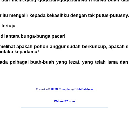
 itu mengalir kepada kekasihku dengan tak putus-putusnya
tertuju.
m di antara bunga-bunga pacar!
dan melihat apakah pohon anggur sudah berkuncup, apaka
cintaku kepadamu!
da pelbagai buah-buah yang lezat, yang telah lama dan 
Created with
HTMLCompiler
by
BibleDatabase
Webnet77.com