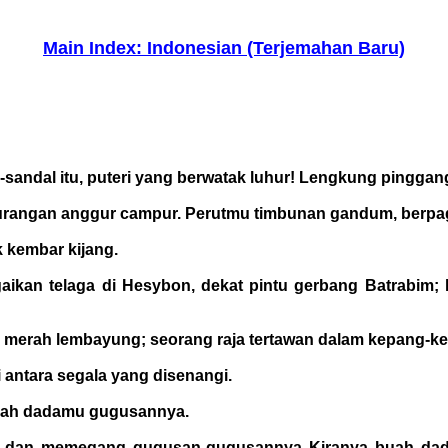
Main Index: Indonesian (Terjemahan Baru)
sandal itu, puteri yang berwatak luhur! Lengkung pingga
ekurangan anggur campur. Perutmu timbunan gandum, berp
k kembar kijang.
ikan telaga di Hesybon, dekat pintu gerbang Batrabim;
u merah lembayung; seorang raja tertawan dalam kepang-k
di antara segala yang disenangi.
uah dadamu gugusannya.
tu dan memegang gugusan-gugusannya Kiranya buah da