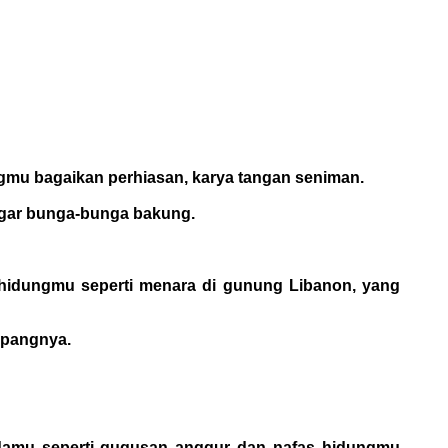
ngmu bagaikan perhiasan, karya tangan seniman.
agar bunga-bunga bakung.
 hidungmu seperti menara di gunung Libanon, yang
epangnya.
damu seperti gugusan anggur dan nafas hidungmu