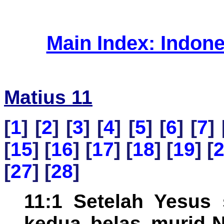
Main Index: Indon
Matius 11
[
1
] [
2
] [
3
] [
4
] [
5
] [
6
] [
7
] 
[
15
] [
16
] [
17
] [
18
] [
19
] [
[
27
] [
28
]
11:1 Setelah Yesus 
kedua belas murid-N