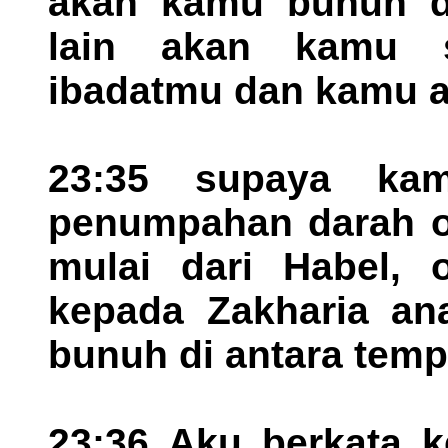
akan kamu bunuh d
lain akan kamu 
ibadatmu dan kamu an
23:35 supaya ka
penumpahan darah or
mulai dari Habel, 
kepada Zakharia an
bunuh di antara tem
23:36 Aku berkata 