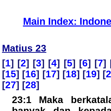
Main Index: Indon
Matius 23
[
1
] [
2
] [
3
] [
4
] [
5
] [
6
] [
7
] 
[
15
] [
16
] [
17
] [
18
] [
19
] [
[
27
] [
28
]
23:1 Maka berkata
banyak dan kepada 