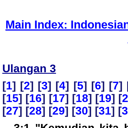
Main Index: Indonesia
Ulangan 3
[
1
] [
2
] [
3
] [
4
] [
5
] [
6
] [
7
] 
[
15
] [
16
] [
17
] [
18
] [
19
] [
[
27
] [
28
] [
29
] [
30
] [
31
] [
3
3:1 "Kemudian kita 