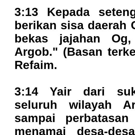
3:13 Kepada seten
berikan sisa daerah 
bekas jajahan Og,
Argob." (Basan terk
Refaim.
3:14 Yair dari s
seluruh wilayah A
sampai perbatasan
menamai desa-des