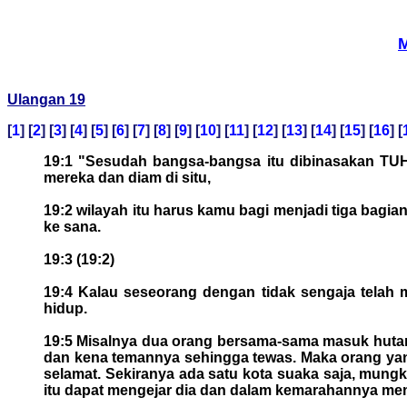
M
Ulangan 19
[
1
] [
2
] [
3
] [
4
] [
5
] [
6
] [
7
] [
8
] [
9
] [
10
] [
11
] [
12
] [
13
] [
14
] [
15
] [
16
] [
19:1 "Sesudah bangsa-bangsa itu dibinasakan TU
mereka dan diam di situ,
19:2 wilayah itu harus kamu bagi menjadi tiga bag
ke sana.
19:3 (19:2)
19:4 Kalau seseorang dengan tidak sengaja telah m
hidup.
19:5 Misalnya dua orang bersama-sama masuk huta
dan kena temannya sehingga tewas. Maka orang yang 
selamat. Sekiranya ada satu kota suaka saja, mung
itu dapat mengejar dia dan dalam kemarahannya me