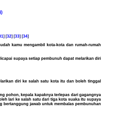
i)
31
] [
32
] [
33
] [
34
]
esudah kamu mengambil kota-kota dan rumah-rumah
icapai supaya setiap pembunuh dapat melarikan diri
ikan diri ke salah satu kota itu dan boleh tinggal
g pohon, kepala kapaknya terlepas dari gagangnya
 lari ke salah satu dari tiga kota suaka itu supaya
a yang bertanggung jawab untuk membalas pembunuhan