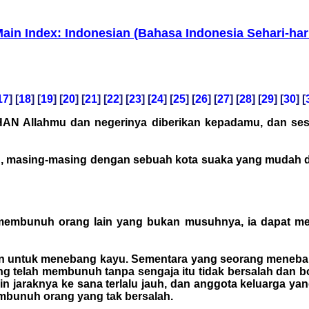
ain Index: Indonesian (Bahasa Indonesia Sehari-har
17
] [
18
] [
19
] [
20
] [
21
] [
22
] [
23
] [
24
] [
25
] [
26
] [
27
] [
28
] [
29
] [
30
] [
HAN Allahmu dan negerinya diberikan kepadamu, dan s
ian, masing-masing dengan sebuah kota suaka yang mudah d
embunuh orang lain yang bukan musuhnya, ia dapat melar
n untuk menebang kayu. Sementara yang seorang meneban
telah membunuh tanpa sengaja itu tidak bersalah dan boleh
kin jaraknya ke sana terlalu jauh, dan anggota keluarg
mbunuh orang yang tak bersalah.