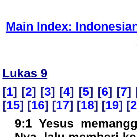
Main Index: Indonesia
Lukas 9
[
1
] [
2
] [
3
] [
4
] [
5
] [
6
] [
7
] 
[
15
] [
16
] [
17
] [
18
] [
19
] [
2
9:1 Yesus memanggi
Nya, lalu memberi k