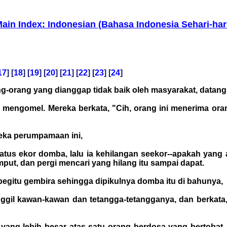
ain Index: Indonesian (Bahasa Indonesia Sehari-har
17
] [
18
] [
19
] [
20
] [
21
] [
22
] [
23
] [
24
]
ang-orang yang dianggap tidak baik oleh masyarakat, data
i mengomel. Mereka berkata, "Cih, orang ini menerima or
eka perumpamaan ini,
atus ekor domba, lalu ia kehilangan seekor--apakah yan
put, dan pergi mencari yang hilang itu sampai dapat.
begitu gembira sehingga dipikulnya domba itu di bahunya,
il kawan-kawan dan tetangga-tetangganya, dan berkata,
 yang lebih besar atas satu orang berdosa yang bertobat