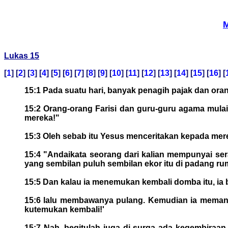
M
Lukas 15
[
1
] [
2
] [
3
] [
4
] [
5
] [
6
] [
7
] [
8
] [
9
] [
10
] [
11
] [
12
] [
13
] [
14
] [
15
] [
16
] [
15:1 Pada suatu hari, banyak penagih pajak dan or
15:2 Orang-orang Farisi dan guru-guru agama mula
mereka!"
15:3 Oleh sebab itu Yesus menceritakan kepada mer
15:4 "Andaikata seorang dari kalian mempunyai ser
yang sembilan puluh sembilan ekor itu di padang rum
15:5 Dan kalau ia menemukan kembali domba itu, ia 
15:6 lalu membawanya pulang. Kemudian ia memangg
kutemukan kembali!'
15:7 Nah, begitulah juga di surga ada kegembiraan