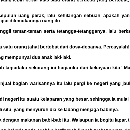
sepuluh uang perak, lalu kehilangan sebuah--apakah ya
pai ditemukannya uang itu.
ggil teman-teman serta tetangga-tetangganya, lalu ber
da satu orang jahat bertobat dari dosa-dosanya. Percayalah!
ng mempunyai dua anak laki-laki.
ah kepadaku sekarang ini bagianku dari kekayaan kita.'
jual bagian warisannya itu lalu pergi ke negeri yang 
i negeri itu suatu kelaparan yang besar, sehingga ia mulai 
di situ, yang menyuruh dia ke ladang menjaga babinya.
nya dengan makanan babi-babi itu. Walaupun ia begitu lapa