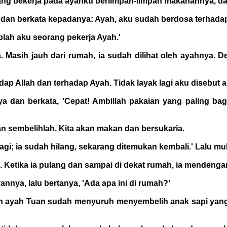
yang bekerja pada ayahku berlimpah-limpah makanannya, dan
 dan berkata kepadanya: Ayah, aku sudah berdosa terhadap
plah aku seorang pekerja Ayah.'
 Masih jauh dari rumah, ia sudah dilihat oleh ayahnya. D
adap Allah dan terhadap Ayah. Tidak layak lagi aku disebut 
a dan berkata, 'Cepat! Ambillah pakaian yang paling ba
n sembelihlah. Kita akan makan dan bersukaria.
agi; ia sudah hilang, sekarang ditemukan kembali.' Lalu mu
 Ketika ia pulang dan sampai di dekat rumah, ia mendengar 
nnya, lalu bertanya, 'Ada apa ini di rumah?'
Dan ayah Tuan sudah menyuruh menyembelih anak sapi ya