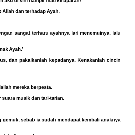
 aku di sini hampir mati kelaparan!
 Allah dan terhadap Ayah.
engan sangat terharu ayahnya lari menemuinya, lalu
anak Ayah.'
gus, dan pakaikanlah kepadanya. Kenakanlah cincin
lailah mereka berpesta.
suara musik dan tari-tarian.
ng gemuk, sebab ia sudah mendapat kembali anaknya