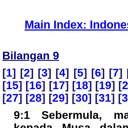
Main Index: Indon
Bilangan 9
[
1
] [
2
] [
3
] [
4
] [
5
] [
6
] [
7
] 
[
15
] [
16
] [
17
] [
18
] [
19
] [
[
27
] [
28
] [
29
] [
30
] [
31
] [
3
9:1 Sebermula, ma
kepada Musa dala