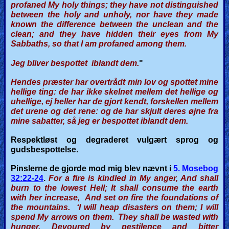
profaned My holy things; they have not distinguished
between the holy and unholy, nor have they made
known the difference between the unclean and the
clean; and they have hidden their eyes from My
Sabbaths, so that I am profaned among them.
Jeg bliver bespottet iblandt dem.
"
Hendes præster har overtrådt min lov og spottet mine
hellige ting: de har ikke skelnet mellem det hellige og
uhellige, ej heller har de gjort kendt, forskellen mellem
det urene og det rene: og de har skjult deres øjne fra
mine sabatter, så jeg er bespottet iblandt dem.
Respektløst og degraderet vulgært sprog og
gudsbespottelse.
Pinslerne de gjorde mod mig blev nævnt i
5. Mosebog
32:22-24
.
For a fire is kindled in My anger, And shall
burn to the lowest Hell; It shall consume the earth
with her increase, And set on fire the foundations of
the mountains. ‘I will heap disasters on them; I will
spend My arrows on them. They shall be wasted with
hunger, Devoured by pestilence and bitter