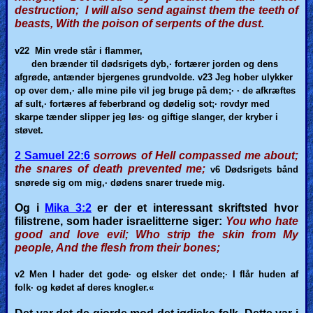
destruction; I will also send against them the teeth of
beasts, With the poison of serpents of the dust.
v22
Min vrede står i flammer,
den brænder til dødsrigets dyb,· fortærer jorden og dens
afgrøde, antænder bjergenes grundvolde.
v23
Jeg hober ulykker
op over dem,· alle mine pile vil jeg bruge på dem;· · de afkræftes
af sult,· fortæres af feberbrand og dødelig sot;· rovdyr med
skarpe tænder slipper jeg løs· og giftige slanger, der kryber i
støvet.
2 Samuel 22:6
sorrows of Hell compassed me about;
the snares of death prevented me;
v6
Dødsrigets bånd
snørede sig om mig,· dødens snarer truede mig.
Og i
Mika 3:2
er der et interessant skriftsted hvor
filistrene, som hader israelitterne siger:
You who hate
good and love evil; Who strip the skin from My
people, And the flesh from their bones;
v2 Men
I hader det gode· og elsker det onde;· I flår huden af
folk· og kødet af deres knogler.«