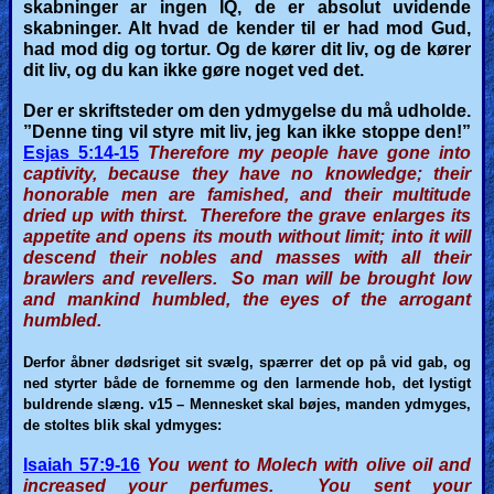
skabninger ar ingen IQ, de er absolut uvidende
skabninger. Alt hvad de kender til er had mod Gud,
had mod dig og tortur. Og de kører dit liv, og de kører
dit liv, og du kan ikke gøre noget ved det.
Der er skriftsteder om den ydmygelse du må udholde.
”Denne ting vil styre mit liv, jeg kan ikke stoppe den!”
Esjas 5:14-15
Therefore my people have gone into
captivity, because they have no knowledge; their
honorable men are famished, and their multitude
dried up with thirst. Therefore the grave enlarges its
appetite and opens its mouth without limit; into it will
descend their nobles and masses with all their
brawlers and revellers. So man will be brought low
and mankind humbled, the eyes of the arrogant
humbled.
Derfor åbner dødsriget sit svælg, spærrer det op på vid gab, og
ned styrter både de fornemme og den larmende hob, det lystigt
buldrende slæng.
v15 –
Mennesket skal bøjes, manden ydmyges,
de stoltes blik skal ydmyges:
Isaiah 57:9-16
You went to Molech with olive oil and
increased your perfumes. You sent your