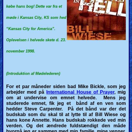
købe hans bog! Dette var fra et
🎞
møde i Kansas City, KS som hed
Kids
Videos
“Kansas City for America”.
Oplevelsen i helvede skete d. 23.
🎞
november 1998.
Worship
Music
(Introduktion af Mødelederen)
🎞
For et par måneder siden bad Mike Bickle, som jeg
Vids
arbejder med på
International House of Prayer
, mig
om at undervise om emnet helvede. Mens jeg
for
studerede emnet, fik jeg et bånd af en ven som
New
hedder Steve Carpenter. På det bånd var der det
budskab som du skal til at lytte til af Bill Wiese og
Believers
hans kone Annette. Hans budskab rokkede ved min
verden. Og det ændrede fuldstændigt den måde
hvorpå jeg er sammen med min familie, mine venner,