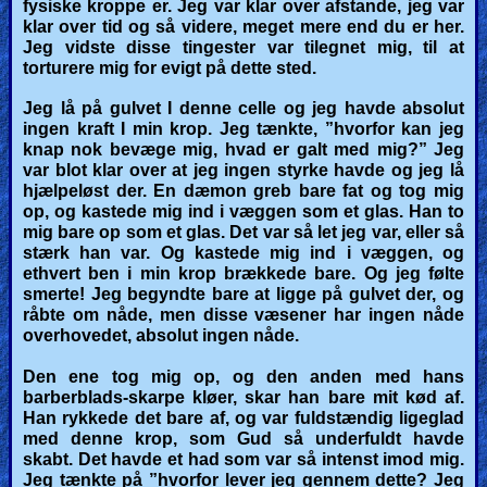
fysiske kroppe er. Jeg var klar over afstande, jeg var
klar over tid og så videre, meget mere end du er her.
Jeg vidste disse tingester var tilegnet mig, til at
torturere mig for evigt på dette sted.
Jeg lå på gulvet I denne celle og jeg havde absolut
ingen kraft I min krop. Jeg tænkte, ”hvorfor kan jeg
knap nok bevæge mig, hvad er galt med mig?” Jeg
var blot klar over at jeg ingen styrke havde og jeg lå
hjælpeløst der. En dæmon greb bare fat og tog mig
op, og kastede mig ind i væggen som et glas. Han to
mig bare op som et glas. Det var så let jeg var, eller så
stærk han var. Og kastede mig ind i væggen, og
ethvert ben i min krop brækkede bare.
Og jeg følte
smerte!
Jeg begyndte bare at ligge på gulvet der, og
råbte om nåde, men disse væsener har ingen nåde
overhovedet, absolut ingen nåde.
Den ene tog mig op, og den anden med hans
barberblads-skarpe kløer, skar han bare mit kød af.
Han rykkede det bare af, og var fuldstændig ligeglad
med denne krop, som Gud så underfuldt havde
skabt. Det havde et had som var så intenst imod mig.
Jeg tænkte på ”hvorfor lever jeg gennem dette? Jeg