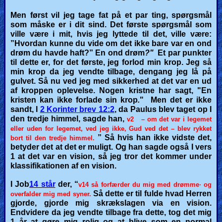
Other
Men først vil jeg tage fat på et par ting, spørgsmål
som måske er i dit sind. Det første spørgsmål som
Languages
ville være i mit, hvis jeg lyttede til det, ville være:
”Hvordan kunne du vide om det ikke bare var en ond
drøm du havde haft?” En ond drøm
?"
Et par punkter
til dette er, for det første, jeg forlod min krop. Jeg så
Contact/Feedback/Donate
min krop da jeg vendte tilbage, dengang jeg lå på
gulvet. Så nu ved jeg med sikkerhed at det var en ud
af kroppen oplevelse. Nogen kristne har sagt, "En
kristen kan ikke forlade sin krop
.
" Men det er ikke
Follow
sandt, I
2 Korinter brev 12:2
, da Paulus blev taget op I
us
den tredje himmel, sagde han,
v2
– om det var i legemet
Social
eller uden for legemet, ved jeg ikke, Gud ved det – blev rykket
Media
” Så hvis han ikke vidste det,
bort til den tredje himmel.
betyder det at det er muligt. Og han sagde også I vers
1 at det var en vision, så jeg tror det kommer under
klassifikationen af en vision.
PDF
Books
I Job
14 står
der, “
v14
så forfærder du mig med drømme· og
Så dette er til fulde hvad Herren
overfalder mig med syner.
gjorde, gjorde mig skrækslagen via en vision.
Random
Endvidere da jeg vendte tilbage fra dette, tog det mig
Video
1 år at gøre mig rolig og at blive som en normal