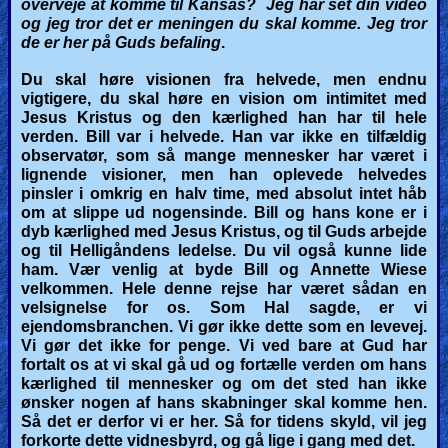
overveje at komme til Kansas? Jeg har set din video
og jeg tror det er meningen du skal komme. Jeg tror
Revelations
de er her på Guds befaling
.
Du skal høre visionen fra helvede, men endnu
vigtigere, du skal høre en vision om intimitet med
Testimonies
Jesus Kristus og den kærlighed han har til hele
verden.
Bill var i helvede.
Han var ikke en tilfældig
observatør, som så mange mennesker har været i
lignende visioner, men han oplevede helvedes
Evangelism
pinsler i omkrig en halv time, med absolut intet håb
om at slippe ud nogensinde. Bill og hans kone er i
dyb kærlighed med Jesus Kristus, og til Guds arbejde
Documentaries
og til Helligåndens ledelse.
Du vil også kunne lide
ham. Vær venlig at byde Bill og Annette Wiese
velkommen.
Hele denne rejse har været sådan en
velsignelse for os. Som Hal sagde, er vi
Islam
ejendomsbranchen. Vi gør ikke dette som en levevej.
Vi gør det ikke for penge. Vi ved bare at Gud har
fortalt os at vi skal gå ud og fortælle verden om hans
kærlighed til mennesker og om det sted han ikke
Other
ønsker nogen af hans skabninger skal komme hen.
Så det er derfor vi er her. Så for tidens skyld, vil jeg
forkorte dette vidnesbyrd, og gå lige i gang med det.