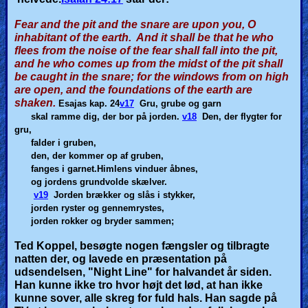
Fear and the pit and the snare are upon you, O
inhabitant of the earth. And it shall be that he who
flees from the noise of the fear shall fall into the pit,
and he who comes up from the midst of the pit shall
be caught in the snare; for the windows from on high
are open, and the foundations of the earth are
shaken.
Esajas kap. 24
v17
Gru, grube og garn
skal ramme dig, der bor på jorden.
v18
Den, der flygter for
gru,
falder i gruben,
den, der kommer op af gruben,
fanges i garnet.Himlens vinduer åbnes,
og jordens grundvolde skælver.
v19
Jorden brækker og slås i stykker,
jorden ryster og gennemrystes,
jorden rokker og bryder sammen;
Ted Koppel, besøgte nogen fængsler og tilbragte
natten der, og lavede en præsentation på
udsendelsen, "Night Line" for halvandet år siden.
Han kunne ikke tro hvor højt det lød, at han ikke
kunne sover, alle skreg for fuld hals. Han sagde på