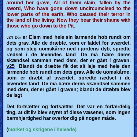
around her grave, All of them slain, fallen by the
sword, Who have gone down uncircumcised to the
lower parts of the earth, Who caused their terror in
the land of the living; Now they bear their shame with
those who go down to the Pit.
er Elam med hele sin larmende hob rundt om
v24 Dér
dets grav. Alle de dræbte, som er faldet for sværdet,
og som steg uomskårne ned i jordens dyb, spredte
rædsel i de levendes land. De må bære deres
skændsel sammen med dem, der er gået i graven.
v25
Blandt de dræbte fik det sit leje med hele den
larmende hob rundt om dets grav. Alle de uomskårne,
som er dræbt af sværdet, spredte rædsel i de
levendes land. De må bære deres skændsel sammen
med dem, der er gået i graven; blandt de dræbte blev
de lagt
Det fortsætter og fortsætter. Det var en forfærdelig
ting, at dit liv blev styret af disse væsener, som ingen
barmhjertighed har overfor dig på nogen måde.
(
mørket og skrigene i helvede)