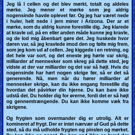
Jeg lå I cellen og det blev mørkt, totalt og aldeles
mørke. Jeg mener et mørke som jeg aldrig
nogensinde havde oplevet før. Og jeg har været nede
i huler, helt nede i jern miner i Arizona. Der ar et
mørke, som du aldrig kunne forestille dig. Jeg klarede
at kravle ud, på en eller anden måde kunne jeg kravle,
og de lod mig åbenbart gøre det. Jeg huskede hvor
døren var, så jeg kravlede imod den og følte mig frem,
som jeg kom ud af cellen. Jeg kiggede i en retning, og
det hele var sort, og det eneste jeg hørte var skrig,
milliarder af mennesker som skreg på dette sted, jeg
vidste at der var milliarder og det var så højt. Hvis du
nogensinde har hørt nogen skrige før, så er det så
generende. Nå, men når du hører milliarder af
mennesker skrige, kan du ikke engang forestille dig
hvordan det påvirker din hjerne.
Du
kan bare ikke
udstå det.
Du holder dig for ørerne, fordi det er så højt
og gennemtrængende. Du kan ikke komme væk fra
skrigene.
Og frygten som overmander dig er utrolig.
Alt er
komineret af frygt. Der er intet nærvær af Gud på dette
sted, så du må udholde frygten og pinslen og mørket.