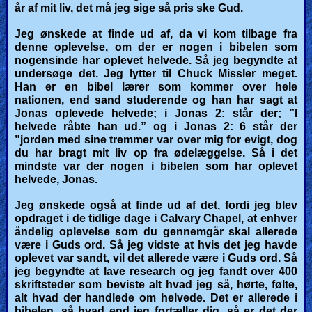
år af mit liv, det må jeg sige så pris ske Gud.
Jeg ønskede at finde ud af, da vi kom tilbage fra
denne oplevelse, om der er nogen i bibelen som
nogensinde har oplevet helvede.
Så jeg begyndte at
undersøge det. Jeg lytter til Chuck Missler meget.
Han er en bibel lærer som kommer over hele
nationen, end sand studerende og han har sagt at
Jonas oplevede helvede; i Jonas 2: står der; ”I
helvede råbte han ud.” og i Jonas 2: 6 står der
”jorden med sine tremmer var over mig for evigt, dog
du har bragt mit liv op fra ødelæggelse. Så i det
mindste var der nogen i bibelen som har oplevet
helvede, Jonas.
Jeg ønskede også at finde ud af det, fordi jeg blev
opdraget i de tidlige dage i Calvary Chapel, at enhver
åndelig oplevelse som du gennemgår skal allerede
være i Guds ord. Så jeg vidste at hvis det jeg havde
oplevet var sandt, vil det allerede være i Guds ord. Så
jeg begyndte at lave research og jeg fandt over 400
skriftsteder som beviste alt hvad jeg så, hørte, følte,
alt hvad der handlede om helvede. Det er allerede i
bibelen, så hvad end jeg fortæller dig, så er det der