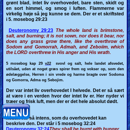
grønt blad, intet liv overhovedet, bare sten, skidt og
en sort himmel, og smog i luften. Flammerne var
virkelig høje så jeg kunne se dem.
Der er et skriftsted
i 5. mosebog 29:23
Deuteronomy 29:23
The whole land is brimstone,
salt, and burning; it is not sown, nor does it bear, nor
does any grass grow there, like the overthrow of
Sodom and Gomorrah, Admah, and Zeboiim, which
the LORD overthrew in His anger and His wrath.
5 mosebog kap 29
v22
svovl og salt, hele landet afsvedet,
utilsået, uden at noget græs spirer frem og vokser op, som den
ødelæggelse, Herren i sin vrede og harme bragte over Sodoma
og Gomorra, Adma og Sebojim.
Der var intet liv overhovedet I helvede. Det er så sært
at være i en verden hvor der intet liv er. Her nyder vi
træer og frisk luft, men der er det hele absolut dødt.
(Hede)
heden var så intens, som du overhovedet kan
beskrive den. Der står i 5 mosebog 32:24
Deuteronomy 32:24
They shall be burnt with hunger,