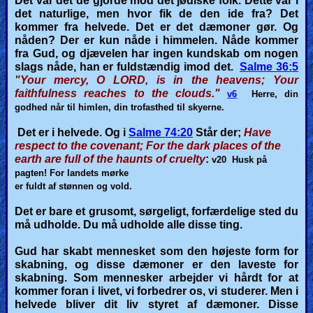
Det var det de gjorde mod det jødiske folk. Dette var i
det naturlige, men hvor fik de den ide fra? Det
kommer fra helvede. Det er det dæmoner gør. Og
nåden? Der er kun nåde i himmelen. Nåde kommer
fra Gud, og djævelen har ingen kundskab om nogen
slags nåde, han er fuldstændig imod det.
Salme 36:5
"Your mercy, O LORD, is in the heavens; Your
faithfulness reaches to the clouds."
v6
Herre, din
godhed når til himlen, din trofasthed til skyerne.
Det er i helvede. Og i
Salme 74:20
Står der;
Have
respect to the covenant; For the dark places of the
earth are full of the haunts of cruelty
:
v20
Husk på
pagten!
For landets mørke
er fuldt af stønnen og vold.
Det er bare et grusomt, sørgeligt, forfærdelige sted du
må udholde. Du må udholde alle disse ting.
Gud har skabt mennesket som den højeste form for
skabning, og disse dæmoner er den laveste for
skabning. Som mennesker arbejder vi hårdt for at
kommer foran i livet, vi forbedrer os, vi studerer. Men i
helvede bliver dit liv styret af dæmoner. Disse