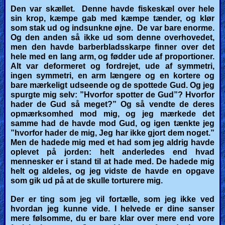
Den var skællet. Denne havde fiskeskæl over hele
sin krop, kæmpe gab med kæmpe tænder, og klør
som stak ud og indsunkne øjne.
De var bare enorme.
Og den anden så ikke ud som denne overhovedet,
men den havde barberbladsskarpe finner over det
hele med en lang arm, og fødder ude af proportioner.
Alt var deformeret og fordrejet, ude af symmetri,
ingen symmetri, en arm længere og en kortere og
bare mærkeligt udseende og de spottede Gud. Og jeg
spurgte mig selv: ”Hvorfor spotter de Gud”? Hvorfor
hader de Gud så meget?” Og så vendte de deres
opmærksomhed mod mig, og jeg mærkede det
samme had de havde mod Gud, og igen tænkte jeg
”hvorfor hader de mig, Jeg har ikke gjort dem noget.”
Men de hadede mig med et had som jeg aldrig havde
oplevet på jorden: helt anderledes end hvad
mennesker er i stand til at hade med. De hadede mig
helt og aldeles, og jeg vidste de havde en opgave
som gik ud på at de skulle torturere mig.
Der er ting som jeg vil fortælle, som jeg ikke ved
hvordan jeg kunne vide. I helvede er dine sanser
mere følsomme, du er bare klar over mere end vore