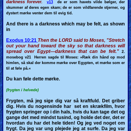
darkness forever.
v13
de er som havets vilde bølger, der
skummer af deres egen skam; de er som vildfarende stjerner, og
dystert mørke venter dem til evig tid.
And there is a darkness which may be felt, as shown
in
Exodus 10:21
Then the LORD said to Moses, "Stretch
out your hand toward the sky so that darkness will
spread over Egypt—darkness that can be felt."
2.
mosebog v21
Herren sagde til Moses: »Ræk din hånd op mod
himlen, så skal der komme mørke over Egypten, et mørke som er
til at føle på.«
Du kan føle dette mørke.
(frygten i helvede)
Frygten, må jeg sige dig var så kraftfuld.
Det griber
dig.
Hvis du nogensinde har set en skrækfilm, hvor
frygten springer op i din hals, hvis du kan tage det og
gange det med mindst tusind, og holde det der, det er
hvordan du har det hele tiden! Og jeg ved noget om
frygt. Da jeg var ung plejede jeg at surfe. Da jeg var