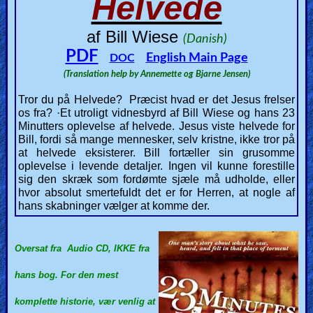
Helvede
🎞
Bible
af Bill Wiese
(Danish)
Movies
PDF
English Main Page
DOC
(Translation help by Annemette og Bjarne Jensen)
🎞
Tror du på Helvede? Præcist hvad er det Jesus frelser
Gospel
os fra? ·
Et utroligt vidnesbyrd af Bill Wiese og hans 23
Minutters oplevelse af helvede. Jesus viste helvede for
Videos
Bill, fordi så mange mennesker, selv kristne, ikke tror på
at helvede eksisterer. Bill fortæller sin grusomme
oplevelse i levende detaljer. Ingen vil kunne forestille
🎞
sig den skræk som fordømte sjæle må udholde, eller
hvor absolut smertefuldt det er for Herren, at nogle af
Godly
hans skabninger vælger at komme der.
Movies
🎞
Oversat fra Audio CD, IKKE fra
CBN
hans bog. For den mest
Videos
komplette historie, vær venlig at