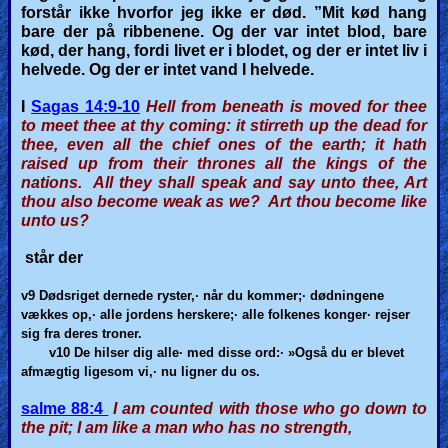
forstår ikke hvorfor jeg ikke er død. ”Mit kød hang
bare der på ribbenene. Og der var intet blod, bare
kød, der hang, fordi livet er i blodet, og der er intet liv i
helvede. Og der er intet vand I helvede.
I
Sagas 14:9-10
Hell from beneath is moved for thee
to meet thee at thy coming: it stirreth up the dead for
thee, even all the chief ones of the earth; it hath
raised up from their thrones all the kings of the
nations. All they shall speak and say unto thee, Art
thou also become weak as we? Art thou become like
unto us?
står der
v9 Dødsriget
dernede ryster,· når du kommer;· dødningene
vækkes op,· alle jordens herskere;· alle folkenes konger· rejser
sig fra deres troner.
v10 De
hilser dig alle· med disse ord:· »Også du er blevet
afmægtig ligesom vi,· nu ligner du os.
salme 88:4
I am counted with those who go down to
the pit; I am like a man who has no strength,