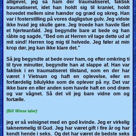
alligevel, jeg så ham der traumatiseret, faktisk
traumatiseret, idet han holdt sig til kraniet, holdt
hovedet mellem sine hænder og græd og skreg. Han
var i fosterstilling på vores dagligstue gulv. Jeg vidste
ikke hvad jeg skulle gøre. Jeg troede han havde fået
et hjerteanfald. Jeg begyndte bare at bede og han
råbte og sagde, “Bed om at Herren vil tage dette ud af
mit sind! Herren tog mig til helvede. Jeg føler at min
krop dør, jeg kan ikke klare det.”
Så jeg begyndte at bede over ham, og efter omkring ti
til tyve minutter, begyndte han at slappe af. Han var
faktisk i en traumatiseret tilstand, som en der har
været I Vietnam og haft en oplevelse, eller en
forfærdelig bilulykke som de oplever på ny. Det var
ikke bare en eller anden som havde haft en ond drøm
og var vågnet. Så det vil jeg bare vidne om og
fortælle.
(Bill Wiese taler)
jeg er så velsignet med en god kvinde. Jeg er virkelig
taknemmelig til Gud. Jeg har været gift i fire år og har
kendt hende i seks. Og det har været de bedste seks