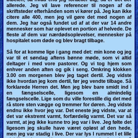
allerede. Jeg vil lave referencer til nogen af de
skriftsteder efterhånden som vi kører på. Jeg kan ikke
citere alle 400, men jeg vil gøre det med nogen af
dem. Jeg har også fundet ud af at der var 14 andre
mennesker som har oplevet en portion af helvede. De
fleste af dem var nærdødsoplevelser, mennesker på
hospitalet som døde og blev bragt tilbage.
Så for at komme lige i gang med det: min kone og jeg
var til et søndag aftens bønne møde, som vi altid
deltager i med vore pastorer. Og vi tog hjem som
enhver anden aften og gik i seng. Omkring klokken
3.00 om morgenen blev jeg taget dertil. Jeg vidste
ikke hvordan jeg kom dertil, før jeg vendte tilbage. Så
forklarede Herren det. Men jeg blev bare smidt ind i
en fængselscelle, ligesom en almindelig
fængselscelle. Lige som du ville forestille dig det med
rå store sten vægge og tremmer for døren. Jeg vidste
endnu ikke hvor jeg var. Det eneste jeg vidste, var at
det var ekstremt varmt, forfærdelig varmt. Det var så
varmt, at jeg ikke kunne tro jeg var i live. Jeg følte det
ligesom jeg skulle have været opløst af den hede,
men jeg var stadig i live. Der var lys I rummet I et lille