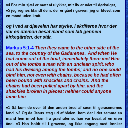
v4
For min sjæl er mæt af ulykker, mit liv er nået til dødsriget,
v5
jeg regnes blandt dem, der er gået i graven, jeg er blevet som
en mand uden kraft.
og i ved at djævelen har styrke, i skrifterne hvor der
var en dæmon besat mand som løb gennem
kirkegården, der står.
Markus 5:1-4
Then they came to the other side of the
sea, to the country of the Gadarenes. And when He
had come out of the boat, immediately there met Him
out of the tombs a man with an unclean spirit, who
had his dwelling among the tombs; and no one could
bind him, not even with chains, because he had often
been bound with shackles and chains. And the
chains had been pulled apart by him, and the
shackles broken in pieces; neither could anyone
tame him.
v1 Så
kom de over til den anden bred af søen til gerasenernes
land.
v2 Og
da Jesus steg ud af båden, kom der i det samme en
mand hen imod ham fra gravhulerne; han var besat af en uren
ånd.
v3 Han
holdt til i gravene, og ikke engang med lænker