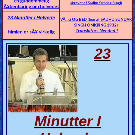
En guddommelig
skrevet af Sadhu Sundar Singh
🎞
Ã¥benbaring om helvedet
Jewish
23 Minutter I Helvede
VÃ…G OG BED (bog af SADHU SUNDAR
Stories
SINGH OMKRING 1932)
Translators Needed !
himlen er sÃ¥ virkelig
🎞
23
X-
Witch
🎞
X-
Muslim
MP3
Minutter I
Bible