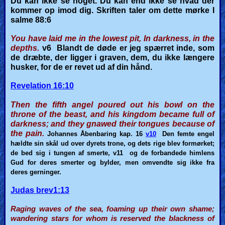
Du kan ikke se noget. Du kan end ikke se hvad der
kommer op imod dig.
Skriften taler om dette mørke I
salme 88:6
You have laid me in the lowest pit, In darkness, in the
depths.
v6
Blandt de døde er jeg spærret inde, som
de dræbte, der ligger i graven, dem, du ikke længere
husker, for de er revet ud af din hånd.
Revelation 16:10
Then the fifth angel poured out his bowl on the
throne of the beast, and his kingdom became full of
darkness; and they gnawed their tongues because of
the pain.
Johannes Åbenbaring kap. 16
v10
Den femte engel
hældte sin skål ud over dyrets trone, og dets rige blev formørket;
de bed sig i tungen af smerte,
v11
og de forbandede himlens
Gud for deres smerter og bylder, men omvendte sig ikke fra
deres gerninger.
Judas brev1:13
Raging waves of the sea, foaming up their own shame;
wandering stars for whom is reserved the blackness of