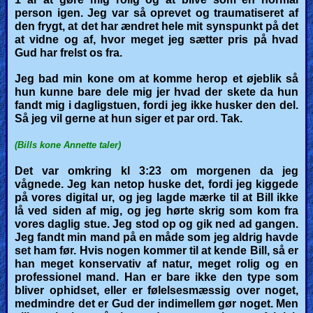
person igen. Jeg var så oprevet og traumatiseret af
den frygt, at det har ændret hele mit synspunkt på det
Ask
at vidne og af, hvor meget jeg sætter pris på hvad
AI
Gud har frelst os fra.
Bible
Jeg bad min kone om at komme herop et øjeblik så
Questions
hun kunne bare dele mig jer hvad der skete da hun
fandt mig i dagligstuen, fordi jeg ikke husker den del.
Så jeg vil gerne at hun siger et par ord.
Tak.
Something
Funny...
(Bills kone Annette taler)
Det var omkring kl 3:23 om morgenen da jeg
2nd
vågnede.
Jeg kan netop huske det, fordi jeg kiggede
på vores digital ur, og jeg lagde mærke til at Bill ikke
Page,
lå ved siden af mig, og jeg hørte skrig som kom fra
Older
vores daglig stue. Jeg stod op og gik ned ad gangen.
Jeg fandt min mand på en måde som jeg aldrig havde
Material
set ham før. Hvis nogen kommer til at kende Bill, så er
han meget konservativ af natur, meget rolig og en
professionel mand. Han er bare ikke den type som
×
bliver ophidset, eller er følelsesmæssig over noget,
medmindre det er Gud der indimellem gør noget. Men