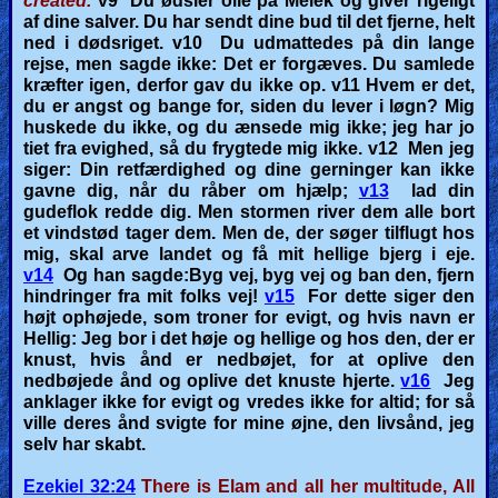
created.
v9
Du ødsler olie på Melek og giver rigeligt
af dine salver.
Du har sendt dine bud til det fjerne, helt
ned i dødsriget.
v10
Du udmattedes på din lange
rejse, men sagde ikke: Det er forgæves. Du samlede
kræfter igen, derfor gav du ikke op.
v11
Hvem er det,
du er angst og bange for, siden du lever i løgn? Mig
huskede du ikke, og du ænsede mig ikke; jeg har jo
tiet fra evighed, så du frygtede mig ikke.
v12
Men jeg
siger: Din retfærdighed og dine gerninger kan ikke
gavne dig, når du råber om hjælp;
v13
lad din
gudeflok redde dig. Men stormen river dem alle bort
et vindstød tager dem. Men de, der søger tilflugt hos
mig, skal arve landet og få mit hellige bjerg i eje.
v14
Og han sagde:Byg vej, byg vej og ban den, fjern
hindringer fra mit folks vej!
v15
For dette siger den
højt ophøjede, som troner for evigt, og hvis navn er
Hellig: Jeg bor i det høje og hellige og hos den, der er
knust, hvis ånd er nedbøjet, for at oplive den
nedbøjede ånd og oplive det knuste hjerte.
v16
Jeg
anklager ikke for evigt og vredes ikke for altid; for så
ville deres ånd svigte for mine øjne, den livsånd, jeg
selv har skabt.
Ezekiel 32:24
There is Elam and all her multitude, All