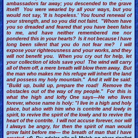
ambassadors far away; you descended to the grave
itself! You were wearied by all your ways, but you
would not say, 'It is hopeless.' You found renewal of
your strength, and so you did not faint. "Whom have
you so dreaded and feared that you have been false
to me, and have neither remembered me nor
pondered this in your hearts? Is it not because I have
long been silent that you do not fear me? I will
expose your righteousness and your works, and they
will not benefit you. When you cry out for help, let
your collection of idols save you! The wind will carry
all of them off, a mere breath will blow them away. But
the man who makes me his refuge will inherit the land
and possess my holy mountain." And it will be said:
"Build up, build up, prepare the road! Remove the
obstacles out of the way of my people." For this is
what the high and lofty One says—He who lives
forever, whose name is holy: "I live in a high and holy
place, but also with him who is contrite and lowly in
spirit, to revive the spirit of the lowly and to revive the
heart of the contrite. I will not accuse forever, nor will
I always be angry, for then the spirit of man would
grow faint before me— the breath of man that I have