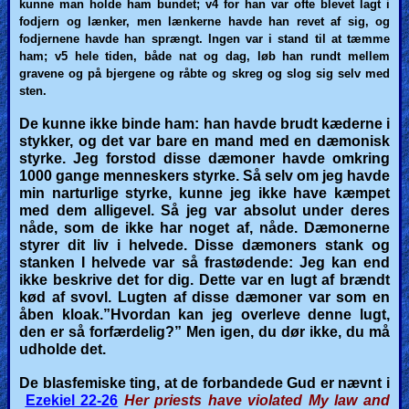
kunne man holde ham bundet;
v4 for
han var ofte blevet lagt i
fodjern og lænker, men lænkerne havde han revet af sig, og
fodjernene havde han sprængt. Ingen var i stand til at tæmme
ham;
v5 hele
tiden, både nat og dag, løb han rundt mellem
gravene og på bjergene og råbte og skreg og slog sig selv med
sten.
De kunne ikke binde ham: han havde brudt kæderne i
stykker, og det var bare en mand med en dæmonisk
styrke. Jeg forstod disse dæmoner havde omkring
1000 gange menneskers styrke. Så selv om jeg havde
min narturlige styrke, kunne jeg ikke have kæmpet
med dem alligevel. Så jeg var absolut under deres
nåde, som de ikke har noget af, nåde.
Dæmonerne
styrer dit liv i helvede.
Disse dæmoners stank og
stanken I helvede var så frastødende: Jeg kan end
ikke beskrive det for dig. Dette var en lugt af brændt
kød af svovl. Lugten af disse dæmoner var som en
åben kloak.”Hvordan kan jeg overleve denne lugt,
den er så forfærdelig?” Men igen, du dør ikke, du må
udholde det.
De blasfemiske ting, at de forbandede Gud er nævnt i
Ezekiel 22-26
Her priests have violated My law and