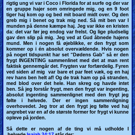
rigtig ung vi var i Coco i Florida for at surfe og der var
en gruppe hajer som omringede mig, og en 9 foot
tiger haj kom op og bed mit board midt over. Og den
greb mig i benet og trak mig ned. Så mit ben var I
munden på denne kæmpe haj. Jeg var ikke en kristen
da: det var før jeg endog var frelst. Og lige pludselig
gav den slip på mig. Jeg ved at Gud åbnede hajens
mund. Men i nogen få øjeblikke, er den frygt som
kommer op i én absolut overvældende. Hvis nogen
på noget tidspunkt har set “Dødens Gab” så er den
frygt INGENTING sammenlinet med det at man rent
faktisk gennemgår det.
Frygten var forfærdelig.
Fyren
ved siden af mig var bare et par feet væk, og en haj
rev hans ben helt af! Og de trak ham op på stranden,
med blod over det hele. Han skreg og havde intet
ben. Så jeg forstår frygt, men den frygt var ingenting,
absolut ingenting sammenlignet med den frygt jeg
følte i helvede.
Der er ingen sammenligning
overhovedet.
Jeg tror at den frygt jeg følte ved haj
angrebet var en af de største former for frygt vi kunne
opleve på jorden.
Så dette er nogen af de ting vi må udholde I
helvede.
Isaiah 24:17
står der: