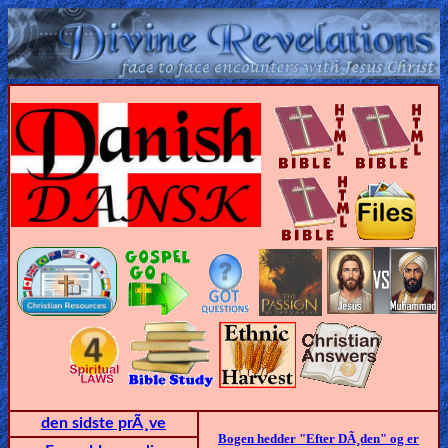
Home:
Mobile
Home: Original Style
ðŸ”
Search
Site
🎞
Christian
Netflix
den sidste prÃ¸ve
Bogen hedder "Efter DÃ¸den" og er