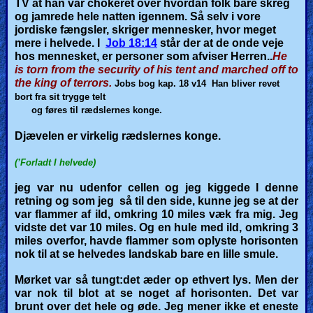
TV at han var chokeret over hvordan folk bare skreg
og jamrede hele natten igennem. Så selv i vore
jordiske fængsler, skriger mennesker, hvor meget
mere i helvede.
I
Job 18:14
står der at de onde veje
hos mennesket, er personer som afviser Herren..
He
is torn from the security of his tent and marched off to
the king of terrors.
Jobs bog kap. 18 v14
Han bliver revet
bort fra sit trygge telt
og føres til rædslernes konge.
Djævelen er virkelig rædslernes konge.
(’Forladt I helvede)
jeg var nu udenfor cellen og jeg kiggede I denne
retning og som jeg så til den side, kunne jeg se at der
var flammer af ild, omkring 10 miles væk fra mig.
Jeg
vidste det var 10 miles.
Og en hule med ild, omkring 3
miles overfor, havde flammer som oplyste horisonten
nok til at se helvedes landskab bare en lille smule.
Mørket var så tungt:det æder op ethvert lys. Men der
var nok til blot at se noget af horisonten. Det var
brunt over det hele og øde. Jeg mener ikke et eneste