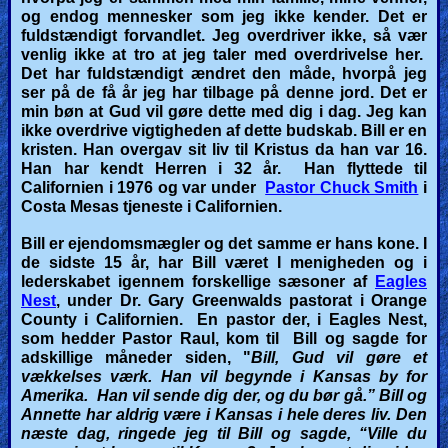
og endog mennesker som jeg ikke kender.
Det er
Heaven
fuldstændigt forvandlet.
Jeg overdriver ikke, så vær
venlig ikke at tro at jeg taler med overdrivelse her.
Det har fuldstændigt ændret den måde, hvorpå jeg
ser på de få år jeg har tilbage på denne jord. Det er
Hell
min bøn at Gud vil gøre dette med dig i dag. Jeg kan
ikke overdrive vigtigheden af dette budskab. Bill er en
kristen. Han overgav sit liv til Kristus da han var 16.
Han har kendt Herren i 32 år. Han flyttede til
Prayer
Californien i 1976 og var under
Pastor Chuck Smith
i
Costa Mesas tjeneste i Californien.
Bill er ejendomsmægler og det samme er hans kone. I
Bible/Study
de sidste 15 år, har Bill været I menigheden og i
lederskabet igennem forskellige sæsoner af
Eagles
Nest
, under Dr. Gary Greenwalds pastorat i Orange
County i Californien. En pastor der, i Eagles Nest,
Jesus
som hedder Pastor Raul, kom til Bill og sagde for
adskillige måneder siden, "
Bill, Gud vil gøre et
vækkelses værk. Han vil begynde i Kansas by for
Amerika.
Han vil sende dig der, og du bør gå.” Bill og
Warfare
Annette har aldrig være i Kansas i hele deres liv.
Den
næste dag, ringede jeg til Bill og sagde, “Ville du