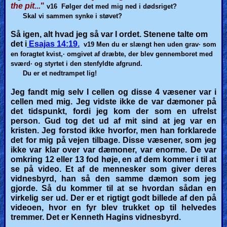
the pit...
"
v16
Følger det med mig ned i dødsriget?
Skal vi sammen synke i støvet?
Så igen, alt hvad jeg så var I ordet.
Stenene talte om
det i
Esajas 14:19.
v19 Men
du er slængt hen uden grav· som
en foragtet kvist,· omgivet af dræbte, der blev gennemboret med
sværd· og styrtet i den stenfyldte afgrund.
Du er et nedtrampet lig!
Jeg fandt mig selv I cellen og disse 4 væsener var i
cellen med mig. Jeg vidste ikke de var dæmoner på
det tidspunkt, fordi jeg kom der som en ufrelst
person. Gud tog det ud af mit sind at jeg var en
kristen. Jeg forstod ikke hvorfor, men han forklarede
det for mig på vejen tilbage. Disse væsener, som jeg
ikke var klar over var dæmoner, var enorme. De var
omkring 12 eller 13 fod
høje, en af dem kommer i til at
se på video. Et af de mennesker som giver deres
vidnesbyrd, han så den samme dæmon som jeg
gjorde. Så du kommer til at se hvordan sådan en
virkelig ser ud. Der er et rigtigt godt billede af den på
videoen, hvor en fyr blev trukket op til helvedes
tremmer. Det er Kenneth Hagins vidnesbyrd.