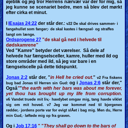
øjeblik og jeg tror Herrens nærvær var der for mig, så
jeg kunne se scenariet bedre, men så blev det mørkt
efter cirka et minut.
I
IEsajas 24:22
der står der.:
v22
De skal drives sammen· i
fangehullet som fanger;· de skal kastes i fængsel· og straffes
langt om længe.
Ordsprogene 27
"de skal gå ned i helvede til
dødskamrene”
Ved "Kamre" betyder det værelser. Så dele af
helvede har fængselsceller, kamre, huller med ild og
store områder med ild, så jeg var bare i en
fængselscelle på dette tidspunkt.
Jonas 2:2
står der, "
in Hell he cried out.
"
v2
Fra fiskens
og i
Jonas 2:6
står der,"
bug bad Jonas til Herren sin Gud:
Også
"
"
the earth with her bars was about me forever,
yet thou has brought up my life from corruption.
v6 Vandet
truede mit liv,· havdybet omgav mig, tang havde viklet
sig om mit hoved.
v7 Jeg
var kommet ned til bjergenes
rødder,· jordens porte var for evigt slÅet i bag mig. Men du, Herre
min Gud,· løftede mig op fra graven.
Og i
Job 17:16
" "
They shall go down to the bars of