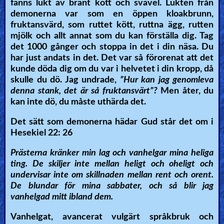
fanns lukt av bränt kött och svavel. Lukten från
demonerna var som en öppen kloakbrunn,
fruktansvärd, som ruttet kött, ruttna ägg, rutten
mjölk och allt annat som du kan förställa dig. Tag
det 1000 gånger och stoppa in det i din näsa. Du
har just andats in det. Det var så förorenat att det
kunde döda dig om du var i helvetet i din kropp, då
skulle du dö. Jag undrade,
”Hur kan jag genomleva
denna stank, det är så fruktansvärt”?
Men åter, du
kan inte dö, du måste uthärda det.
Det sätt som demonerna hädar Gud står det om i
Hesekiel 22: 26
Prästerna kränker min lag och vanhelgar mina heliga
ting. De skiljer inte mellan heligt och oheligt och
undervisar inte om skillnaden mellan rent och orent.
De blundar för mina sabbater, och så blir jag
vanhelgad mitt ibland dem.
Vanhelgat, avancerat vulgärt språkbruk och