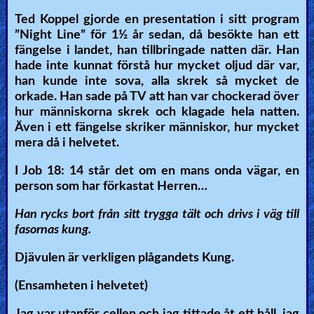
Ted Koppel gjorde en presentation i sitt program
”Night Line” för 1½ år sedan, då besökte han ett
fängelse i landet, han tillbringade natten där. Han
hade inte kunnat förstå hur mycket oljud där var,
han kunde inte sova, alla skrek så mycket de
orkade. Han sade på TV att han var chockerad över
hur människorna skrek och klagade hela natten.
Även i ett fängelse skriker människor, hur mycket
mera då i helvetet.
I Job 18: 14 står det om en mans onda vägar, en
person som har förkastat Herren…
Han rycks bort från sitt trygga tält och drivs i väg till
fasornas kung.
Djävulen är verkligen plågandets Kung.
(Ensamheten i helvetet)
Jag var utanför cellen och jag tittade åt ett håll, jag