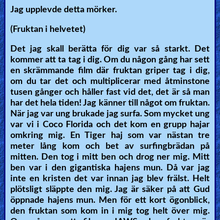
Jag upplevde detta mörker.
(Fruktan i helvetet)
Det jag skall berätta för dig var så starkt. Det
kommer att ta tag i dig. Om du någon gång har sett
en skrämmande film där fruktan griper tag i dig,
om du tar det och multiplicerar med åtminstone
tusen gånger och håller fast vid det, det är så man
har det hela tiden! Jag känner till något om fruktan.
När jag var ung brukade jag surfa. Som mycket ung
var vi i Coco Florida och det kom en grupp hajar
omkring mig. En Tiger haj som var nästan tre
meter lång kom och bet av surfingbrädan på
mitten. Den tog i mitt ben och drog ner mig. Mitt
ben var i den gigantiska hajens mun. Då var jag
inte en kristen det var innan jag blev frälst. Helt
plötsligt släppte den mig. Jag är säker på att Gud
öppnade hajens mun. Men för ett kort ögonblick,
den fruktan som kom in i mig tog helt över mig.