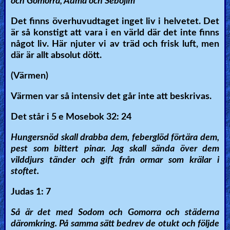
och Gomorra, Adma och Sebojim
Det finns överhuvudtaget inget liv i helvetet. Det
är så konstigt att vara i en värld där det inte finns
något liv. Här njuter vi av träd och frisk luft, men
där är allt absolut dött.
(Värmen)
Värmen var så intensiv det går inte att beskrivas.
Det står i 5 e Mosebok 32: 24
Hungersnöd skall drabba dem, feberglöd förtära dem,
pest som bittert pinar. Jag skall sända över dem
vilddjurs tänder och gift från ormar som krälar i
stoftet.
Judas 1: 7
Så är det med Sodom och Gomorra och städerna
däromkring. På samma sätt bedrev de otukt och följde