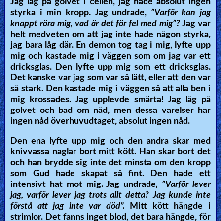
Jag låg på golvet i cellen, jag hade absolut ingen
styrka i min kropp. Jag undrade,
”Varför kan jag
knappt röra mig, vad är det för fel med mig”?
Jag var
helt medveten om att jag inte hade någon styrka,
jag bara låg där. En demon tog tag i mig, lyfte upp
mig och kastade mig i väggen som om jag var ett
dricksglas. Den lyfte upp mig som ett dricksglas.
Det kanske var jag som var så lätt, eller att den var
så stark. Den kastade mig i väggen så att alla ben i
mig krossades. Jag upplevde smärta! Jag låg på
golvet och bad om nåd, men dessa varelser har
ingen nåd överhuvudtaget, absolut ingen nåd.
Den ena lyfte upp mig och den andra skar med
knivvassa naglar bort mitt kött. Han skar bort det
och han brydde sig inte det minsta om den kropp
som Gud hade skapat så fint. Den hade ett
intensivt hat mot mig. Jag undrade
, ”Varför lever
jag, varför lever jag trots allt detta? Jag kunde inte
förstå att jag inte var död”.
Mitt kött hängde i
strimlor. Det fanns inget blod, det bara hängde, för