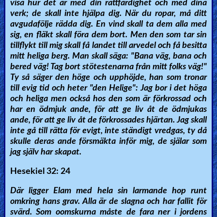
visa hur det är med din rättfärdighet och med dina
verk; de skall inte hjälpa dig. När du ropar, må ditt
avgudafölje rädda dig. En vind skall ta dem alla med
sig, en fläkt skall föra dem bort. Men den som tar sin
tillflykt till mig skall få landet till arvedel och få besitta
mitt heliga berg. Man skall säga: "Bana väg, bana och
bered väg! Tag bort stötestenarna från mitt folks väg!"
Ty så säger den höge och upphöjde, han som tronar
till evig tid och heter "den Helige": Jag bor i det höga
och heliga men också hos den som är förkrossad och
har en ödmjuk ande, för att ge liv åt de ödmjukas
ande, för att ge liv åt de förkrossades hjärtan. Jag skall
inte gå till rätta för evigt, inte ständigt vredgas, ty då
skulle deras ande försmäkta inför mig, de själar som
jag själv har skapat.
Hesekiel 32: 24
Där ligger Elam med hela sin larmande hop runt
omkring hans grav. Alla är de slagna och har fallit för
svärd. Som oomskurna måste de fara ner i jordens