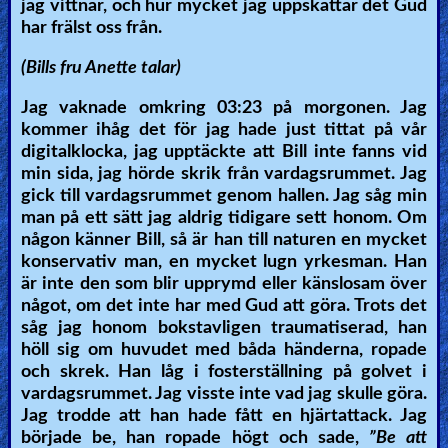
jag vittnar, och hur mycket jag uppskattar det Gud
har frälst oss från.
Ask
(Bills fru Anette talar)
AI
Bible
Jag vaknade omkring 03:23 på morgonen. Jag
kommer ihåg det för jag hade just tittat på vår
Questions
digitalklocka, jag upptäckte att Bill inte fanns vid
min sida, jag hörde skrik från vardagsrummet. Jag
Something
gick till vardagsrummet genom hallen. Jag såg min
Funny...
man på ett sätt jag aldrig tidigare sett honom. Om
någon känner Bill, så är han till naturen en mycket
2nd
konservativ man, en mycket lugn yrkesman. Han
är inte den som blir upprymd eller känslosam över
Page,
något, om det inte har med Gud att göra. Trots det
Older
såg jag honom bokstavligen traumatiserad, han
Material
höll sig om huvudet med båda händerna, ropade
och skrek. Han låg i fosterställning på golvet i
vardagsrummet. Jag visste inte vad jag skulle göra.
×
Jag trodde att han hade fått en hjärtattack. Jag
började be, han ropade högt och sade,
”Be att