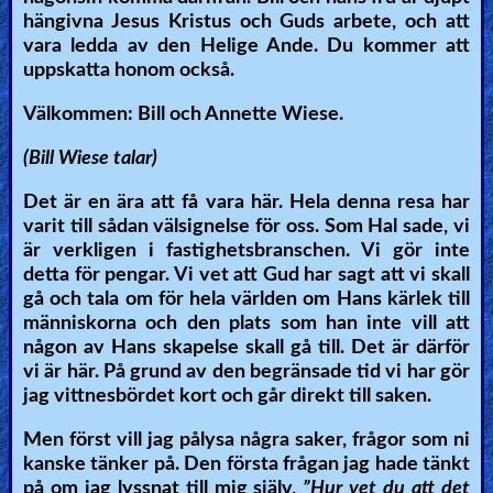
hängivna Jesus Kristus och Guds arbete, och att
Revelations
vara ledda av den Helige Ande. Du kommer att
uppskatta honom också.
Testimonies
Välkommen: Bill och Annette Wiese.
(Bill Wiese talar)
Evangelism
Det är en ära att få vara här. Hela denna resa har
varit till sådan välsignelse för oss. Som Hal sade, vi
är verkligen i fastighetsbranschen. Vi gör inte
detta för pengar. Vi vet att Gud har sagt att vi skall
Documentaries
gå och tala om för hela världen om Hans kärlek till
människorna och den plats som han inte vill att
någon av Hans skapelse skall gå till. Det är därför
Islam
vi är här. På grund av den begränsade tid vi har gör
jag vittnesbördet kort och går direkt till saken.
Men först vill jag pålysa några saker, frågor som ni
Other
kanske tänker på. Den första frågan jag hade tänkt
på om jag lyssnat till mig själv,
”Hur vet du att det