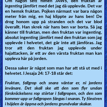
Om någon sett filmen JAWS, den fruktan är
ingenting
jämfört med det jag då upplevde. Det var
en hemsk fruktan. Pojken närmast var bara någon
meter från mig, en haj klippte av hans ben! De
drog honom upp på stranden och det var blod
överallt. Han skrek när hans ben var borta. Så jag
känner till fruktan, men den fruktan var ingenting,
absolut ingenting jämfört med den fruktan som jag
upplevde i helvetet, det går inte att jämföras. Jag
tror att den fruktan jag upplevde under
hajattacken, är ett av den värsta fruktan man kan
uppleva här på jorden.
Dessa saker är något som man har att stå ut med i
helvetet. I Jesaja 24: 17-18 står det:
Fruktan, fallgrop och snara väntar er, ni jordens
invånare. Det skall ske att den som flyr undan
förskräckelsens rop störtar i fallgropen, och den som
kommer upp ur fallgropen fångas i snaran. Ty fönstren
i höjden är öppna och jordens grundvalar skakar.