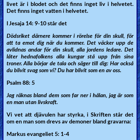
livet är i blodet och det finns inget liv i helvetet.
Det finns inget vatten i helvetet.
I Jesaja 14: 9-10 står det
Dödsriket därnere kommer i rörelse för din skull, för
att ta emot dig när du kommer. Det väcker upp de
avlidnas andar för din skull, alla jordens ledare. Det
låter hednafolkens alla kungar stå upp från sina
troner. Alla börjar de tala och säger till dig: Har också
du blivit svag som vi? Du har blivit som en av oss.
Psalm 88: 5
Jag räknas bland dem som far ner i hålan, jag är som
en man utan livskraft.
Vi vet att djävulen har styrka, i Skriften står det
om en man som drevs av demoner bland gravarna:
Markus evangeliet 5: 1-4