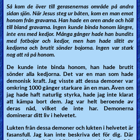
Så kom de över till gerasenernas område på andra
sidan sjön. När Jesus steg ur båten, kom en man emot
honom från gravarna. Han hade en oren ande och höll
till bland gravarna. Ingen kunde binda honom längre,
inte ens med kedjor. Många gånger hade han bundits
med fotbojor och kedjor, men han hade slitit av
kedjorna och brutit sönder bojorna. Ingen var stark
nog att rå på honom.
De kunde inte binda honom, han hade brutit
sönder alla kedjorna. Det var en man som hade
demonisk kraft. Jag visste att dessa demoner var
omkring 1000 gånger starkare än en man. Även om
jag hade haft naturlig styrka, hade jag inte klarat
att kämpa bort dem. Jag var helt beroende av
deras nåd, vilket de inte har. Demonerna
dominerar ditt liv i helvetet.
Lukten från dessa demoner och lukten i helvetet är
fasansfull. Jag kan inte beskriva det för dig. Där