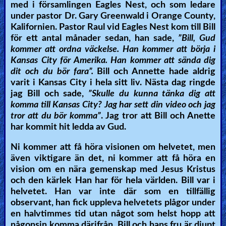
med i församlingen Eagles Nest, och som ledare
Heaven
under pastor Dr. Gary Greenwald i Orange County,
Kalifornien. Pastor Raul vid Eagles Nest kom till Bill
för ett antal månader sedan, han sade,
”Bill, Gud
kommer att ordna väckelse. Han kommer att börja i
Hell
Kansas City för Amerika. Han kommer att sända dig
dit och du bör fara”.
Bill och Annette hade aldrig
varit i Kansas City i hela sitt liv. Nästa dag ringde
Prayer
jag Bill och sade,
”Skulle du kunna tänka dig att
komma till Kansas City? Jag har sett din video och jag
tror att du bör komma”
. Jag tror att Bill och Anette
Bible/Study
har kommit hit ledda av Gud.
Ni kommer att få höra visionen om helvetet, men
även viktigare än det, ni kommer att få höra en
Jesus
vision om en nära gemenskap med Jesus Kristus
och den kärlek Han har för hela världen. Bill var i
helvetet. Han var inte där som en tillfällig
Warfare
observant, han fick uppleva helvetets plågor under
en halvtimmes tid utan något som helst hopp att
någonsin komma därifrån. Bill och hans fru är djupt