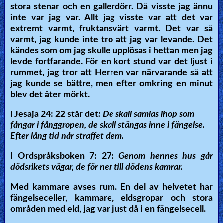
stora stenar och en gallerdörr. Då visste jag ännu
inte var jag var. Allt jag visste var att det var
extremt varmt, fruktansvärt varmt. Det var så
varmt, jag kunde inte tro att jag var levande. Det
kändes som om jag skulle upplösas i hettan men jag
levde fortfarande. För en kort stund var det ljust i
rummet, jag tror att Herren var närvarande så att
jag kunde se bättre, men efter omkring en minut
blev det åter mörkt.
I Jesaja 24: 22 står det
: De skall samlas ihop som
fångar i fånggropen, de skall stängas inne i fängelse.
Efter lång tid når straffet dem.
I Ordspråksboken 7: 27:
Genom hennes hus går
dödsrikets vägar, de för ner till dödens kamrar.
Med kammare avses rum. En del av helvetet har
fängelseceller, kammare, eldsgropar och stora
områden med eld, jag var just då i en fängelsecell.