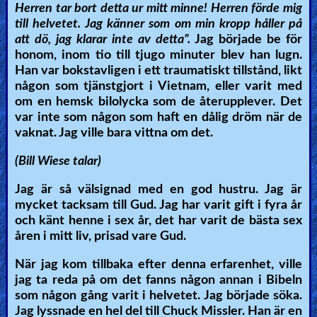
Herren tar bort detta ur mitt minne! Herren förde mig
till helvetet. Jag känner som om min kropp håller på
att dö, jag klarar inte av detta”.
Jag började be för
honom, inom tio till tjugo minuter blev han lugn.
Han var bokstavligen i ett traumatiskt tillstånd, likt
någon som tjänstgjort i Vietnam, eller varit med
om en hemsk bilolycka som de återupplever. Det
var inte som någon som haft en dålig dröm när de
vaknat. Jag ville bara vittna om det.
(Bill Wiese talar)
Jag är så välsignad med en god hustru. Jag är
mycket tacksam till Gud. Jag har varit gift i fyra år
och känt henne i sex år, det har varit de bästa sex
åren i mitt liv, prisad vare Gud.
När jag kom tillbaka efter denna erfarenhet, ville
jag ta reda på om det fanns någon annan i Bibeln
som någon gång varit i helvetet. Jag började söka.
Jag lyssnade en hel del till Chuck Missler. Han är en