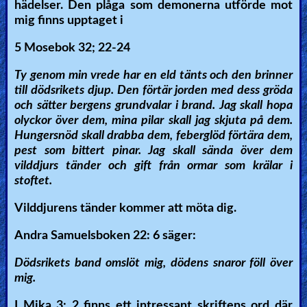
hädelser. Den plåga som demonerna utförde mot
mig finns upptaget i
5 Mosebok 32; 22-24
Ty genom min vrede har en eld tänts och den brinner
till dödsrikets djup. Den förtär jorden med dess gröda
och sätter bergens grundvalar i brand. Jag skall hopa
olyckor över dem, mina pilar skall jag skjuta på dem.
Hungersnöd skall drabba dem, feberglöd förtära dem,
pest som bittert pinar. Jag skall sända över dem
vilddjurs tänder och gift från ormar som krälar i
stoftet.
Vilddjurens tänder kommer att möta dig.
Andra Samuelsboken 22: 6 säger:
Dödsrikets band omslöt mig, dödens snaror föll över
mig.
I Mika 3: 2 finns ett intressant skriftens ord där