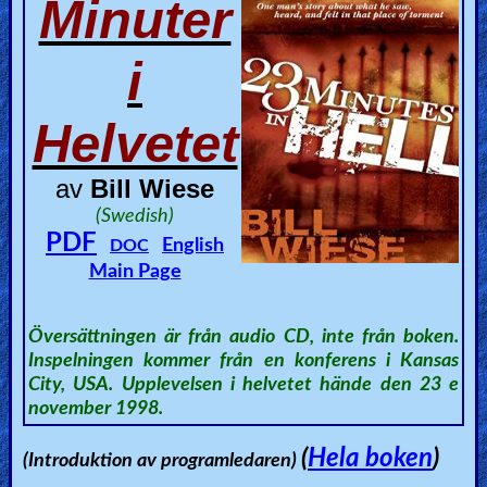
Minuter
🎞
Bible
i
Movies
Helvetet
🎞
Gospel
av
Bill Wiese
Videos
(Swedish)
PDF
English
DOC
🎞
Main Page
Godly
Movies
Översättningen är från audio CD, inte från boken.
Inspelningen kommer från en konferens i Kansas
City, USA. Upplevelsen i helvetet hände den 23 e
🎞
november 1998.
CBN
(
Hela boken
)
(Introduktion av programledaren)
Videos