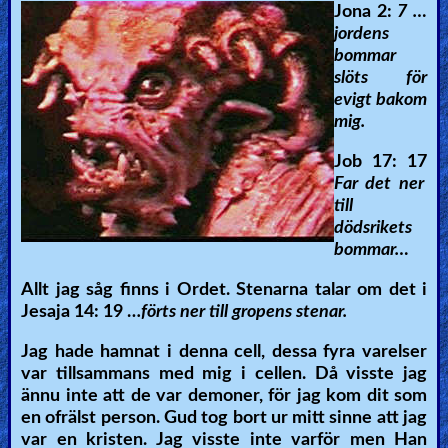
Jona 2:
7 …
jordens
bommar
slöts för
evigt bakom
mig.
Job 17: 17
Far det ner
till
dödsrikets
bommar…
Allt jag såg finns i Ordet. Stenarna talar om det i
Jesaja 14: 19 …
förts ner till gropens stenar.
Jag hade hamnat i denna cell, dessa fyra varelser
var tillsammans med mig i cellen. Då visste jag
ännu inte att de var demoner, för jag kom dit som
en ofrälst person. Gud tog bort ur mitt sinne att jag
var en kristen. Jag visste inte varför men Han