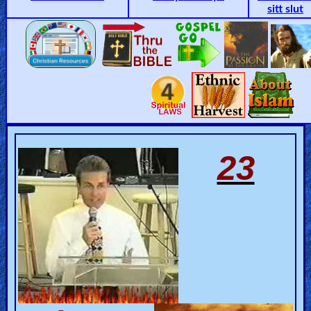
sitt slut
🎞
Jewish
Stories
🎞
X-
Witch
23
🎞
X-
Muslim
MP3
Bible