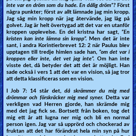
inte var en dröm som du hade. En dålig dröm”?
Först
Other
några punkter; först av allt lämnade jag min kropp.
Languages
Jag såg min kropp när jag återvände, jag låg på
golvet. Jag är helt övertygad att det var en utanför
kroppen upplevelse. En del kristna har sagt,
”En
kristen kan inte lämna sin kropp”.
Men det är inte
Contact/Feedback/Donate
sant, i andra Korintierbrevet 12: 2 när Paulus blev
upptagen till tredje himlen sade han,
”om det var i
kroppen eller inte, det vet jag inte”.
Om han inte
Follow
visste det, då betyder det att det är möjligt. Han
us
sade också i vers 1 att det var en vision, så jag tror
Social
att detta klassificeras som en vision.
Media
I Job 7: 14 står det,
då skrämmer du mig med
drömmar och förskräcker mig med syner.
Detta var
PDF
verkligen vad Herren gjorde, han skrämde mig
med det jag fick se. Bortsett från boken, tog det
Books
mig ett år att lugna ner mig och bli en normal
person igen. Jag var så upprörd och chockerad av
Random
fruktan att det har förändrat hela min syn på hur
Video