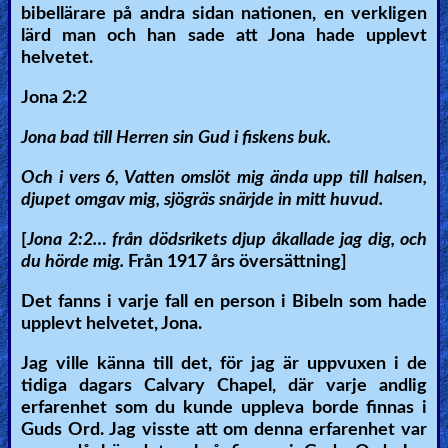
bibellärare på andra sidan nationen, en verkligen
lärd man och han sade att Jona hade upplevt
helvetet.
Jona 2:2
Jona bad till Herren sin Gud i fiskens buk.
Och i vers 6, Vatten omslöt mig ända upp till halsen,
djupet omgav mig, sjögräs snärjde in mitt huvud.
[
Jona 2:2… från dödsrikets djup åkallade jag dig, och
du hörde mig.
Från 1917 års översättning]
Det fanns i varje fall en person i Bibeln som hade
upplevt helvetet, Jona.
Jag ville känna till det, för jag är uppvuxen i de
tidiga dagars Calvary Chapel, där varje andlig
erfarenhet som du kunde uppleva borde finnas i
Guds Ord. Jag visste att om denna erfarenhet var