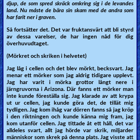
djup, de som spred skräck omkring sig i de levandes
land. Nu måste de bära sin skam med de andra som
har farit ner i graven.
Så fortsätter det. Det var fruktansvärt att bli styrd
av dessa varelser, de har ingen nåd för dig
överhuvudtaget.
(Mörkret och skriken i helvetet)
Jag låg i cellen och det blev mörkt, becksvart. Jag
menar ett mörker som jag aldrig tidigare upplevt.
Jag har varit i mörka grottor långt nere i
järngruvorna i Arizona. Där fanns ett mörker man
inte kunde föreställa sig. Jag klarade av att krypa
ut ur cellen, jag kunde göra det, de tillät mig
tydligen. Jag kom ihåg var dörren fanns så jag kröp
i den riktningen och kunde känna mig fram, jag
kom utanför cellen. Jag tittade åt ett håll, det var
alldeles svart, allt jag hörde var skrik, miljarder
människor som skrek på denna plats. Jag visste att