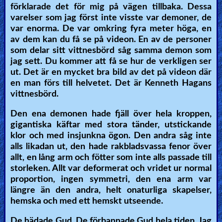
förklarade det för mig på vägen tillbaka. Dessa
varelser som jag först inte visste var demoner, de
var enorma. De var omkring fyra meter höga, en
av dem kan du få se på videon. En av de personer
som delar sitt vittnesbörd såg samma demon som
jag sett. Du kommer att få se hur de verkligen ser
ut. Det är en mycket bra bild av det på videon där
en man förs till helvetet. Det är Kenneth Hagans
vittnesbörd.
Den ena demonen hade fjäll över hela kroppen,
gigantiska käftar med stora tänder, utstickande
klor och med insjunkna ögon. Den andra såg inte
alls likadan ut, den hade rakbladsvassa fenor över
allt, en lång arm och fötter som inte alls passade till
storleken. Allt var deformerat och vridet ur normal
proportion, ingen symmetri, den ena arm var
längre än den andra, helt onaturliga skapelser,
hemska och med ett hemskt utseende.
De hädade Gud. De förbannade Gud hela tiden. Jag