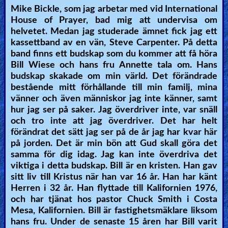
Mike Bickle, som jag arbetar med vid International
🎞
House of Prayer, bad mig att undervisa om
helvetet. Medan jag studerade ämnet fick jag ett
Kids
kassettband av en vän, Steve Carpenter. På detta
Videos
band finns ett budskap som du kommer att få höra
Bill Wiese och hans fru Annette tala om. Hans
🎞
budskap skakade om min värld. Det förändrade
bestående mitt förhållande till min familj, mina
Worship
vänner och även människor jag inte känner, samt
Music
hur jag ser på saker. Jag överdriver inte, var snäll
och tro inte att jag överdriver. Det har helt
förändrat det sätt jag ser på de år jag har kvar här
🎞
på jorden. Det är min bön att Gud skall göra det
samma för dig idag. Jag kan inte överdriva det
Vids
viktiga i detta budskap. Bill är en kristen. Han gav
for
sitt liv till Kristus när han var 16 år. Han har känt
New
Herren i 32 år. Han flyttade till Kalifornien 1976,
och har tjänat hos pastor Chuck Smith i Costa
Believers
Mesa, Kalifornien. Bill är fastighetsmäklare liksom
hans fru. Under de senaste 15 åren har Bill varit