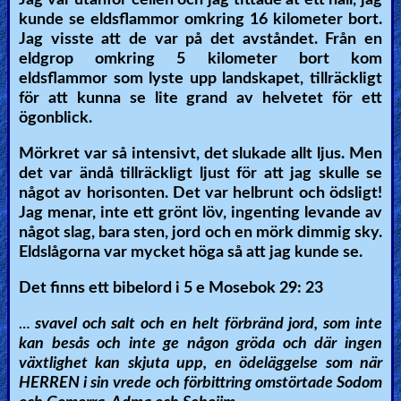
kunde se eldsflammor omkring 16 kilometer bort.
Jag visste att de var på det avståndet. Från en
eldgrop omkring 5 kilometer bort kom
eldsflammor som lyste upp landskapet, tillräckligt
för att kunna se lite grand av helvetet för ett
ögonblick.
Mörkret var så intensivt, det slukade allt ljus. Men
det var ändå tillräckligt ljust för att jag skulle se
något av horisonten. Det var helbrunt och ödsligt!
Jag menar, inte ett grönt löv, ingenting levande av
något slag, bara sten, jord och en mörk dimmig sky.
Eldslågorna var mycket höga så att jag kunde se.
Det finns ett bibelord i 5 e Mosebok 29: 23
svavel och salt och en helt förbränd jord, som inte
…
kan besås och inte ge någon gröda och där ingen
växtlighet kan skjuta upp, en ödeläggelse som när
HERREN i sin vrede och förbittring omstörtade Sodom