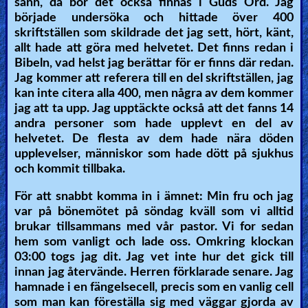
sann, då bör det också finnas i Guds Ord. Jag
började undersöka och hittade över 400
skriftställen som skildrade det jag sett, hört, känt,
allt hade att göra med helvetet. Det finns redan i
Bibeln, vad helst jag berättar för er finns där redan.
Jag kommer att referera till en del skriftställen, jag
kan inte citera alla 400, men några av dem kommer
jag att ta upp. Jag upptäckte också att det fanns 14
andra personer som hade upplevt en del av
helvetet. De flesta av dem hade nära döden
upplevelser, människor som hade dött på sjukhus
och kommit tillbaka.
För att snabbt komma in i ämnet: Min fru och jag
var på bönemötet på söndag kväll som vi alltid
brukar tillsammans med vår pastor. Vi for sedan
hem som vanligt och lade oss. Omkring klockan
03:00 togs jag dit. Jag vet inte hur det gick till
innan jag återvände. Herren förklarade senare. Jag
hamnade i en fängelsecell, precis som en vanlig cell
som man kan föreställa sig med väggar gjorda av