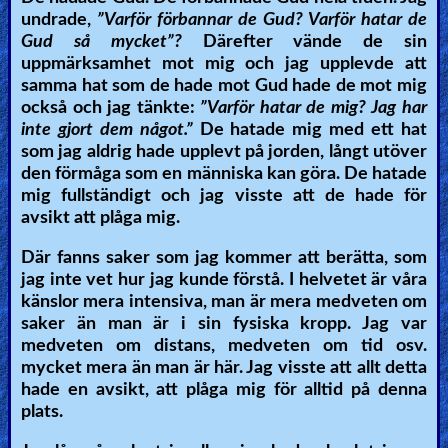
undrade,
”Varför förbannar de Gud? Varför hatar de
Gud så mycket”?
Därefter vände de sin
uppmärksamhet mot mig och jag upplevde att
samma hat som de hade mot Gud hade de mot mig
också och jag tänkte:
”Varför hatar de mig? Jag har
inte gjort dem något.”
De hatade mig med ett hat
som jag aldrig hade upplevt på jorden, långt utöver
den förmåga som en människa kan göra. De hatade
mig fullständigt och jag visste att de hade för
avsikt att plåga mig.
Där fanns saker som jag kommer att berätta, som
jag inte vet hur jag kunde förstå. I helvetet är våra
känslor mera intensiva, man är mera medveten om
saker än man är i sin fysiska kropp. Jag var
medveten om distans, medveten om tid osv.
mycket mera än man är här. Jag visste att allt detta
hade en avsikt, att plåga mig för alltid på denna
plats.