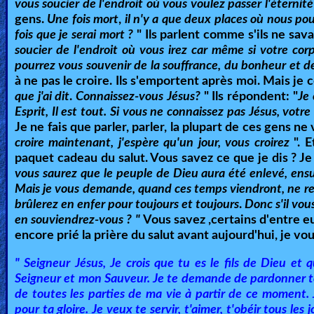
vous soucier de l'endroit où vous voulez passer l'éternit
gens.
Une fois mort
,
il n'y a que deux places où nous pou
fois que je serai mort ?
" Ils parlent comme s'ils ne sava
soucier de l'endroit où vous irez car même si votre cor
pourrez vous souvenir de la souffrance, du bonheur et d
à ne pas le croire. Ils s'emportent après moi. Mais je c
que j'ai dit
.
Connaissez-vous Jésus?
" Ils répondent: "
Je
Esprit, Il est tout. Si vous ne connaissez pas Jésus, vo
Je ne fais que parler, parler, la plupart de ces gens ne
croire maintenant, j'espère qu'un jour, vous croirez
". 
paquet cadeau du salut. Vous savez ce que je dis ? Je 
vous saurez que le peuple de Dieu aura été enlevé, ens
Mais je vous demande, quand ces temps viendront, ne rec
brûlerez en enfer pour toujours et toujours
.
Donc s'il vous 
en souviendrez-vous ? "
Vous savez ,certains d'entre e
encore prié la prière du salut avant aujourd'hui, je vou
" Seigneur Jésus, Je crois que tu es le fils de Dieu et 
Seigneur et mon Sauveur. Je te demande de pardonner to
de toutes les parties de ma vie à partir de ce moment. J
pour ta gloire. Je veux te servir, t'aimer, t'obéir tous les