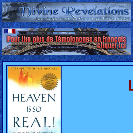
Home:
Mobile
Home: Original Style
ðŸ”
Search
Site
🎞
Christian
Netflix