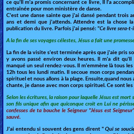
ce qu'Il m'a promis concernant ce livre, Il l'a accomp
entraînée pour mon ministère de danse.
C'est une danse sainte que j'ai dansé pendant trois ans
ans et demi que j'attends. Attendre est la chose l
publication du livre. Parfois j'ai pensé: "
Ce livre sera-t-
A la fin de ses voyages célestes, Jésus a fait une promes
La fin de la visite s'est terminée après que j'aie pris
y avons passé environ deux heures. Il m'a dit qu'Il
manqué un seul rendez-vous. Il m'emmène là tous les 
12h tous les lundi matin. Il secoue mon corps pendan
spirituel et nous allons à la plage. Ensuite,quand nous a
chante, je danse avec mon corps spirituel. Ce sont le
Selon les écritures, la raison pour laquelle Jésus est mort 
son fils unique afin que quiconque croit en Lui ne périsse 
confesses de ta bouche le Seigneur "Jésus est Seigneur",
sauvé.
J'ai entendu si souvent des gens dirent "
Qui se souci