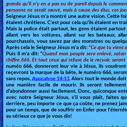
grande qu'il n'y en a pas eu de pareil depuis le commen
personne ne serait sauvé, mais à cause des élus, ces jo
Seigneur Jésus m'a montré une autre vision. Cette fois
étaient chrétiens. C'est pour cela qu'ils étaient en trai
Mais la police était partout, les gens étaient partout
allant vers les voitures, allant sur les bateaux, al
pourchassés, vous savez par des monstres ou quelque
Après cela le Seigneur Jésus m'a dit:
"
Ce que tu viens d
Puis Il m'a dit: "
Quand mon peuple sera enlevé, satan
chiffre 666. Et tout ceux qui refuse de le recvoir, seront
numéo 666, donneront leur vie à Jésus, ils voudront
reçevront la marque de la bête, le numéro 666, seront 
sans repos,
Apocalyse 14:11
. Alors tout le monde doi
une manière facile de mourir. Ils seront tellement
d'abondonner aussi facilement. Donc, quiconque enten
avec notre Seigneur Jésus, s'il vous plaît, faites q
derrière, peu importe ce que ça coûte, ne prenez jamai
pour un temps, que de souffrir en Enfer pour l'éternité e
au sérieux ce que je vous dis!