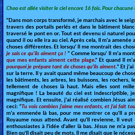
Heaven
Choo est allée visiter le ciel encore 16 fois. Pour chacune d
"Dans mon corps transformé, je marchais avec le seigne
travers des portails perlés et dans le bâtiment bl
Hell
traversé le pont en or. Tout est devenu si naturel po
quand il ou elle ira au ciel. Après cela, Il m'a amenée
choses différentes. Et lorsqu' Il me montrait des chose
Prayer
je sais ce qu'ils aiment ça
!
"
Comme lorsqu' Il m'a montré
que mes enfants aiment cette plage
." Et quand Il m'
pourquoi je prépare tant de choses qu'ils aiment
.
" Et j'
sur la terre. Il y avait quand même beaucoup de chos
Bible/Study
les bâtiments, les arbres, les buissons, les rochers, 
tellement de choses là haut. Mais elles sont mille
magnifique ! La beauté du ciel est indescriptible,
Jesus
magnifique. Et ensuite, j'ai réalisé combien Jésus aim
ceci: "
Tu vois combien j'aime mes enfants, et j'ai fait t
m'a emmenée là bas, pour me montrer ce qu'Il a pré
Royaume nous attend. Avant qu'Il revienne, Il veut 
Warfare
enthousiastes à l'idée d'aller là bas. Jésus ne m'a p
Bien qu'Il disait peu de mots, Il me disait que le néces