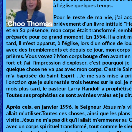
🎞
à l'église quelques temps.
Bible
Pour le reste de ma vie, j'ai a
Movies
brièvement d'un livre intitulé "H
et en Sa présence, mon corps était transformé, semblab
🎞
préparée pour ce grand moment. En 1994, Il a oint mon
tard, Il m’est apparut, à l'église, lors d'un office de
Gospel
avec des tremblements et depuis ce jour, mon corps n
Videos
prières. Vous voyez ? Mon corps bouge d'en avant en a
fort et j'ai l'impression d'exploser, c'est pourquoi j
quelque chose ne va pas avec mon corps. C'est le Saint-
🎞
m'a baptisée du Saint-Esprit . Je me suis mise à prie
Godly
l'onction que je suis restée trois heures sur le sol, j
mois plus tard, le pasteur Larry Randolf a prophétisé 
Movies
Toutes ses prophéties ce sont avérées vraies et je dira
🎞
Après cela, en janvier 1996, le Seigneur Jésus m'a vis
allait m'utiliser.Toutes ces choses, ainsi que les plan
CBN
visite, Jésus ne m'a pas dit qu'il allait m'emmener au 
Videos
avec un corps spirituel transformé, tout comme le sien.