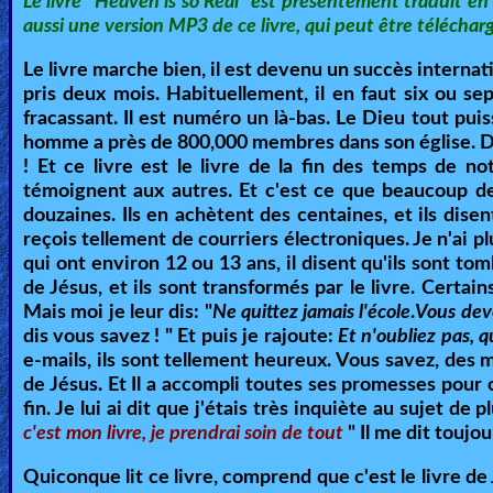
Le livre "Heaven is so Real" est présentement traduit en 
aussi une version MP3 de ce livre, qui peut être téléchar
Le livre marche bien, il est devenu un succès internatio
pris deux mois. Habituellement, il en faut six ou se
fracassant. Il est numéro un là-bas. Le Dieu tout pui
homme a près de 800,000 membres dans son église. Dieu l
! Et ce livre est le livre de la fin des temps de no
témoignent aux autres. Et c'est ce que beaucoup de 
douzaines. Ils en achètent des centaines, et ils disen
reçois tellement de courriers électroniques. Je n'ai p
qui ont environ 12 ou 13 ans, il disent qu'ils sont tom
de Jésus, et ils sont transformés par le livre. Certa
Mais moi je leur dis: "
Ne quittez jamais l'école
.
Vous dev
dis vous savez ! " Et puis je rajoute:
Et n'oubliez pas, 
e-mails, ils sont tellement heureux. Vous savez, des mil
de Jésus. Et Il a accompli toutes ses promesses pour ce l
fin. Je lui ai dit que j'étais très inquiète au sujet de 
c'est mon livre, je prendrai soin de tout
" Il me dit toujou
Quiconque lit ce livre, comprend que c'est le livre de 