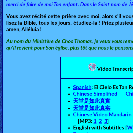
merci de faire de moi Ton enfant. Dans le Saint nom de Jé
Vous avez récité cette prière avec moi, alors s'il vous
lisez la Bible, tous les jours, étudiez-la ! Priez plusi
amen, Alléluia !
Au nom du Ministère de Choo Thomas, je veux vous remerc
qu'Il revient pour Son église, plus tôt que nous le penson
Video Transcri
Spanish
:
El Cielo Es Tan Re
Chinese Simplified
Chi
天堂是如此真實
天堂是如此真实
Chinese Video Mandari
[MP3:
1
2
3
]
English with Subtitles [
W