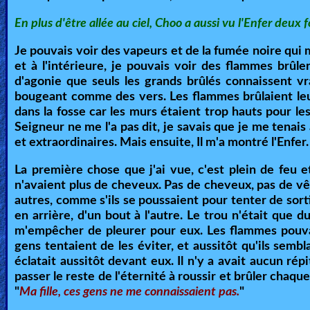
Revelations
En plus d'être allée au ciel, Choo a aussi vu l'Enfer deux fo
Je pouvais voir des vapeurs et de la fumée noire qui 
et à l'intérieure, je pouvais voir des flammes brûl
Testimonies
d'agonie que seuls les grands brûlés connaissent v
bougeant comme des vers. Les flammes brûlaient leur
dans la fosse car les murs étaient trop hauts pour le
Evangelism
Seigneur ne me l'a pas dit, je savais que je me tenais
et extraordinaires. Mais ensuite, Il m'a montré l'Enfer
La première chose que j'ai vue, c'est plein de feu et
Documentaries
n'avaient plus de cheveux. Pas de cheveux, pas de vêt
autres, comme s'ils se poussaient pour tenter de sortir
en arrière, d'un bout à l'autre. Le trou n'était que 
Islam
m'empêcher de pleurer pour eux. Les flammes pouvai
gens tentaient de les éviter, et aussitôt qu'ils semb
éclatait aussitôt devant eux. Il n'y a avait aucun r
passer le reste de l'éternité à roussir et brûler chaqu
Other
"
Ma fille, ces gens ne me connaissaient pas.
"