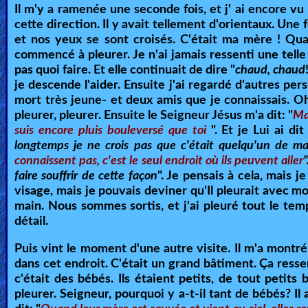
Il m'y a ramenée une seconde fois, et j' ai encore vu
Other
cette direction. Il y avait tellement d'orientaux. Un
Languages
et nos yeux se sont croisés. C'était ma mère ! Quan
commencé à pleurer. Je n'ai jamais ressenti une telle
pas quoi faire. Et elle continuait de dire "
chaud, chaud
je descende l'aider. Ensuite j'ai regardé d'autres per
Contact/Feedback/Donate
mort très jeune- et deux amis que je connaissais. Oh
pleurer, pleurer. Ensuite le Seigneur Jésus m'a dit: "
Ma
suis encore pluis bouleversé que toi
". Et je Lui ai dit
Follow
longtemps je ne crois pas que c'était quelqu'un de ma
us
connaissent pas, c'est le seul endroit où ils peuvent aller
"
Social
faire souffrir de cette façon
". Je pensais à cela, mais 
Media
visage, mais je pouvais deviner qu'Il pleurait avec moi.
main. Nous sommes sortis, et j'ai pleuré tout le tem
détail.
PDF
Puis vint le moment d'une autre visite. Il m'a montré
Books
dans cet endroit. C'était un grand bâtiment. Ça ress
c'était des bébés. Ils étaient petits, de tout petits 
Random
pleurer. Seigneur, pourquoi y a-t-il tant de bébés? Il a
Video