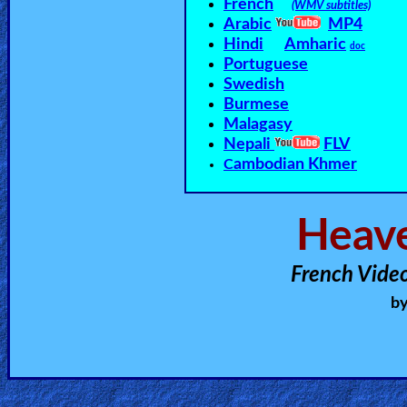
French
(WMV subtitles)
Arabic
MP4
Hindi
Amharic
doc
Portuguese
Swedish
Burmese
Malagasy
Nepali
FLV
ambodian Khmer
C
Heave
French Vide
b