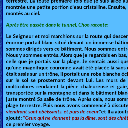
terrestre. La toute première fois que je suis allée a
montrée une petite portion d'eau cristalline. Ensuite,
🎞
montés au ciel.
Kids
Après être passée dans le tunnel, Choo raconte
:
Videos
Le Seigneur et moi marchions sur la route qui descen
🎞
énorme portail blanc situé devant un immense bâtime
sommes dirigés vers ce bâtiment. Nous sommes entré
Worship
Nous y sommes entrés. Alors que je regardais en bas, j
Music
celle que je portais sur la plage. Je sentais aussi q
qu'une magnifique couronne avait été placée là sans q
était assis sur un trône, Il portait une robe blanche é
🎞
sur le sol se prosternant devant Lui. Les murs de 
Vids
multicolores rendaient la pièce chaleureuse et gaie
transportée sur la montagne et dans le bâtiment blanc,
for
juste montré Sa salle de trône. Après cela, nous som
New
plage terrestre. Puis nous avons commencé à discuter. 
viendront sont obéissants, et purs de coeur
."et Il a ajou
Believers
ajouté
:
"
Ceux qui ne donnent pas la dîme, sont des chré
ce premier voyage.