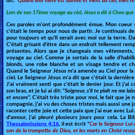
dit: "
Quand leur mère est sauvée et vient au ciel, elles r
Ask
Lors de son 17ème voyage au ciel, Jésus a dit à Choo que c
AI
Ces paroles m'ont profondément émue. Mon coeur s'e
Bible
c'était le temps pour nous de partir. Je continuais d
pour toujours et qu'Il serait avec moi sur la terre. D
Questions
C'était grisant d'être dans un endroit tellement rem
présentes. Alors que je changeais mes vêtements, 
Something
voyage au ciel. Comme je sortais de la salle d'hab
Funny...
blonds, une robe blanche et un visage tendre et cha
Quand le Seigneur Jésus m'a amenée au Ciel pour la 1
2nd
ciel. Le Seigneur Jésus m'a dit que c'était la dernière
J'ai vraiment senti que c'était le denier jour. Et j'ai
Page,
son bras, et je lui ai dit: "
Seigneur, s'il te plaît ne me lai
Older
et encore
". C'était très triste pour moi, le fait que je
Material
compagnie, j'ai vu des choses tristes mais aussi une j
raconter cette joie et cette paix que j'ai eue avec Lui. 
d'amour, j'ai pleuré plusieurs jours pour cela. La B
Thessalonissiens 4:16
, il est écrit "
Car le Seigneur Lui
×
son de la trompette de Dieu, et les morts en Christ res