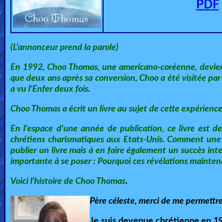
PDF
🎞
Jewish
Stories
(
L'annonceur prend la parole)
🎞
En 1992, Choo Thomas, une americano-coréenne, devient 
que deux ans après sa conversion, Choo a été visitée par 
X-
a vu l'Enfer deux fois.
Witch
Choo Thomas a écrit un livre au sujet de cette expérience; 
🎞
En l'espace d'une année de publication, ce livre est d
chrétiens charismatiques aux Etats-Unis. Comment une f
X-
publier un livre mais à en faire également un succès inte
Muslim
importante à se poser : Pourquoi ces révélations mainte
Voici l'histoire de Choo Thomas
.
MP3
Bible
Père céleste, merci de me permettre
Je suis devenue chrétienne en 19