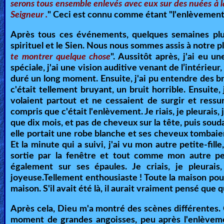
serons tous ensemble enlevés avec eux sur des nuées à la 
Seigneur .
" Ceci est connu comme étant "l'enlèvement
Après tous ces événements, quelques semaines plu
spirituel et le Sien. Nous nous sommes assis à notre pl
te montrer quelque chose
". Aussitôt après, j'ai eu 
spéciale, j'ai une vision auditive venant de l’intérieur
duré un long moment. Ensuite, j'ai pu entendre des bru
c'était tellement bruyant, un bruit horrible. Ensuite,
volaient partout et ne cessaient de surgir et ressurg
compris que c'était l'enlèvement. Je riais, je pleurais, j
que dix mois, et pas de cheveux sur la tête, puis souda
elle portait une robe blanche et ses cheveux tombaie
Et la minute qui a suivi, j'ai vu mon autre petite-fille
sortie par la fenêtre et tout comme mon autre pet
également sur ses épaules. Je criais, je pleurais,
joyeuse.Tellement enthousiaste ! Toute la maison pou
maison. S'il avait été là, il aurait vraiment pensé que 
Après cela, Dieu m'a montré des scènes différentes. Ce
moment de grandes angoisses, peu après l'enlève