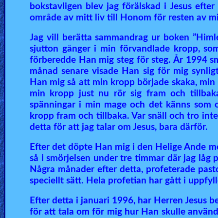
bokstavligen blev jag förälskad i Jesus efter 
🎞
område av mitt liv till Honom för resten av mit
Kids
Jag vill berätta sammandrag ur boken ”Himlen
Videos
sjutton gånger i min förvandlade kropp, so
förberedde Han mig steg för steg. År 1994 
månad senare visade Han sig för mig synlig
🎞
Han mig så att min kropp började skaka, min k
Worship
min kropp just nu rör sig fram och tillbaka
spänningar i min mage och det känns som om
Music
kropp fram och tillbaka. Var snäll och tro in
detta för att jag talar om Jesus, bara därför.
🎞
Efter det döpte Han mig i den Helige Ande me
Vids
så i smörjelsen under tre timmar där jag låg 
for
Några månader efter detta, profeterade pasto
New
speciellt sätt. Hela profetian har gått i uppfy
Believers
Efter detta i januari 1996, har Herren Jesus
för att tala om för mig hur Han skulle använ