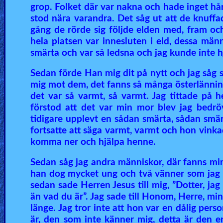
grop. Folket där var nakna och hade inget hår
stod nära varandra. Det såg ut att de knuffad
gång de rörde sig följde elden med, fram och t
hela platsen var innesluten i eld, dessa männ
smärta och var så ledsna och jag kunde inte hj
Sedan förde Han mig dit på nytt och jag såg
mig mot dem, det fanns så många österlännin
det var så varmt, så varmt. Jag tittade på 
förstod att det var min mor blev jag bedröv
tidigare upplevt en sådan smärta, sådan smärt
fortsatte att säga varmt, varmt och hon vinkad
komma ner och hjälpa henne.
Sedan såg jag andra människor, där fanns min
han dog mycket ung och två vänner som jag k
sedan sade Herren Jesus till mig, ”Dotter, jag
än vad du är”. Jag sade till Honom, Herre, m
länge. Jag tror inte att hon var en dålig per
är, den som inte känner mig, detta är den e