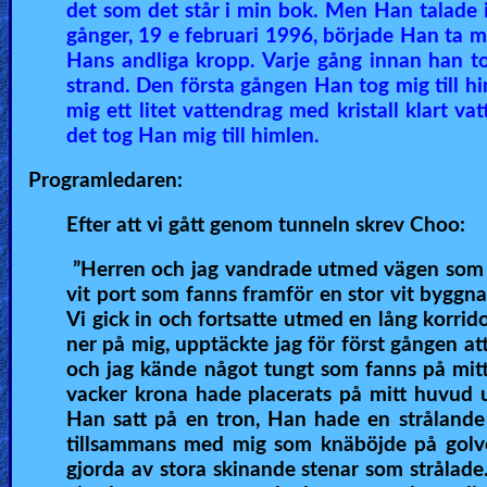
det som det står i min bok. Men Han talade in
Heaven
gånger, 19 e februari 1996, började Han ta m
Hans andliga kropp. Varje gång innan han tog
strand. Den första gången Han tog mig till hi
Hell
mig ett litet vattendrag med kristall klart v
det tog Han mig till himlen.
Programledaren:
Prayer
Efter att vi gått genom tunneln skrev Choo:
”Herren och jag vandrade utmed vägen som gick
Bible/Study
vit port som fanns framför en stor vit byggna
Vi gick in och fortsatte utmed en lång korrido
ner på mig, upptäckte jag för först gången a
Jesus
och jag kände något tungt som fanns på mit
vacker krona hade placerats på mitt huvud ut
Han satt på en tron, Han hade en strålande
Warfare
tillsammans med mig som knäböjde på golv
gjorda av stora skinande stenar som strålade