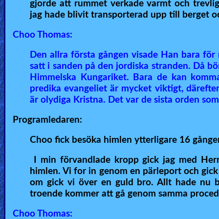
gjorde att rummet verkade varmt och trevligt
Revelations
jag hade blivit transporterad upp till berget o
Choo Thomas:
Testimonies
Den allra första gången visade Han bara för 
satt i sanden på den jordiska stranden. Då bör
Himmelska Kungariket. Bara de kan komma 
Evangelism
predika evangeliet är mycket viktigt, däreft
är olydiga Kristna. Det var de sista orden so
Programledaren:
Documentaries
Choo fick besöka himlen ytterligare 16 gånger
Islam
I min förvandlade kropp gick jag med Herr
himlen. Vi for in genom en pärleport och gick ti
om gick vi över en guld bro. Allt hade nu bl
troende kommer att gå genom samma procedur
Other
Choo Thomas: