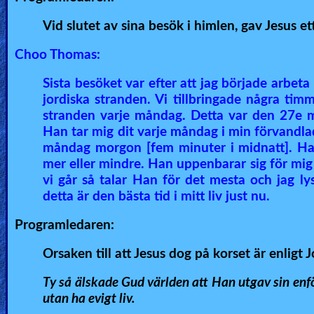
Vid slutet av sina besök i himlen, gav Jesus ett 
Choo Thomas:
Sista besöket var efter att jag började arbet
jordiska stranden. Vi tillbringade några tim
stranden varje måndag. Detta var den 27e m
Han tar mig dit varje måndag i min förvandl
måndag morgon [fem minuter i midnatt]. Han
mer eller mindre. Han uppenbarar sig för mig i
vi går så talar Han för det mesta och jag ly
detta är den bästa tid i mitt liv just nu.
Programledaren:
Orsaken till att Jesus dog på korset är enligt 
Ty så älskade Gud världen att Han utgav sin enfö
utan ha evigt liv.