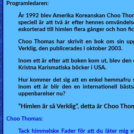
🎞
Programledaren:
Bible
År 1992 blev Amerika Koreanskan Choo Thoma
Movies
speciell är att två år efter hennes omvändel
eskorterad till himlen flera gånger och hon fi
🎞
Choo Thomas har skrivit en bok om sin upp
Gospel
Verklig, den publicerades i oktober 2003.
Videos
Inom ett år efter att boken kom ut, blev den 
Kristna Karismatiska böcker i USA.
🎞
Hur kommer det sig att en enkel hemmafru s
Godly
inom ett år blir den en internationell bäst
Movies
uppenbarelser nu?
”Himlen är så Verklig”,
detta är Choo Thom
🎞
CBN
Choo Thomas:
Videos
Tack himmelske Fader för att du låter mig vi