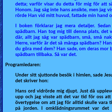
detta; varför visar du detta för mig för att 
Honom. Jag såg inte hans ansikte, men jag vis
rörde Han vid mitt huvud, fattade min hand och
I boken förklarar jag mera detaljer. Seda
spädbarn. Han tog mig till denna plats, det v
där, allt jag såg var spädbarn, små, små nak
Herre, varför är det så många spädbarn? Han 
du göra med dem? Han sade, om deras mor blir
spädbarn tillbaka. Så var det.
Programledaren:
Under sitt sjuttonde besök i himlen, sade Jes
det skriver hon:
Hans ord vidrörde mig djupt. Just då upplevd
upp och jag visste att det var tid för oss att
övertygelse om att jag för alltid skulle var
på jorden. I omklädningsrummet var det