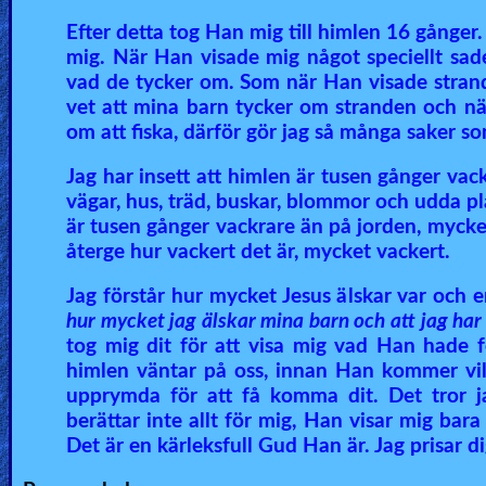
Other
Efter detta tog Han mig till himlen 16 gånger.
mig. När Han visade mig något speciellt sade 
Languages
vad de tycker om. Som när Han visade strande
vet att mina barn tycker om stranden och nä
om att fiska, därför gör jag så många saker s
Contact/Feedback/Donate
Jag har insett att himlen är tusen gånger vac
vägar, hus, träd, buskar, blommor och udda p
Follow
är tusen gånger vackrare än på jorden, mycket 
us
återge hur vackert det är, mycket vackert.
Social
Jag förstår hur mycket Jesus älskar var och e
Media
hur mycket jag älskar mina barn och att jag har g
tog mig dit för att visa mig vad Han hade fö
himlen väntar på oss, innan Han kommer vill 
PDF
upprymda för att få komma dit. Det tror ja
Books
berättar inte allt för mig, Han visar mig bar
Det är en kärleksfull Gud Han är. Jag prisar d
Random
Video