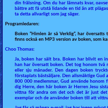
din frälsning. Om du har lämnats kvar, oavset
bättre att få utstå lidande en tid än att plåga
ta detta allvarligt som jag säger.
Programledaren:
Boken ”Himlen är så Verklig”, har översatts 
finns också en MP3 version av boken, som ka
Choo Thomas:
Ja, boken har sålt bra. Boken har blivit en i
han har översatt boken. Det tog honom två m
eller sju månader. Den dagen boken tryckt
förstaplats bästsäljare. Den allsmäktige Gud
800 000 medlemmar, Gud använde honom för 
dig Herre, den här boken är Herren Jesu sista-
vittna för andra om det och det är just de
exemplar och de använder boken till att vitt
Jag får så många e-mail, jag har ingen privat 