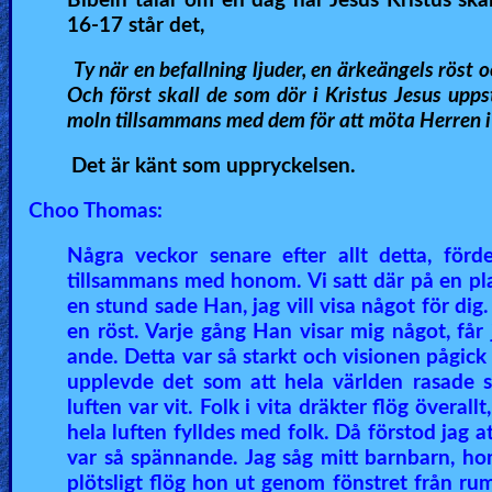
Bibeln talar om en dag när Jesus Kristus skal
16-17 står det,
Ty när en befallning ljuder, en ärkeängels röst 
Och först skall de som dör i Kristus Jesus upps
moln tillsammans med dem för att möta Herren i r
Det är känt som uppryckelsen.
Choo Thomas:
Några veckor senare efter allt detta, förd
tillsammans med honom. Vi satt där på en pl
en stund sade Han, jag vill visa något för di
en röst. Varje gång Han visar mig något, får
ande. Detta var så starkt och visionen pågick 
upplevde det som att hela världen rasade sa
luften var vit. Folk i vita dräkter flög övera
hela luften fylldes med folk. Då förstod jag a
var så spännande. Jag såg mitt barnbarn, ho
plötsligt flög hon ut genom fönstret från ru