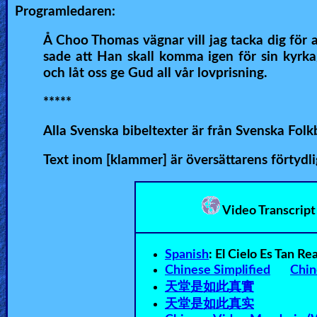
Programledaren:
Å Choo Thomas vägnar vill jag tacka dig för at
sade att Han skall komma igen för sin kyrka
och låt oss ge Gud all vår lovprisning.
*****
Alla Svenska bibeltexter är från Svenska Folk
Text inom [klammer] är översättarens förtydl
Video Transcrip
Spanish
:
El Cielo Es Tan Real
Chinese Simplified
Chin
天堂是如此真實
天堂是如此真实