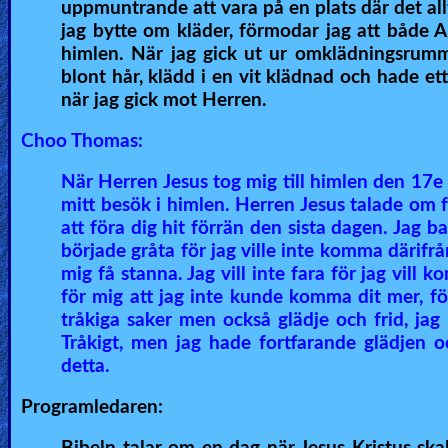
uppmuntrande att vara på en plats där det all
jag bytte om kläder, förmodar jag att både A
himlen. När jag gick ut ur omklädningsru
blont hår, klädd i en vit klädnad och hade e
när jag gick mot Herren.
Choo Thomas:
När Herren Jesus tog mig till himlen den 17e
mitt besök i himlen. Herren Jesus talade om f
att föra dig hit förrän den sista dagen. Jag ba
började gråta för jag ville inte komma därifrå
mig få stanna. Jag vill inte fara för jag vil
för mig att jag inte kunde komma dit mer, f
tråkiga saker men också glädje och frid, jag 
Tråkigt, men jag hade fortfarande glädjen o
detta.
Programledaren: