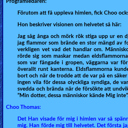
Programledaren:
Ask
Förutom att få uppleva himlen, fick Choo ock
AI
Hon beskriver visionen om helvetet så här:
Bible
Jag såg ånga och mörk rök stiga upp ur en d
Questions
jag flammor som brände en stor mängd av fo
verkligen vet vad det handlar om. Människo
Something
rörde sig som maskar medan eldsflammorna 
Funny...
som var fångade i gropen, väggarna var för
överallt runt kanterna. Eldsflammorna kunde
2nd
bort och när de trodde att de var på en säke
Page,
ingen vila för dessa olyckliga syndiga, de var
svedda och brända när de försökte att undvik
Older
”Min dotter, dessa människor kände Mig inte”
Material
Choo Thomas:
×
Det Han visade för mig i himlen var så spän
mig. Han förde mig till helvetet. Det första j