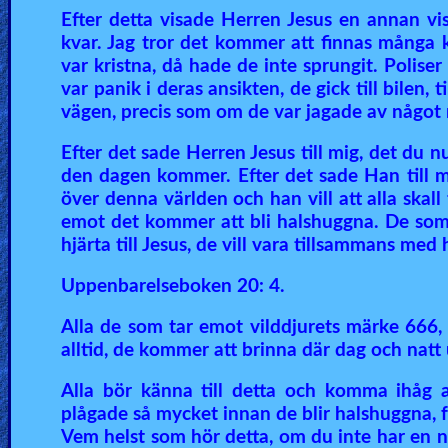
Efter detta visade Herren Jesus en annan v
kvar. Jag tror det kommer att finnas många 
var kristna, då hade de inte sprungit. Poliser 
var panik i deras ansikten, de gick till bilen, t
vägen, precis som om de var jagade av något 
Efter det sade Herren Jesus till mig, det du
den dagen kommer. Efter det sade Han till mig
över denna världen och han vill att alla skal
emot det kommer att bli halshuggna. De som 
hjärta till Jesus, de vill vara tillsammans med 
Uppenbarelseboken 20: 4.
Alla de som tar emot vilddjurets märke 666, 
alltid, de kommer att brinna där dag och nat
Alla bör känna till detta och komma ihåg a
plågade så mycket innan de blir halshuggna, för
Vem helst som hör detta, om du inte har en när