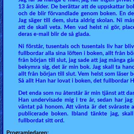
13 års ålder. De berättar att de uppskattar bo
och de blir förvandlade genom boken. En del 
Jag säger till dem, sluta aldrig skolan. Ni mås
att de skall veta. Men vad helst ni gör, plac
deras e-mail blir de så glada.
Ni förstår, tusentals och tusentals liv har b
fullbordar alla sina löften i boken, allt från bö
från början till slut, jag sade att jag många 
bekymra sig, det är min bok. Jag skall ta han
allt från början till slut. Vem helst som läser
Så allt Han har lovat i boken, det fullbordar 
Det enda som nu återstår är min tjänst att dan
Han undervisade mig i tre år, sedan har jag 
väntat på honom. Att vänta är det svåraste at
publicerade boken. Ibland tänkte jag, skal
fullbordat sitt ord.
Programledaren: