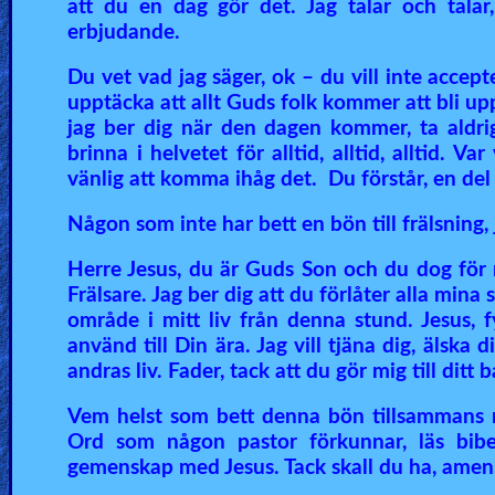
att du en dag gör det. Jag talar och talar,
erbjudande.
Du vet vad jag säger, ok – du vill inte acce
upptäcka att allt Guds folk kommer att bli up
jag ber dig när den dagen kommer, ta aldr
brinna i helvetet för alltid, alltid, alltid. 
vänlig att komma ihåg det. Du förstår, en del
Någon som inte har bett en bön till frälsning,
Herre Jesus, du är Guds Son och du dog för m
Frälsare. Jag ber dig att du förlåter alla min
område i mitt liv från denna stund. Jesus, f
använd till Din ära. Jag vill tjäna dig, älska 
andras liv. Fader, tack att du gör mig till ditt
Vem helst som bett denna bön tillsammans me
Ord som någon pastor förkunnar, läs bibe
gemenskap med Jesus. Tack skall du ha, amen,