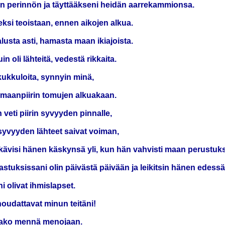
vän perinnön ja täyttääkseni heidän aarrekammionsa.
eksi teoistaan, ennen aikojen alkua.
lusta asti, hamasta maan ikiajoista.
 oli lähteitä, vedestä rikkaita.
kukkuloita, synnyin minä,
ei maanpiirin tomujen alkuakaan.
 veti piirin syvyyden pinnalle,
syvyyden lähteet saivat voiman,
ät kävisi hänen käskynsä yli, kun hän vahvisti maan perustuks
hastuksissani olin päivästä päivään ja leikitsin hänen edessä
i olivat ihmislapset.
 noudattavat minun teitäni!
antako mennä menojaan.