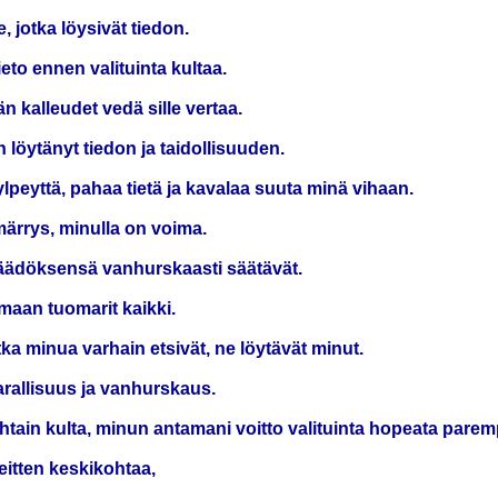
, jotka löysivät tiedon.
eto ennen valituinta kultaa.
n kalleudet vedä sille vertaa.
 löytänyt tiedon ja taidollisuuden.
lpeyttä, pahaa tietä ja kavalaa suuta minä vihaan.
ärrys, minulla on voima.
 säädöksensä vanhurskaasti säätävät.
 maan tuomarit kaikki.
tka minua varhain etsivät, ne löytävät minut.
arallisuus ja vanhurskaus.
tain kulta, minun antamani voitto valituinta hopeata parem
itten keskikohtaa,