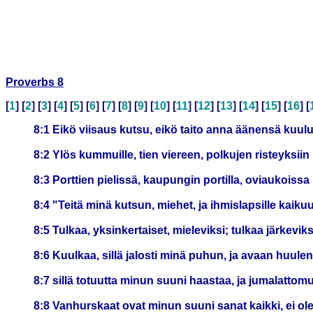
Proverbs 8
[
1
] [
2
] [
3
] [
4
] [
5
] [
6
] [
7
] [
8
] [
9
] [
10
] [
11
] [
12
] [
13
] [
14
] [
15
] [
16
] [
8:1 Eikö viisaus kutsu, eikö taito anna äänensä kuul
8:2 Ylös kummuille, tien viereen, polkujen risteyksiin
8:3 Porttien pielissä, kaupungin portilla, oviaukoiss
8:4 "Teitä minä kutsun, miehet, ja ihmislapsille kaik
8:5 Tulkaa, yksinkertaiset, mieleviksi; tulkaa järkeviks
8:6 Kuulkaa, sillä jalosti minä puhun, ja avaan huul
8:7 sillä totuutta minun suuni haastaa, ja jumalattom
8:8 Vanhurskaat ovat minun suuni sanat kaikki, ei ole 