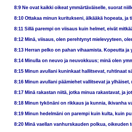
8:9 Ne ovat kaikki oikeat ymmärtäväiselle, suorat niille
8:10 Ottakaa minun kuritukseni, älkääkä hopeata, ja ti
8:11 Sillä parempi on viisaus kuin helmet, eivät mitkää
8:12 Minä, viisaus, olen perehtynyt mielevyyteen, olen
8:13 Herran pelko on pahan vihaamista. Kopeutta ja y
8:14 Minulla on neuvo ja neuvokkuus; minä olen ymm
8:15 Minun avullani kuninkaat hallitsevat, ruhtinaat
8:16 Minun avullani päämiehet vallitsevat ja ylhäiset,
8:17 Minä rakastan niitä, jotka minua rakastavat, ja jo
8:18 Minun tykönäni on rikkaus ja kunnia, ikivanha v
8:19 Minun hedelmäni on parempi kuin kulta, kuin puh
8:20 Minä vaellan vanhurskauden polkua, oikeuden te