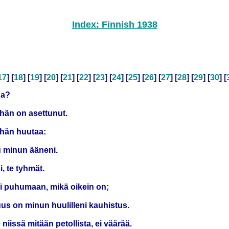
Index: Finnish 1938
17
] [
18
] [
19
] [
20
] [
21
] [
22
] [
23
] [
24
] [
25
] [
26
] [
27
] [
28
] [
29
] [
30
] [
ua?
 hän on asettunut.
a hän huutaa:
uu minun ääneni.
i, te tyhmät.
eni puhumaan, mikä oikein on;
uus on minun huulilleni kauhistus.
niissä mitään petollista, ei väärää.