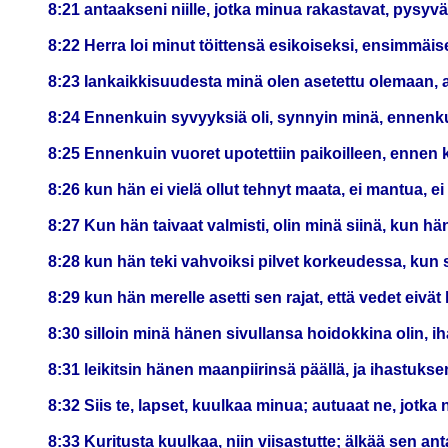
8:21 antaakseni niille, jotka minua rakastavat, pysy
8:22 Herra loi minut töittensä esikoiseksi, ensimmäis
8:23 Iankaikkisuudesta minä olen asetettu olemaan, a
8:24 Ennenkuin syvyyksiä oli, synnyin minä, ennenkuin
8:25 Ennenkuin vuoret upotettiin paikoilleen, ennen 
8:26 kun hän ei vielä ollut tehnyt maata, ei mantua, 
8:27 Kun hän taivaat valmisti, olin minä siinä, kun hän
8:28 kun hän teki vahvoiksi pilvet korkeudessa, kun 
8:29 kun hän merelle asetti sen rajat, että vedet eiv
8:30 silloin minä hänen sivullansa hoidokkina olin, i
8:31 leikitsin hänen maanpiirinsä päällä, ja ihastuksen
8:32 Siis te, lapset, kuulkaa minua; autuaat ne, jotka
8:33 Kuritusta kuulkaa, niin viisastutte; älkää sen 