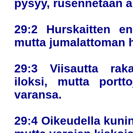
pysyy, rusennetaan äk
29:2 Hurskaitten en
mutta jumalattoman h
29:3 Viisautta rak
iloksi, mutta portt
varansa.
29:4 Oikeudella kuni