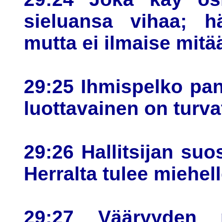
sieluansa vihaa; h
mutta ei ilmaise mitä
29:25 Ihmispelko pa
luottavainen on turva
29:26 Hallitsijan suo
Herralta tulee miehel
29:27 Vääryyden 