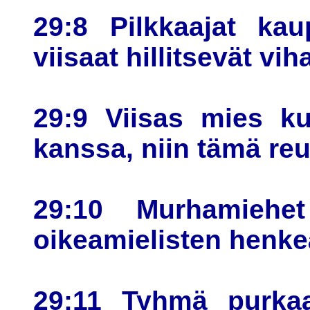
29:8 Pilkkaajat kau
viisaat hillitsevät vih
29:9 Viisas mies ku
kanssa, niin tämä reu
29:10 Murhamiehet
oikeamielisten henkeä
29:11 Tyhmä purkaa