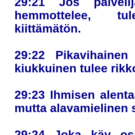
29:21 Jos palveli
hemmottelee, tu
kiittämätön.
29:22 Pikavihainen
kiukkuinen tulee rikk
29:23 Ihmisen alent
mutta alavamielinen 
29:24 Joka käy osi