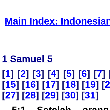
Main Index: Indonesia
1 Samuel 5
[
1
] [
2
] [
3
] [
4
] [
5
] [
6
] [
7
] 
[
15
] [
16
] [
17
] [
18
] [
19
] [
[
27
] [
28
] [
29
] [
30
] [
31
]
5:1 Setelah orang