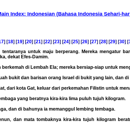
ain Index: Indonesian (Bahasa Indonesia Sehari-har
17
] [
18
] [
19
] [
20
] [
21
] [
22
] [
23
] [
24
] [
25
] [
26
] [
27
] [
28
] [
29
] [
30
] [
an tentaranya untuk maju berperang. Mereka mengatur ba
a, dekat Efes-Damim.
n berkemah di Lembah Ela; mereka bersiap-siap untuk meng
buah bukit dan barisan orang Israel di bukit yang lain, dan
, dari kota Gat, keluar dari perkemahan Filistin untuk menan
mbaga yang beratnya kira-kira lima puluh tujuh kilogram.
baga, dan di bahunya ia memanggul lembing tembaga.
un, dan mata tombaknya kira-kira tujuh kilogram berat