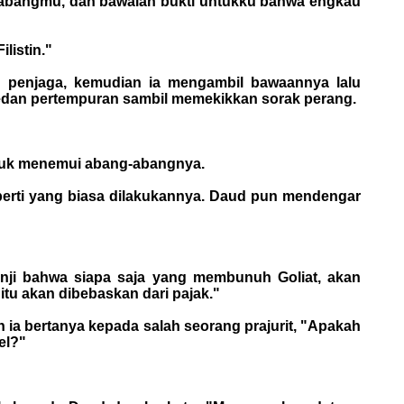
-abangmu, dan bawalah bukti untukku bahwa engkau
listin."
g penjaga, kemudian ia mengambil bawaannya lalu
medan pertempuran sambil memekikkan sorak perang.
ntuk menemui abang-abangnya.
eperti yang biasa dilakukannya. Daud pun mendengar
rjanji bahwa siapa saja yang membunuh Goliat, akan
itu akan dibebaskan dari pajak."
an ia bertanya kepada salah seorang prajurit, "Apakah
el?"