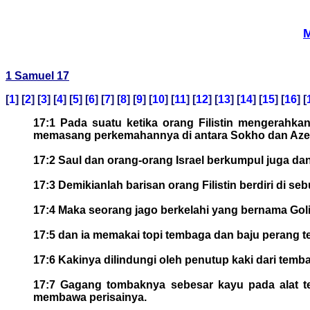
M
1 Samuel 17
[
1
] [
2
] [
3
] [
4
] [
5
] [
6
] [
7
] [
8
] [
9
] [
10
] [
11
] [
12
] [
13
] [
14
] [
15
] [
16
] [
17:1 Pada suatu ketika orang Filistin mengerahk
memasang perkemahannya di antara Sokho dan Azek
17:2 Saul dan orang-orang Israel berkumpul juga da
17:3 Demikianlah barisan orang Filistin berdiri di se
17:4 Maka seorang jago berkelahi yang bernama Goliat
17:5 dan ia memakai topi tembaga dan baju perang te
17:6 Kakinya dilindungi oleh penutup kaki dari tem
17:7 Gagang tombaknya sebesar kayu pada alat ten
membawa perisainya.