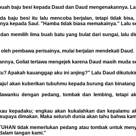
ebuah baju besi kepada Daud dan Daud mengenakannya. La
 baju besi itu lalu mencoba berjalan, tetapi tidak bisa
tanya kepada Saul. "Hamba tidak biasa memakainya." Lalu s
dan memilih lima buah batu yang bulat dari sungai, lal
 oleh pembawa perisainya, mulai berjalan mendekati Daud.
kannya, Goliat tertawa mengejek karena Daud masih muda s
itu? Apakah kauanggap aku ini anjing?" Lalu Daud dikutuk
maju! akan kuberikan tubuhmu kepada burung dan binatang
elawanku dengan pedang, tombak dan lembing, tetap
au kepadaku; engkau akan kukalahkan dan kepalamu aka
g supaya dimakan. Maka seluruh dunia akan tahu bahwa ka
a TUHAN tidak memerlukan pedang atau tombak untuk meny
dalam tangan kami."