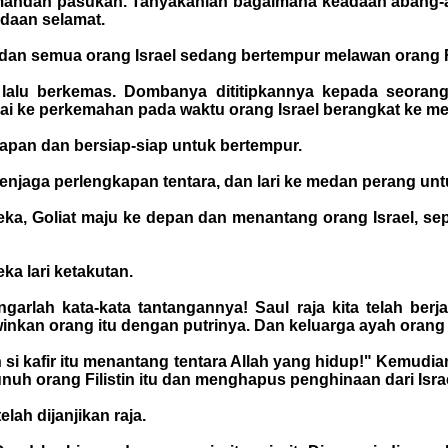
komandan pasukan. Tanyakanlah bagaimana keadaan abang
daan selamat.
dan semua orang Israel sedang bertempur melawan orang Fi
 lalu berkemas. Dombanya dititipkannya kepada seoran
pai ke perkemahan pada waktu orang Israel berangkat ke 
hadapan dan bersiap-siap untuk bertempur.
enjaga perlengkapan tentara, dan lari ke medan perang u
reka, Goliat maju ke depan dan menantang orang Israel, s
ka lari ketakutan.
garlah kata-kata tantangannya! Saul raja kita telah be
inkan orang itu dengan putrinya. Dan keluarga ayah orang 
n si kafir itu menantang tentara Allah yang hidup!" Kemudi
uh orang Filistin itu dan menghapus penghinaan dari Isra
ah dijanjikan raja.