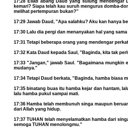
17:28 Eliab abang Daud yang sulung mendengar Da
kemari? Siapa telah kau suruh mengurus domba-domb
melihat pertempuran bukan?"
17:29 Jawab Daud, "Apa salahku? Aku kan hanya be
17:30 Lalu dia pergi dan menanyakan hal yang sama k
17:31 Tetapi beberapa orang yang mendengar perka
17:32 Kata Daud kepada Saul, "Baginda, kita tak perl
17:33 "Jangan," jawab Saul. "Bagaimana mungkin 
mudanya."
17:34 Tetapi Daud berkata, "Baginda, hamba bias
17:35 binatang buas itu hamba kejar dan hantam, l
lalu hamba pukul sampai mati.
17:36 Hamba telah membunuh singa maupun beruang, da
dari Allah yang hidup.
17:37 TUHAN telah menyelamatkan hamba dari singa d
semoga TUHAN menolongmu."