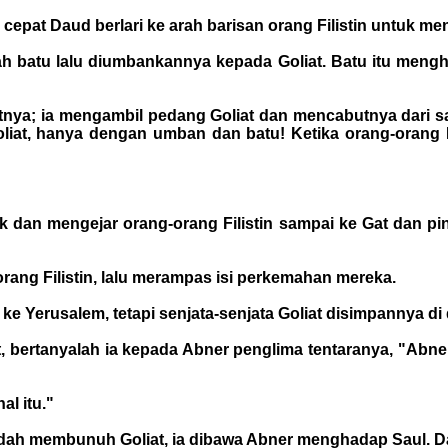
cepat Daud berlari ke arah barisan orang Filistin untuk me
batu lalu diumbankannya kepada Goliat. Batu itu mengh
katnya; ia mengambil pedang Goliat dan mencabutnya dari sa
t, hanya dengan umban dan batu! Ketika orang-orang Fi
 dan mengejar orang-orang Filistin sampai ke Gat dan pin
 orang Filistin, lalu merampas isi perkemahan mereka.
e Yerusalem, tetapi senjata-senjata Goliat disimpannya di
t, bertanyalah ia kepada Abner penglima tentaranya, "Abne
al itu."
dah membunuh Goliat, ia dibawa Abner menghadap Saul. Dau