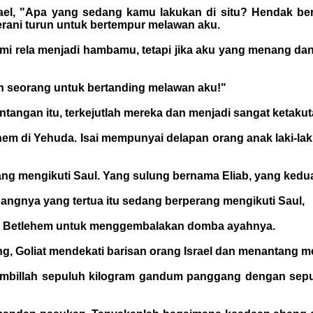
Israel, "Apa yang sedang kamu lakukan di situ? Hendak b
erani turun untuk bertempur melawan aku.
 kami rela menjadi hambamu, tetapi jika aku yang menan
hlah seorang untuk bertanding melawan aku!"
tangan itu, terkejutlah mereka dan menjadi sangat ketakut
ehem di Yehuda. Isai mempunyai delapan orang anak laki-la
erang mengikuti Saul. Yang sulung bernama Eliab, yang ked
angnya yang tertua itu sedang berperang mengikuti Saul,
ke Betlehem untuk menggembalakan domba ayahnya.
ng, Goliat mendekati barisan orang Israel dan menantang m
"Ambillah sepuluh kilogram gandum panggang dengan sepu