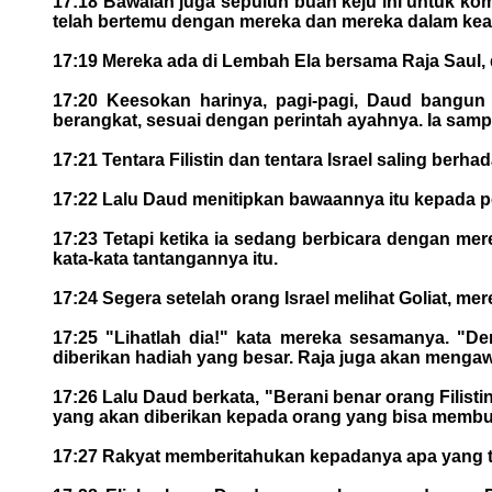
17:18 Bawalah juga sepuluh buah keju ini untuk 
telah bertemu dengan mereka dan mereka dalam kea
17:19 Mereka ada di Lembah Ela bersama Raja Saul, 
17:20 Keesokan harinya, pagi-pagi, Daud bangun
berangkat, sesuai dengan perintah ayahnya. Ia sam
17:21 Tentara Filistin dan tentara Israel saling ber
17:22 Lalu Daud menitipkan bawaannya itu kepada p
17:23 Tetapi ketika ia sedang berbicara dengan me
kata-kata tantangannya itu.
17:24 Segera setelah orang Israel melihat Goliat, mere
17:25 "Lihatlah dia!" kata mereka sesamanya. "Den
diberikan hadiah yang besar. Raja juga akan mengaw
17:26 Lalu Daud berkata, "Berani benar orang Filisti
yang akan diberikan kepada orang yang bisa membun
17:27 Rakyat memberitahukan kepadanya apa yang tel