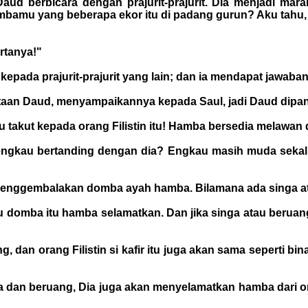
ud berbicara dengan prajurit-prajurit. Dia menjadi ma
amu yang beberapa ekor itu di padang gurun? Aku tahu, 
rtanya!"
epada prajurit-prajurit yang lain; dan ia mendapat jawaban
taan Daud, menyampaikannya kepada Saul, jadi Daud dip
u takut kepada orang Filistin itu! Hamba bersedia melawan 
engkau bertanding dengan dia? Engkau masih muda sekali
a menggembalakan domba ayah hamba. Bilamana ada singa 
alu domba itu hamba selamatkan. Dan jika singa atau beru
n orang Filistin si kafir itu juga akan sama seperti bina
an beruang, Dia juga akan menyelamatkan hamba dari orang