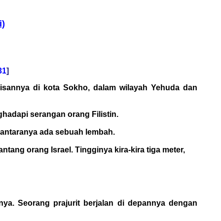
i)
31
]
risannya di kota Sokho, dalam wilayah Yehuda dan
hadapi serangan orang Filistin.
 di antaranya ada sebuah lembah.
tang orang Israel. Tingginya kira-kira tiga meter,
nya. Seorang prajurit berjalan di depannya dengan