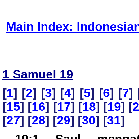
Main Index: Indonesia
1 Samuel 19
[
1
] [
2
] [
3
] [
4
] [
5
] [
6
] [
7
] 
[
15
] [
16
] [
17
] [
18
] [
19
] [
[
27
] [
28
] [
29
] [
30
] [
31
]
19:1 Saul menga