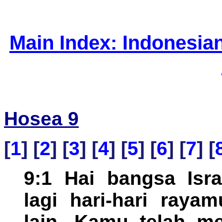
Main Index: Indonesia
Hosea 9
[
1
] [
2
] [
3
] [
4
] [
5
] [
6
] [
7
] [
9:1 Hai bangsa Isra
lagi hari-hari raya
lain. Kamu telah m