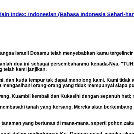
ain Index: Indonesian (Bahasa Indonesia Sehari-har
angsa Israel! Dosamu telah menyebabkan kamu tergelincir 
anlah doa ini sebagai persembahanmu kepada-Nya, "TUHA
 telah kami janjikan.
mi, dan kuda tempur tak dapat menolong kami. Kami tidak 
u mengasihani orang-orang yang tidak mempunyai siapa p
ng, Kuambil kembali dan Kukasihi dengan sepenuh hati; m
ang membasahi tanah yang kersang. Mereka akan berkembang
ti tanaman yang bertunas di mana-mana, seperti pohon zai
inggal dalam perlindungan-Ku. Dengan pesat mereka ak