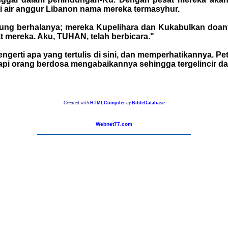
ti air anggur Libanon nama mereka termasyhur.
tung berhalanya; mereka Kupelihara dan Kukabulkan doan
 mereka. Aku, TUHAN, telah berbicara."
gerti apa yang tertulis di sini, dan memperhatikannya. P
tapi orang berdosa mengabaikannya sehingga tergelincir da
Created with
HTMLCompiler
by
BibleDatabase
Webnet77.com