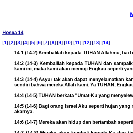
M
Hosea 14
[
1
] [
2
] [
3
] [
4
] [
5
] [
6
] [
7
] [
8
] [
9
] [
10
] [
11
] [
12
] [
13
] [
14
]
14:1 (14-2) Kembalilah kepada TUHAN Allahmu, hai b
14:2 (14-3) Kembalilah kepada TUHAN dan sampaik
kami ini, maka kami akan memuji Engkau seperti yang
14:3 (14-4) Asyur tak akan dapat menyelamatkan ka
sendiri bahwa mereka Allah kami. Ya TUHAN, Engka
14:4 (14-5) TUHAN berkata "Umat-Ku yang menyelewe
14:5 (14-6) Bagi orang Israel Aku seperti hujan y
akarnya.
14:6 (14-7) Mereka akan hidup dan bertambah seper
14:7 (14-8) Mereka akan kembali kepada-Ku dan t