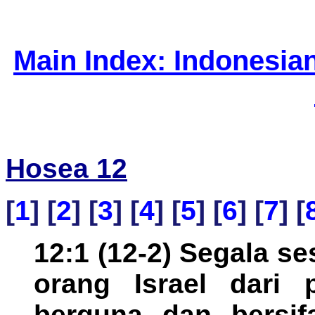
Main Index: Indonesia
Hosea 12
[
1
] [
2
] [
3
] [
4
] [
5
] [
6
] [
7
] [
12:1 (12-2) Segala s
orang Israel dari
berguna dan bersif