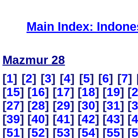
Main Index: Indon
Mazmur 28
[
1
] [
2
] [
3
] [
4
] [
5
] [
6
] [
7
] 
[
15
] [
16
] [
17
] [
18
] [
19
] [
[
27
] [
28
] [
29
] [
30
] [
31
] [
[
39
] [
40
] [
41
] [
42
] [
43
] [
[
51
] [
52
] [
53
] [
54
] [
55
] [