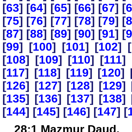
[
63
] [
64
] [
65
] [
66
] [
67
] [
[
75
] [
76
] [
77
] [
78
] [
79
] [
[
87
] [
88
] [
89
] [
90
] [
91
] [
[
99
] [
100
] [
101
] [
102
] [
[
108
] [
109
] [
110
] [
111
] 
[
117
] [
118
] [
119
] [
120
] 
[
126
] [
127
] [
128
] [
129
] 
[
135
] [
136
] [
137
] [
138
] 
[
144
] [
145
] [
146
] [
147
] [
28:1 Mazmur Daud.