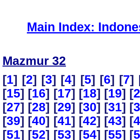
Main Index: Indon
Mazmur 32
[
1
] [
2
] [
3
] [
4
] [
5
] [
6
] [
7
] 
[
15
] [
16
] [
17
] [
18
] [
19
] [
[
27
] [
28
] [
29
] [
30
] [
31
] [
[
39
] [
40
] [
41
] [
42
] [
43
] [
[
51
] [
52
] [
53
] [
54
] [
55
] [