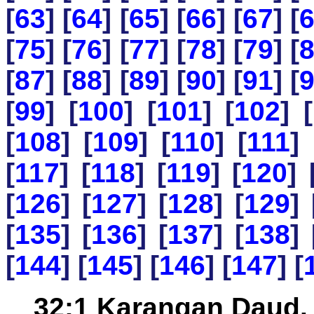
[
63
] [
64
] [
65
] [
66
] [
67
] [
[
75
] [
76
] [
77
] [
78
] [
79
] [
[
87
] [
88
] [
89
] [
90
] [
91
] [
[
99
] [
100
] [
101
] [
102
] [
[
108
] [
109
] [
110
] [
111
] 
[
117
] [
118
] [
119
] [
120
] 
[
126
] [
127
] [
128
] [
129
] 
[
135
] [
136
] [
137
] [
138
] 
[
144
] [
145
] [
146
] [
147
] [
32:1 Karangan Daud.