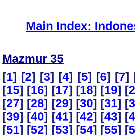
Main Index: Indon
Mazmur 35
[
1
] [
2
] [
3
] [
4
] [
5
] [
6
] [
7
] 
[
15
] [
16
] [
17
] [
18
] [
19
] [
[
27
] [
28
] [
29
] [
30
] [
31
] [
[
39
] [
40
] [
41
] [
42
] [
43
] [
[
51
] [
52
] [
53
] [
54
] [
55
] [