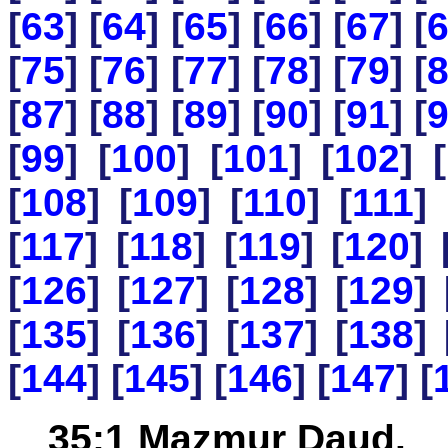
[
63
] [
64
] [
65
] [
66
] [
67
] [
[
75
] [
76
] [
77
] [
78
] [
79
] [
[
87
] [
88
] [
89
] [
90
] [
91
] [
[
99
] [
100
] [
101
] [
102
] [
[
108
] [
109
] [
110
] [
111
] 
[
117
] [
118
] [
119
] [
120
] 
[
126
] [
127
] [
128
] [
129
] 
[
135
] [
136
] [
137
] [
138
] 
[
144
] [
145
] [
146
] [
147
] [
35:1 Mazmur Daud.