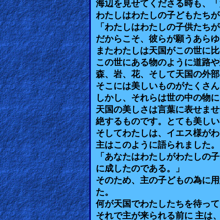
海辺を見せてくださる時も、「
わたしはわたしの子どもたちが
Ask
「わたしはわたしの子供たちが
AI
だからこそ、彼らが願うあらゆ
Bible
またわたしは天国がこの世に比
この世にある物のように道路や
Questions
森、岩、花、そして天国の外部
そこには美しいものがたくさん
Something
しかし、それらは世の中の物に
Funny...
天国の美しさは言葉に表せませ
絶するものです。とても美しい
2nd
そしてわたしは、イエス様がわ
Page,
主はこのように語られました。
Older
「あなたはわたしがわたしの子
Material
に成したのである。」
そのため、主の子どもの為に用
た。
×
何が天国でわたしたちを待って
それで主が来られる前に 主は