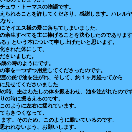
いるのでしょうか。
チュウ・トーマスの物語です。
えられることを許してくださり、感謝します。ハレル
になり、
にそイエス様の愛に落ちてしまいました。
の余生すべてを主に捧げることを決心したのでありま
ある」という本について申し上げたいと思います。
化された体にして、
ださいました。
6歳の時のようにです。
の事を一つずつ用意してくださったのです。
に聖霊の炎で油を注がれ、そして、約１ヶ月経ってから
に見せてくださいました
礼拝の時、主はわたしの体を振るわせ、油を注がれたので
りの時に振るえるのです。
このように左右に揺れています。
てもきつくなって、
します。そのため、このように動いているのです。
思われないよう、お願いします。