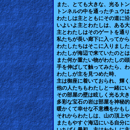
また、とても大きな、光るトン
Revelations
トンネルの中を通ったチュウは
わたしは主とともにその道に沿
いよいよ主とわたしは、ある大
Testimonies
主とわたしはそのゲートを通り
私たちが長い廊下に入ってから
わたしたちはそこに入りました
Evangelism
わたしが海辺で来ていたのとは
また何か重たい物がわたしの頭
手を伸ばして触ってみたら、わ
Documentaries
わたしが主を見つめた時、
主は御座に着いておられ、輝く
他の人たちもわたしと一緒にい
Islam
その部屋の壁は眩しく光る大き
多彩な宝石の岩は部屋を神秘的
暖かくて幸せな不意機をかもし
それからわたしは、山の頂上や
Other
またもやすぐ海辺にいる自分に