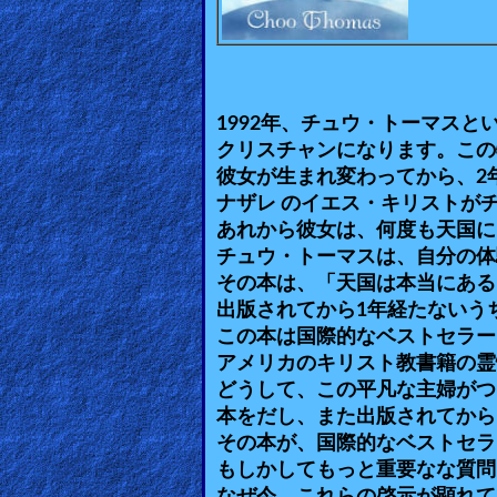
🎞
Bible
Movies
1992年、チュウ・トーマスと
🎞
クリスチャンになります。この
Gospel
彼女が生まれ変わってから、2
ナザレ のイエス・キリストが
Videos
あれから彼女は、何度も天国に
チュウ・トーマスは、自分の体
🎞
その本は、「天国は本当にある」
Godly
出版されてから1年経たないう
この本は国際的なベストセラー
Movies
アメリカのキリスト教書籍の霊
どうして、この平凡な主婦がつ
🎞
本をだし、また出版されてから
CBN
その本が、国際的なベストセラ
もしかしてもっと重要なな質問
Videos