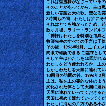
これは聖霊様がなさっているの
Heaven
そのことがあってから、主は私
新しい言葉と天の歌、聖なる笑
3時間もの間、わたしは油にそ
Hell
それはとても強かったため、起
数ヶ月後、ラリー・ランドルフ
「神様はわたしを特別な道具と
Prayer
牧師先生のすべての予言は千倍
その後、1996年1月、主イエス
肉眼で確認できる ご臨在とし
そして主はわたしを10回訪れ
Bible/Study
わたしをどう使われるか、主の
しかしわたしを天国に連れてい
10回目の訪問の後、1996年2月
Jesus
主は、私を主の霊的な体のよう
変化された体として天国に連れ
天国に連れていってくださるた
Warfare
天国に初めて連れていってくだ
わたしに海辺の片方のある小さ