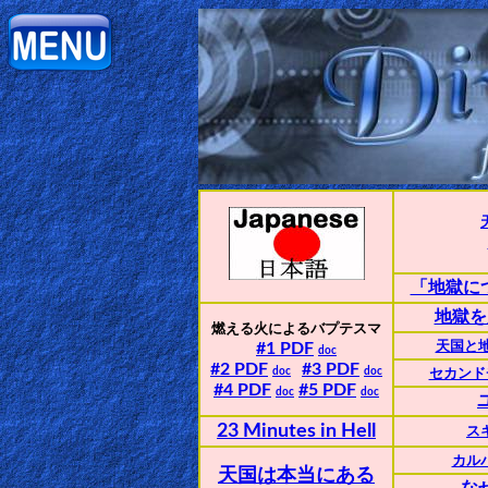
Home:
Mobile
Home: Original Style
ðŸ”
Search
「地獄に
地獄を
Site
燃える火によるバプテスマ
#1 PDF
天国と
doc
#2 PDF
#3 PDF
🎞
doc
doc
セカンドチ
#4 PDF
#5
PDF
doc
doc
Christian
23 Minutes in Hell
ス
Netflix
カル
天国は本当にある