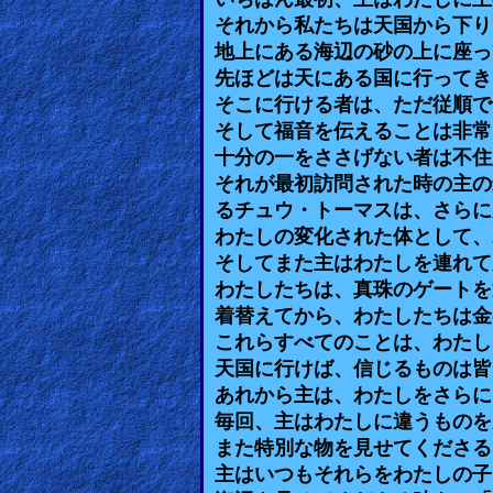
いちばん最初、主はわたしに主
それから私たちは天国から下り
Other
地上にある海辺の砂の上に座っ
Languages
先ほどは天にある国に行ってき
そこに行ける者は、ただ従順で
そして福音を伝えることは非常
Contact/Feedback/Donate
十分の一をささげない者は不住
それが最初訪問された時の主の
るチュウ・トーマスは、さらに
Follow
わたしの変化された体として、
us
そしてまた主はわたしを連れて
Social
わたしたちは、真珠のゲートを
Media
着替えてから、わたしたちは金
これらすべてのことは、わたし
天国に行けば、信じるものは皆
PDF
あれから主は、わたしをさらに
Books
毎回、主はわたしに違うものを
また特別な物を見せてくださる
Random
主はいつもそれらをわたしの子
Video