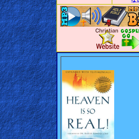
な
🎞
Jewish
Stories
🎞
X-
Witch
🎞
X-
Muslim
MP3
Bible