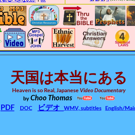
ぜ祈るべきなのか
？
doc
天国は本当にある
Heaven is so Real, Japanese
Video Documentary
Choo Thomas
by
PDF
ビデオ
DOC
WMV, subtitles
English/Mai