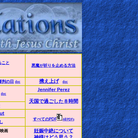
ること
悪魔が祈りを止める方法
携え上げ
審判の日
doc
doc
Jennifer Perez
doc
天国で過ごした８時間
ジ
ut
すべてのPDF
All PDFs
し
妊娠中絶について
映画
神様はどう思う？