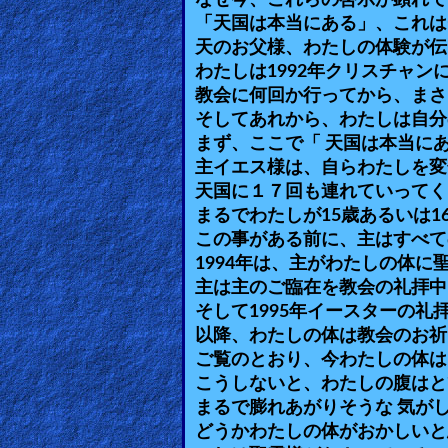
なぜ今、これらの啓示が顕れて
「天国は本当にある」、これは
🎞
天のお父様、わたしの体験が伝
Kids
わたしは1992年クリスチャン
Videos
教会に何回か行ってから、まさ
そしてあれから、わたしは自分
まず、ここで「 天国は本当に
🎞
主イエス様は、自らわたしを変
Worship
天国に１７回も連れていってく
Music
まるでわたしが15歳あるいは1
この事がある前に、主はすべて
1994年は、主がわたしの体
🎞
主は主のご臨在を教会の礼拝中
Vids
そして1995年イースターの
for
以降、わたしの体は教会のお祈
ご覧のとおり、今わたしの体は
New
こうしないと、わたしの腹はと
Believers
まるで膨れあがりそうな 気が
どうかわたしの体がおかしいと