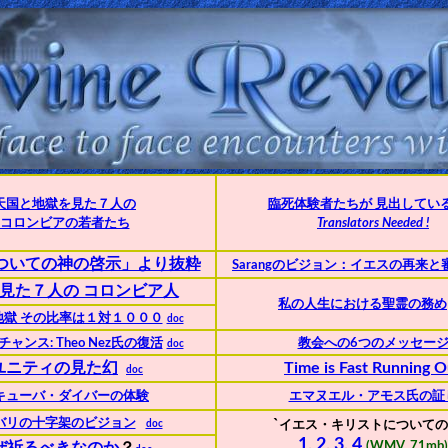
天国と地獄を見た７人の
臨死体験者たちが 見出してい
コロンビアの若者たち
Translators Needed !
ついての神の啓示」より抜粋
Sarangのビジョン：イエスの再来と
見た７人の コロンビア人
私の人生における聖霊の務め
地獄 その比率は１対１０００
doc
ャンス: Theo Nez氏の復活
教会への6つのメッセー
doc
ユニティの見た幻
Time is Fast Running O
doc
キューバ・ダイバーの体験
エマヌエル・アモス氏の証
`
バリの十字架のビジョン
doc
イエス・キリストについての
1
,
2
,
3
,
4
(WMV, 71mb)