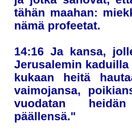
tähän maahan: miekk
nämä profeetat.
14:16 Ja kansa, jol
Jerusalemin kaduilla
kukaan heitä hauta
vaimojansa, poikian
vuodatan heidä
päällensä."