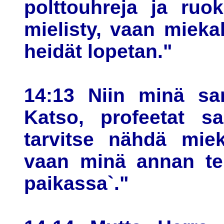
polttouhreja ja ruo
mielisty, vaan miekal
heidät lopetan."
14:13 Niin minä san
Katso, profeetat sa
tarvitse nähdä miek
vaan minä annan tei
paikassa`."