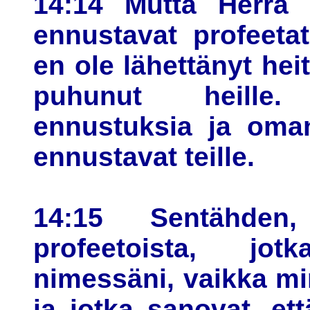
14:14 Mutta Herra s
ennustavat profeeta
en ole lähettänyt hei
puhunut heille.
ennustuksia ja oma
ennustavat teille.
14:15 Sentähde
profeetoista, jo
nimessäni, vaikka min
ja jotka sanovat, et