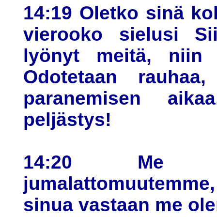
14:19 Oletko sinä k
vierooko sielusi Si
lyönyt meitä, niin
Odotetaan rauhaa,
paranemisen aika
peljästys!
14:20 Me tu
jumalattomuutemme, 
sinua vastaan me ole