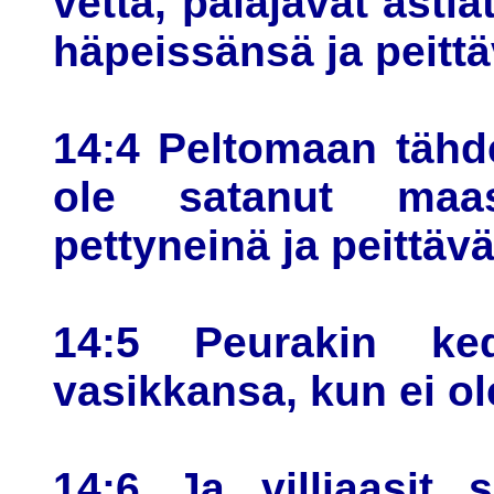
vettä, palajavat astia
häpeissänsä ja peitt
14:4 Peltomaan tähd
ole satanut maas
pettyneinä ja peittäv
14:5 Peurakin ked
vasikkansa, kun ei ol
14:6 Ja villiaasit s