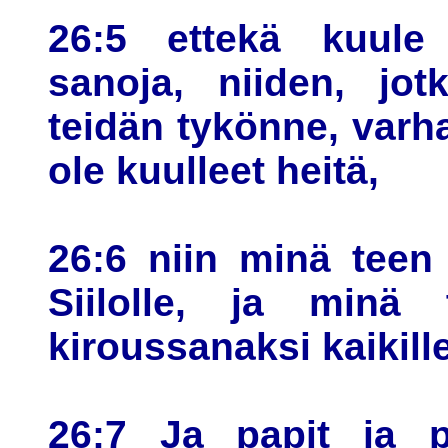
26:5 ettekä kuule p
sanoja, niiden, jot
teidän tykönne, varha
ole kuulleet heitä,
26:6 niin minä teen 
Siilolle, ja minä
kiroussanaksi kaikill
26:7 Ja papit ja p