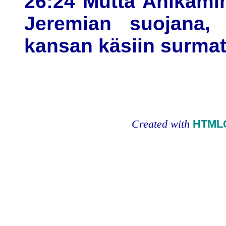
26:24 Mutta Ahikamin
Jeremian suojana, n
kansan käsiin surmat
Created with
HTMLC