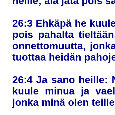
heille; älä jätä pois 
26:3 Ehkäpä he kuule
pois pahalta tieltää
onnettomuutta, jonka
tuottaa heidän pahoj
26:4 Ja sano heille: 
kuule minua ja vael
jonka minä olen teille