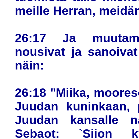
meille Herran, meid
26:17 Ja muutam
nousivat ja sanoivat
näin:
26:18 "Miika, moorese
Juudan kuninkaan, p
Juudan kansalle n
Sebaot: `Siion k