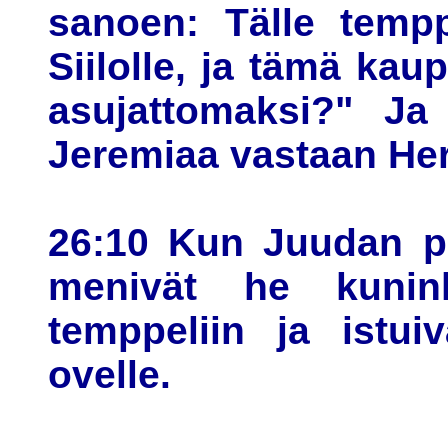
sanoen: Tälle tempp
Siilolle, ja tämä kau
asujattomaksi?" Ja
Jeremiaa vastaan Her
26:10 Kun Juudan pä
menivät he kunink
temppeliin ja istui
ovelle.