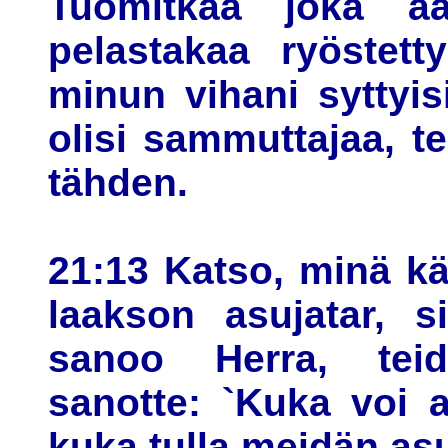
Tuomitkaa joka a
pelastakaa ryöstett
minun vihani syttyisi
olisi sammuttajaa, 
tähden.
21:13 Katso, minä k
laakson asujatar, s
sanoo Herra, tei
sanotte: `Kuka voi 
kuka tulla meidän a