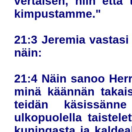
vertaisen, niin ett
kimpustamme."
21:3 Jeremia vastasi 
näin:
21:4 Näin sanoo Herr
minä käännän takais
teidän käsissänn
ulkopuolella taistelet
kuningasta ja kaldea