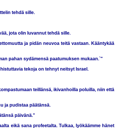
elin tehdä sille.
ä, jota olin luvannut tehdä sille.
nettomuutta ja pidän neuvoa teitä vastaan. Kääntykää
n oman pahan sydämensä paatumuksen mukaan.`"
tuttavia tekoja on tehnyt neitsyt Israel.
mpastumaan teillänsä, ikivanhoilla poluilla, niin että
uu ja pudistaa päätänsä.
hätänsä päivänä."
saalta eikä sana profeetalta. Tulkaa, lyökäämme hänet