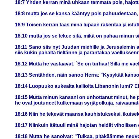
18:7 Yhden kerran minä uhkaan temmata pois, hajotta
18:8 mutta jos se kansa kääntyy pois pahuudestaan, jos
18:9 Toisen kerran taas minä lupaan rakentaa ja istu
18:10 mutta jos se tekee sitä, mikä on pahaa minun sil
18:11 Sano siis nyt Juudan miehille ja Jerusalemin 
siis kukin pahalta tieltänne ja parantakaa vaelluksen
18:12 Mutta he vastaavat: `Se on turhaa! Sillä m
18:13 Sentähden, näin sanoo Herra: "Kysykää kansoje
18:14 Luopuuko aukealta kalliolta Libanonin lumi? E
18:15 Mutta minun kansani on unhottanut minut, he pol
he ovat joutuneet kulkemaan syrjäpolkuja, raivaamato
18:16 Niin he tekevät maansa kauhistukseksi, ikuiseks
18:17 Niinkuin itätuuli minä hajotan heidät vihollise
18:18 Mutta he sanoivat: "Tulkaa, pitäkäämme neuvoa 