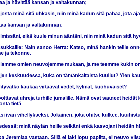
a ja hävittää kansan ja valtakunnan;
ta minä sitä uhkasin, niin minä kadun sitä pahaa, jota ajatt
ttaa kansan ja valtakunnan;
missäni, eikä kuule minun ääntäni, niin minä kadun sitä hyvä
asukkaille: Näin sanoo Herra: Katso, minä hankin teille on
ne ja tekonne.
e vaellamme omien neuvojemme mukaan, ja me teemme kuki
n keskuudessa, kuka on tämänkaltaista kuullut? Ylen kauhis
htyvätkö kaukaa virtaavat vedet, kylmät, kuohuvaiset?
ttavat uhreja turhille jumalille. Nämä ovat saaneet heidät ko
nta tietä.
i ivan vihellykseksi. Jokainen, joka ohitse kulkee, kauhist
n edessä; minä näytän heille selkäni enkä kasvojani heidän 
Jeremiaa vastaan. Sillä ei laki lopu papilta, ei neuvo vii