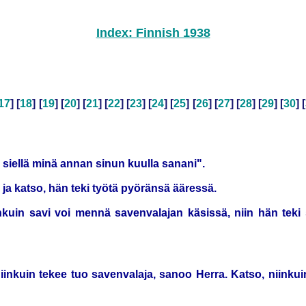
Index: Finnish 1938
17
] [
18
] [
19
] [
20
] [
21
] [
22
] [
23
] [
24
] [
25
] [
26
] [
27
] [
28
] [
29
] [
30
] [
siellä minä annan sinun kuulla sanani".
ja katso, hän teki työtä pyöränsä ääressä.
niinkuin savi voi mennä savenvalajan käsissä, niin hän teki 
 niinkuin tekee tuo savenvalaja, sanoo Herra. Katso, niinku