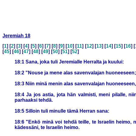
Jeremiah 18
[
1
] [
2
] [
3
] [
4
] [
5
] [
6
] [
7
] [
8
] [
9
] [
10
] [
11
] [
12
] [
13
] [
14
] [
15
] [
16
] [
[
45
] [
46
] [
47
] [
48
] [
49
] [
50
] [
51
] [
52
]
18:1 Sana, joka tuli Jeremialle Herralta ja kuului:
18:2 "Nouse ja mene alas savenvalajan huoneeseen; 
18:3 Niin minä menin alas savenvalajan huoneeseen, 
18:4 Ja jos astia, jota hän valmisti, meni pilalle, 
parhaaksi tehdä.
18:5 Silloin tuli minulle tämä Herran sana:
18:6 "Enkö minä voi tehdä teille, te Israelin heimo,
kädessäni, te Israelin heimo.