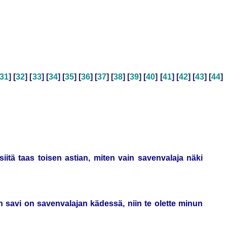
31
] [
32
] [
33
] [
34
] [
35
] [
36
] [
37
] [
38
] [
39
] [
40
] [
41
] [
42
] [
43
] [
44
]
siitä taas toisen astian, miten vain savenvalaja näki
in savi on savenvalajan kädessä, niin te olette minun