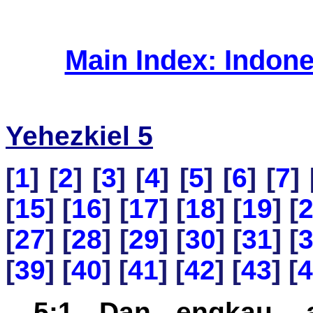
Main Index: Indon
Yehezkiel 5
[
1
] [
2
] [
3
] [
4
] [
5
] [
6
] [
7
] 
[
15
] [
16
] [
17
] [
18
] [
19
] [
[
27
] [
28
] [
29
] [
30
] [
31
] [
[
39
] [
40
] [
41
] [
42
] [
43
] [
4
5:1 Dan engkau, a