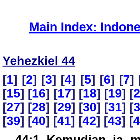
Main Index: Indon
Yehezkiel 44
[
1
] [
2
] [
3
] [
4
] [
5
] [
6
] [
7
] 
[
15
] [
16
] [
17
] [
18
] [
19
] [
[
27
] [
28
] [
29
] [
30
] [
31
] [
[
39
] [
40
] [
41
] [
42
] [
43
] [
4
44:1 Kemudian ia 