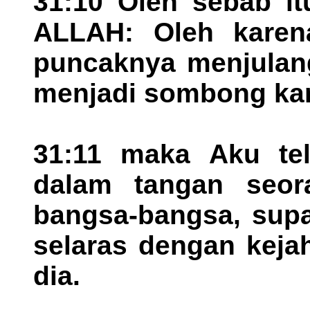
31:10 Oleh sebab it
ALLAH: Oleh karen
puncaknya menjulang
menjadi sombong kar
31:11 maka Aku te
dalam tangan seor
bangsa-bangsa, sup
selaras dengan keja
dia.