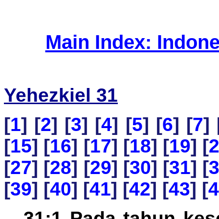
Main Index: Indon
Yehezkiel 31
[
1
] [
2
] [
3
] [
4
] [
5
] [
6
] [
7
] 
[
15
] [
16
] [
17
] [
18
] [
19
] [
[
27
] [
28
] [
29
] [
30
] [
31
] [
[
39
] [
40
] [
41
] [
42
] [
43
] [
4
31:1 Pada tahun kes