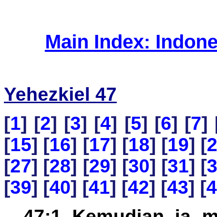
Main Index: Indon
Yehezkiel 47
[
1
] [
2
] [
3
] [
4
] [
5
] [
6
] [
7
] 
[
15
] [
16
] [
17
] [
18
] [
19
] [
[
27
] [
28
] [
29
] [
30
] [
31
] [
[
39
] [
40
] [
41
] [
42
] [
43
] [
4
47:1 Kemudian ia 