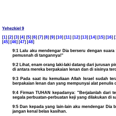
Yehezkiel 9
[
1
] [
2
] [
3
] [
4
] [
5
] [
6
] [
7
] [
8
] [
9
] [
10
] [
11
] [
12
] [
13
] [
14
] [
15
] [
16
] [
[
45
] [
46
] [
47
] [
48
]
9:1 Lalu aku mendengar Dia berseru dengan suara y
pemusnah di tangannya!"
9:2 Lihat, enam orang laki-laki datang dari jurusa
di antara mereka berpakaian lenan dan di sisinya te
9:3 Pada saat itu kemuliaan Allah Israel sudah t
berpakaian lenan dan yang mempunyai alat penulis di
9:4 Firman TUHAN kepadanya: "Berjalanlah dari te
segala perbuatan-perbuatan keji yang dilakukan di s
9:5 Dan kepada yang lain-lain aku mendengar Dia be
jangan kenal belas kasihan.