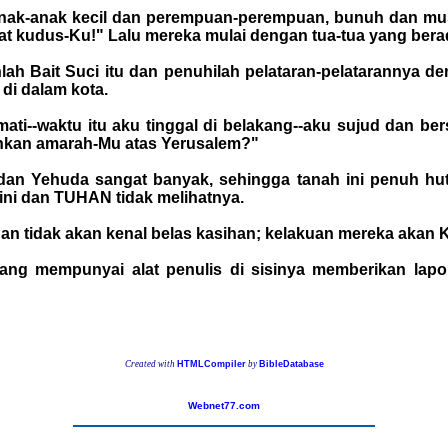
, anak-anak kecil dan perempuan-perempuan, bunuh dan m
pat kudus-Ku!" Lalu mereka mulai dengan tua-tua yang bera
ah Bait Suci itu dan penuhilah pelataran-pelatarannya d
di dalam kota.
ti--waktu itu aku tinggal di belakang--aku sujud dan b
ahkan amarah-Mu atas Yerusalem?"
an Yehuda sangat banyak, sehingga tanah ini penuh hut
ni dan TUHAN tidak melihatnya.
dan tidak akan kenal belas kasihan; kelakuan mereka akan 
yang mempunyai alat penulis di sisinya memberikan lap
Created with
HTMLCompiler
by
BibleDatabase
Webnet77.com