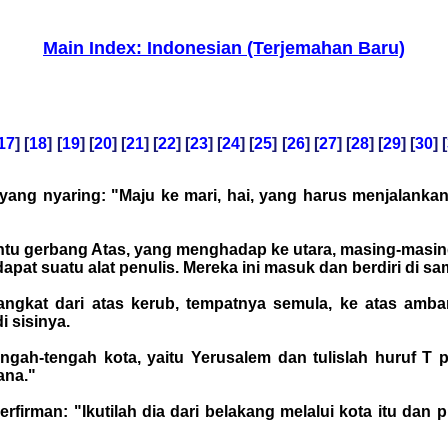
Main Index: Indonesian (Terjemahan Baru)
17
] [
18
] [
19
] [
20
] [
21
] [
22
] [
23
] [
24
] [
25
] [
26
] [
27
] [
28
] [
29
] [
30
] [
ang nyaring: "Maju ke mari, hai, yang harus menjalanka
n pintu gerbang Atas, yang menghadap ke utara, masing-masi
rdapat suatu alat penulis. Mereka ini masuk dan berdiri di
erangkat dari atas kerub, tempatnya semula, ke atas am
 sisinya.
ngah-tengah kota, yaitu Yerusalem dan tulislah huruf T
ana."
rfirman: "Ikutilah dia dari belakang melalui kota itu da