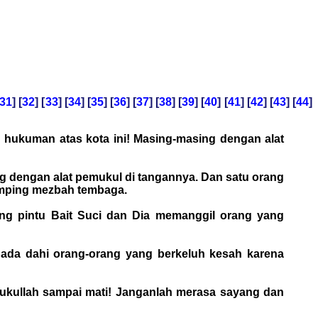
31
] [
32
] [
33
] [
34
] [
35
] [
36
] [
37
] [
38
] [
39
] [
40
] [
41
] [
42
] [
43
] [
44
]
n hukuman atas kota ini! Masing-masing dengan alat
ng dengan alat pemukul di tangannya. Dan satu orang
 samping mezbah tembaga.
bang pintu Bait Suci dan Dia memanggil orang yang
 pada dahi orang-orang yang berkeluh kesah karena
n pukullah sampai mati! Janganlah merasa sayang dan