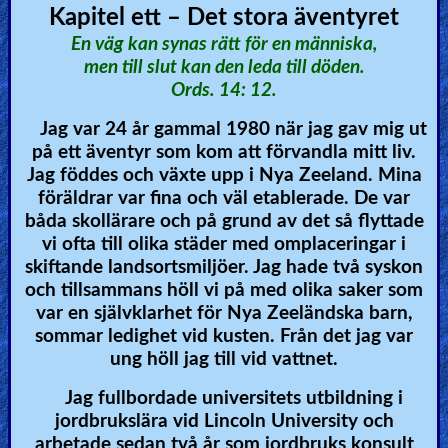
Kapitel ett – Det stora äventyret
Revelations
En väg kan synas rätt för en människa,
men till slut kan den leda till döden.
Ords. 14: 12.
Testimonies
Jag var 24 år gammal 1980 när jag gav mig ut
på ett äventyr som kom att förvandla mitt liv.
Jag föddes och växte upp i Nya Zeeland. Mina
Evangelism
föräldrar var fina och väl etablerade. De var
båda skollärare och på grund av det så flyttade
vi ofta till olika städer med omplaceringar i
Documentaries
skiftande landsortsmiljöer. Jag hade två syskon
och tillsammans höll vi på med olika saker som
var en självklarhet för Nya Zeeländska barn,
Islam
sommar ledighet vid kusten. Från det jag var
ung höll jag till vid vattnet.
Jag fullbordade universitets utbildning i
Other
jordbrukslära vid Lincoln University och
arbetade sedan två år som jordbruks konsult