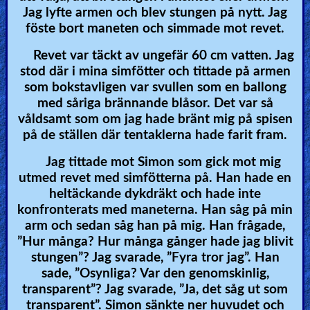
Jag lyfte armen och blev stungen på nytt. Jag
föste bort maneten och simmade mot revet.
Revet var täckt av ungefär 60 cm vatten. Jag
stod där i mina simfötter och tittade på armen
som bokstavligen var svullen som en ballong
med såriga brännande blåsor. Det var så
våldsamt som om jag hade bränt mig på spisen
på de ställen där tentaklerna hade farit fram.
Jag tittade mot Simon som gick mot mig
utmed revet med simfötterna på. Han hade en
heltäckande dykdräkt och hade inte
konfronterats med maneterna. Han såg på min
arm och sedan såg han på mig. Han frågade,
”Hur många? Hur många gånger hade jag blivit
stungen”? Jag svarade, ”Fyra tror jag”. Han
sade, ”Osynliga? Var den genomskinlig,
transparent”? Jag svarade, ”Ja, det såg ut som
transparent”. Simon sänkte ner huvudet och