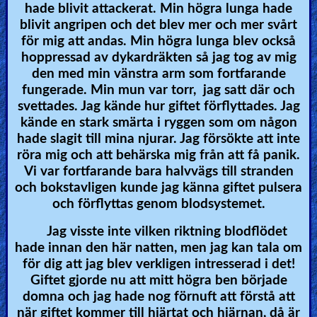
hade blivit attackerat. Min högra lunga hade
blivit angripen och det blev mer och mer svårt
för mig att andas. Min högra lunga blev också
hoppressad av dykardräkten så jag tog av mig
den med min vänstra arm som fortfarande
fungerade. Min mun var torr, jag satt där och
svettades. Jag kände hur giftet förflyttades. Jag
kände en stark smärta i ryggen som om någon
hade slagit till mina njurar. Jag försökte att inte
röra mig och att behärska mig från att få panik.
Vi var fortfarande bara halvvägs till stranden
och bokstavligen kunde jag känna giftet pulsera
och förflyttas genom blodsystemet.
Jag visste inte vilken riktning blodflödet
hade innan den här natten, men jag kan tala om
för dig att jag blev verkligen intresserad i det!
Giftet gjorde nu att mitt högra ben började
domna och jag hade nog förnuft att förstå att
när giftet kommer till hjärtat och hjärnan, då är