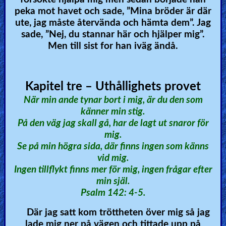
peka mot havet och sade, ”Mina bröder är där
ute, jag måste återvända och hämta dem”. Jag
sade, ”Nej, du stannar här och hjälper mig”.
Men till sist for han iväg ändå.
Kapitel tre – Uthållighets provet
När min ande tynar bort i mig, är du den som
känner min stig.
På den väg jag skall gå, har de lagt ut snaror för
mig.
Se på min högra sida, där finns ingen som känns
vid mig.
Ingen tillflykt finns mer för mig, ingen frågar efter
min själ.
Psalm 142: 4-5.
Där jag satt kom tröttheten över mig så jag
lade mig ner på vägen och tittade upp på