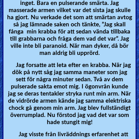
inget. Bara en pulserande smärta. Jag
masserade armen vilket var det sista jag skulle
ha gjort. Nu verkade det som att smärtan avtog
så jag lämnade saken och tänkte, ”Jag skall
fånga min krabba för att sedan vända tillbaka
till grabbarna och fråga dem vad det var”. Jag
ville inte bli paranoid. När man dyker, då bör
man aldrig bli upprörd.
Jag forsatte att leta efter en krabba. När jag
dök på nytt såg jag samma maneter som jag
sett för några minuter sedan. Två av dem
pulserade sakta emot mig. I ögonvrån kunde
jag se deras tentakler stryka runt min arm. När
de vidrörde armen kände jag samma elektriska
chock gå genom min arm. Jag blev fullständigt
överrumplad. Nu förstod jag vad det var som
hade stungit mig!
Jag visste från livräddnings erfarenhet att