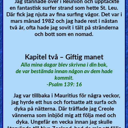
Jag stannade över i Reunion och upptäckte
en fantastisk surfer strand som hette St. Leu.
Där fick jag njuta av fina surfing vågor. Det var i
mars månad 1982 och jag hade rest i nästan
två år, ofta hade jag sovit i tält på stränderna
och bott som en nomad.
Kapitel två – Giftig manet
Alla mina dagar blev skrivna i din bok,
de var bestämda innan någon av dem hade
kommit.
-Psalm 139: 16
Jag var tillbaka i Mauritius för några veckor,
jag hyrde ett hus och fortsatte att surfa och
dyka på nätterna. Där träffade jag Creole
vännerna som inbjöd mig att följa med och
dyka. Ungefär en vecka innan jag skulle