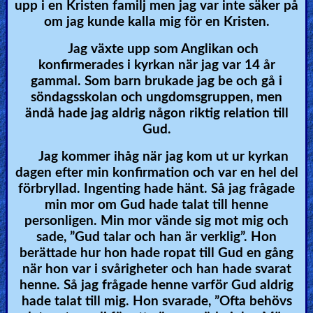
upp i en Kristen familj men jag var inte säker på
om jag kunde kalla mig för en Kristen.
Jag växte upp som Anglikan och
konfirmerades i kyrkan när jag var 14 år
gammal. Som barn brukade jag be och gå i
söndagsskolan och ungdomsgruppen, men
ändå hade jag aldrig någon riktig relation till
Gud.
Jag kommer ihåg när jag kom ut ur kyrkan
dagen efter min konfirmation och var en hel del
förbryllad. Ingenting hade hänt. Så jag frågade
min mor om Gud hade talat till henne
personligen. Min mor vände sig mot mig och
sade, ”Gud talar och han är verklig”. Hon
berättade hur hon hade ropat till Gud en gång
när hon var i svårigheter och han hade svarat
henne. Så jag frågade henne varför Gud aldrig
hade talat till mig. Hon svarade, ”Ofta behövs