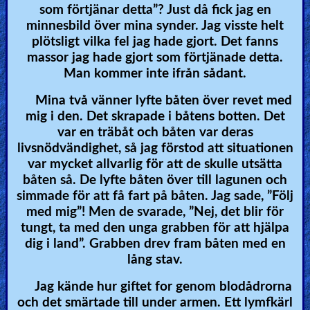
som förtjänar detta”? Just då fick jag en
minnesbild över mina synder. Jag visste helt
plötsligt vilka fel jag hade gjort. Det fanns
massor jag hade gjort som förtjänade detta.
Man kommer inte ifrån sådant.
Mina två vänner lyfte båten över revet med
mig i den. Det skrapade i båtens botten. Det
var en träbåt och båten var deras
livsnödvändighet, så jag förstod att situationen
var mycket allvarlig för att de skulle utsätta
båten så. De lyfte båten över till lagunen och
simmade för att få fart på båten. Jag sade, ”Följ
med mig”! Men de svarade, ”Nej, det blir för
tungt, ta med den unga grabben för att hjälpa
dig i land”. Grabben drev fram båten med en
lång stav.
Jag kände hur giftet for genom blodådrorna
och det smärtade till under armen. Ett lymfkärl