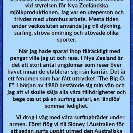
vid styrelsen för Nya Zeeländska
Other
mjölkproduktionen. Jag var en uteperson och
Languages
trivdes med utomhus arbete. Mesta tiden
under veckosluten använde jag till dykning,
surfing, ströva omkring och utövade olika
Contact/Feedback/Donate
sporter.
När jag hade sparat ihop tillräckligt med
pengar ville jag ut och resa. I Nya Zeeland är
Follow
det ett stort antal ungdomar som reser över
us
havet innan de etablerar sig i sin karriär. Det är
Social
ett fenomen som har fått uttrycket ”The Big O.
Media
E”. I början av 1980 bestämde sig min vän och
jag att vi skulle sälja alla våra tillhörigheter och
bege oss ut på en surfing safari, en ’ändlös’
PDF
sommar ledighet.
Books
Vi drog i väg med våra surfingbräder under
Random
armen. Först flög vi till Sidney i Australien för
att sedan surfa uppåt utmed den Australiska
Video