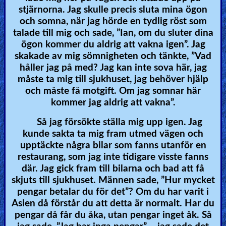
stjärnorna. Jag skulle precis sluta mina ögon
och somna, när jag hörde en tydlig röst som
talade till mig och sade, ”Ian, om du sluter dina
ögon kommer du aldrig att vakna igen”. Jag
skakade av mig sömnigheten och tänkte, ”Vad
håller jag på med? Jag kan inte sova här, jag
måste ta mig till sjukhuset, jag behöver hjälp
och måste få motgift. Om jag somnar här
kommer jag aldrig att vakna”.
Så jag försökte ställa mig upp igen. Jag
kunde sakta ta mig fram utmed vägen och
upptäckte några bilar som fanns utanför en
restaurang, som jag inte tidigare visste fanns
där. Jag gick fram till bilarna och bad att få
skjuts till sjukhuset. Männen sade, ”Hur mycket
pengar betalar du för det”? Om du har varit i
Asien då förstår du att detta är normalt. Har du
pengar då får du åka, utan pengar inget åk. Så