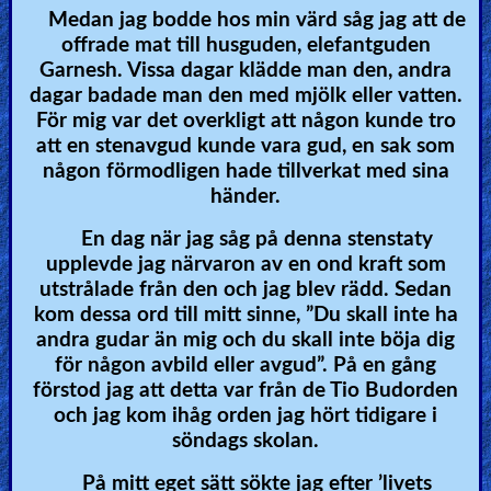
Medan jag bodde hos min värd såg jag att de
offrade mat till husguden, elefantguden
Garnesh. Vissa dagar klädde man den, andra
dagar badade man den med mjölk eller vatten.
För mig var det overkligt att någon kunde tro
att en stenavgud kunde vara gud, en sak som
någon förmodligen hade tillverkat med sina
händer.
En dag när jag såg på denna stenstaty
upplevde jag närvaron av en ond kraft som
utstrålade från den och jag blev rädd. Sedan
kom dessa ord till mitt sinne, ”Du skall inte ha
andra gudar än mig och du skall inte böja dig
för någon avbild eller avgud”. På en gång
förstod jag att detta var från de Tio Budorden
och jag kom ihåg orden jag hört tidigare i
söndags skolan.
På mitt eget sätt sökte jag efter ’livets