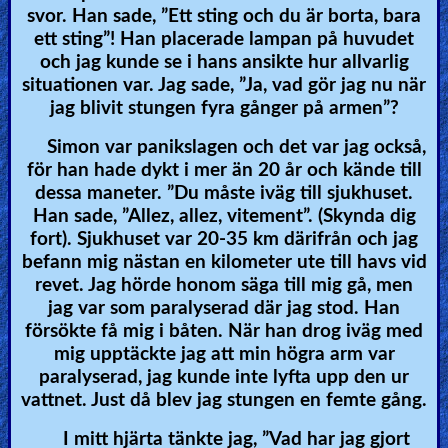
svor. Han sade, ”Ett sting och du är borta, bara
ett sting”! Han placerade lampan på huvudet
och jag kunde se i hans ansikte hur allvarlig
situationen var. Jag sade, ”Ja, vad gör jag nu när
jag blivit stungen fyra gånger på armen”?
Simon var panikslagen och det var jag också,
för han hade dykt i mer än 20 år och kände till
dessa maneter. ”Du måste iväg till sjukhuset.
Han sade, ”Allez, allez, vitement”. (Skynda dig
fort). Sjukhuset var 20-35 km därifrån och jag
befann mig nästan en kilometer ute till havs vid
revet. Jag hörde honom säga till mig gå, men
jag var som paralyserad där jag stod. Han
försökte få mig i båten. När han drog iväg med
mig upptäckte jag att min högra arm var
paralyserad, jag kunde inte lyfta upp den ur
vattnet. Just då blev jag stungen en femte gång.
I mitt hjärta tänkte jag, ”Vad har jag gjort