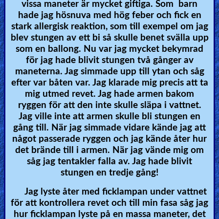
vissa maneter är mycket giftiga. Som barn
hade jag hösnuva med hög feber och fick en
stark allergisk reaktion, som till exempel om jag
blev stungen av ett bi så skulle benet svälla upp
som en ballong. Nu var jag mycket bekymrad
för jag hade blivit stungen två gånger av
maneterna. Jag simmade upp till ytan och såg
efter var båten var. Jag klarade mig precis att ta
mig utmed revet. Jag hade armen bakom
ryggen för att den inte skulle släpa i vattnet.
Jag ville inte att armen skulle bli stungen en
gång till. När jag simmade vidare kände jag att
något passerade ryggen och jag kände åter hur
det brände till i armen. När jag vände mig om
såg jag tentakler falla av. Jag hade blivit
stungen en tredje gång!
Jag lyste åter med ficklampan under vattnet
för att kontrollera revet och till min fasa såg jag
hur ficklampan lyste på en massa maneter, det