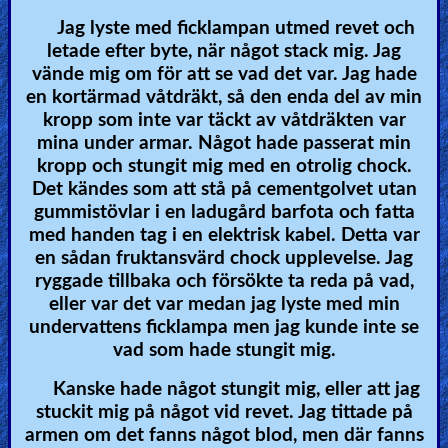
Jag lyste med ficklampan utmed revet och
letade efter byte, när något stack mig. Jag
vände mig om för att se vad det var. Jag hade
en kortärmad våtdräkt, så den enda del av min
kropp som inte var täckt av våtdräkten var
mina under armar. Något hade passerat min
kropp och stungit mig med en otrolig chock.
Det kändes som att stå på cementgolvet utan
gummistövlar i en ladugård barfota och fatta
med handen tag i en elektrisk kabel. Detta var
en sådan fruktansvärd chock upplevelse. Jag
ryggade tillbaka och försökte ta reda på vad,
eller var det var medan jag lyste med min
undervattens ficklampa men jag kunde inte se
vad som hade stungit mig.
Kanske hade något stungit mig, eller att jag
stuckit mig på något vid revet. Jag tittade på
armen om det fanns något blod, men där fanns