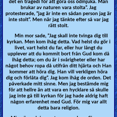
det en tragedi för att göra oss ödmjuka. Män
brukar av naturen vara stolta”. Jag
protesterade, ”jag är inte en sådan person jag är
inte stolt”. Men när jag tänkte efter så var jag
rätt stolt.
Min mor sade, ”Jag skall inte tvinga dig till
kyrkan. Men kom ihåg detta. Vad helst du gör i
livet, vart helst du far, eller hur långt du
upplever att du kommit bort från Gud kom då
ihåg detta; om du är i svårigheter eller har
något behov ropa då utifrån ditt hjärta och Han
kommer att höra dig. Han vill verkligen höra
dig och förlåta dig”. Jag kom ihåg de orden. Det
påverkade mitt sinne. Men jag bestämde mig
för att hellre än att vara en hycklare så skulle
jag inte gå till kyrkan för jag hade aldrig haft
någon erfarenhet med Gud. För mig var allt
detta bara religion.