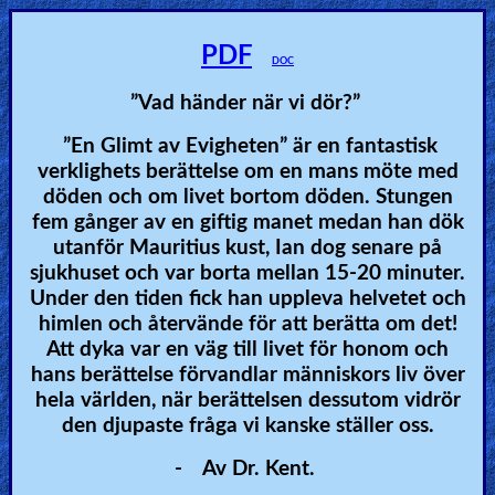
Heaven
PDF
DOC
”Vad händer när vi dör?”
Hell
”En Glimt av Evigheten” är en fantastisk
verklighets berättelse om en mans möte med
Prayer
döden och om livet bortom döden. Stungen
fem gånger av en giftig manet medan han dök
utanför Mauritius kust, Ian dog senare på
sjukhuset och var borta mellan 15-20 minuter.
Bible/Study
Under den tiden fick han uppleva helvetet och
himlen och återvände för att berätta om det!
Att dyka var en väg till livet för honom och
Jesus
hans berättelse förvandlar människors liv över
hela världen, när berättelsen dessutom vidrör
den djupaste fråga vi kanske ställer oss.
Warfare
-
Av Dr. Kent.