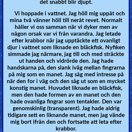
det snabbt blir djupt.
Vi hoppade i vattnet. Jag höll mig uppåt och
mina två vänner höll till neråt revet. Normalt
håller vi oss samman när vi dyker men av
någon orsak var vi från varandra. Jag letade
efter krabbor när jag upptäckte ett ovanligt
djur i vattnet som liknade en bläckfisk. Nyfiken
simmade jag närmare, jag till och med sträckte
ut handen och vidrörde den. Jag hade
handskarna på, den slank iväg mellan fingrarna
på mig som en manet. Jag såg med intresse på
när den for i väg och den såg ut som en mycket
konstig manet. Huvudet liknade en bläckfisk,
men den hade formen av en manet och den
hade ovanliga fingrar som tentakler. Den var
genomskinlig (transparent). Jag hade aldrig
tidigare sett en liknande manet, men jag vände
mig bort ifrån den och fortsatte att leta efter
krabbor.