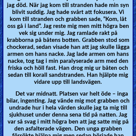
jag död. När jag kom till stranden hade min syn
blivit suddig. Jag hade svårt att fokusera. Vi
kom till stranden och grabben sade, ”Kom, låt
oss gå i land”. Jag reste mig men mitt högra ben
vek sig under mig. Jag ramlade rakt på
krabborna på båtens botten. Grabben stod som
chockerad, sedan visade han att jag skulle lägga
armen om hans nacke. Jag lade armen om hans
nacke, tog tag i min paralyserade arm med den
friska och höll fast. Han drog mig ur båten och
sedan till korall sandstranden. Han hjälpte mig
vidare upp till landsvägen.
Det var midnatt. Platsen var helt öde – inga
bilar, ingenting. Jag vände mig mot grabben och
undrade hur i hela värden skulle jag ta mig till
sjukhuset under denna sena tid på natten. Jag
var så svag i mitt högra ben att jag satte mig på
den asfalterade vägen. Den unga grabben
försökte hjälpa mig men sedan började han