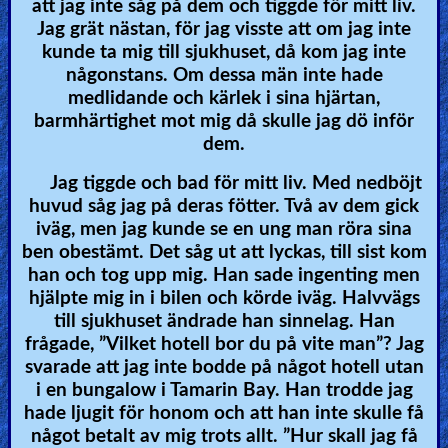
att jag inte såg på dem och tiggde för mitt liv.
Jag grät nästan, för jag visste att om jag inte
kunde ta mig till sjukhuset, då kom jag inte
någonstans. Om dessa män inte hade
medlidande och kärlek i sina hjärtan,
barmhärtighet mot mig då skulle jag dö inför
dem.
Jag tiggde och bad för mitt liv. Med nedböjt
huvud såg jag på deras fötter. Två av dem gick
iväg, men jag kunde se en ung man röra sina
ben obestämt. Det såg ut att lyckas, till sist kom
han och tog upp mig. Han sade ingenting men
hjälpte mig in i bilen och körde iväg. Halvvägs
till sjukhuset ändrade han sinnelag. Han
frågade, ”Vilket hotell bor du på vite man”? Jag
svarade att jag inte bodde på något hotell utan
i en bungalow i Tamarin Bay. Han trodde jag
hade ljugit för honom och att han inte skulle få
något betalt av mig trots allt. ”Hur skall jag få