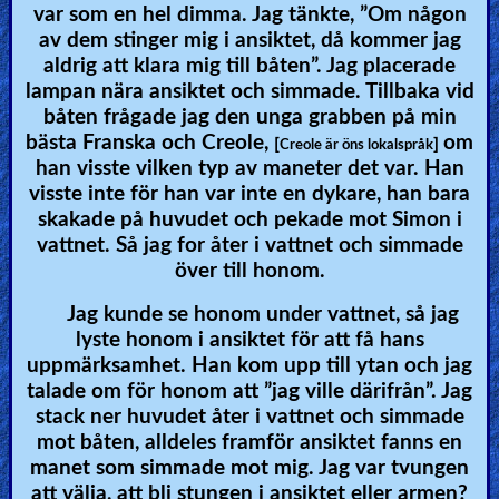
var som en hel dimma. Jag tänkte, ”Om någon
av dem stinger mig i ansiktet, då kommer jag
aldrig att klara mig till båten”. Jag placerade
lampan nära ansiktet och simmade. Tillbaka vid
båten frågade jag den unga grabben på min
bästa Franska och Creole,
om
[
]
Creole är öns lokalspråk
han visste vilken typ av maneter det var. Han
visste inte för han var inte en dykare, han bara
skakade på huvudet och pekade mot Simon i
vattnet. Så jag for åter i vattnet och simmade
över till honom.
Jag kunde se honom under vattnet, så jag
lyste honom i ansiktet för att få hans
uppmärksamhet. Han kom upp till ytan och jag
talade om för honom att ”jag ville därifrån”. Jag
stack ner huvudet åter i vattnet och simmade
mot båten, alldeles framför ansiktet fanns en
manet som simmade mot mig. Jag var tvungen
att välja, att bli stungen i ansiktet eller armen?