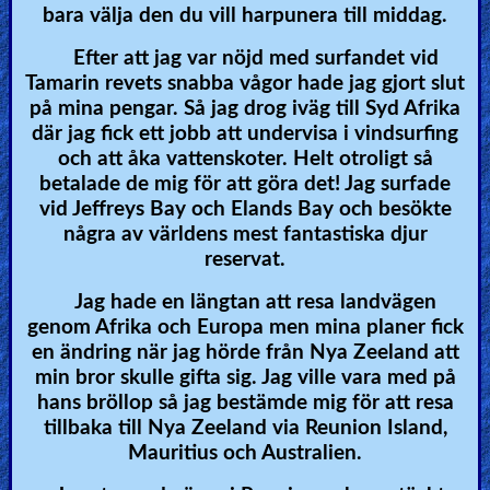
bara välja den du vill harpunera till middag.
Efter att jag var nöjd med surfandet vid
Tamarin revets snabba vågor hade jag gjort slut
på mina pengar. Så jag drog iväg till Syd Afrika
där jag fick ett jobb att undervisa i vindsurfing
och att åka vattenskoter. Helt otroligt så
betalade de mig för att göra det! Jag surfade
vid Jeffreys Bay och Elands Bay och besökte
några av världens mest fantastiska djur
reservat.
Jag hade en längtan att resa landvägen
genom Afrika och Europa men mina planer fick
en ändring när jag hörde från Nya Zeeland att
min bror skulle gifta sig. Jag ville vara med på
hans bröllop så jag bestämde mig för att resa
tillbaka till Nya Zeeland via Reunion Island,
Mauritius och Australien.