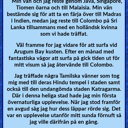
Min vän och jag reste genom Java, Singapore,
Tiomen öarna och till Malaisia. Min vän
bestämde sig för att ta en färja över till Madras
i Indien, medan jag reste till Colombo på Sri
Lanka tillsammans med en holländsk kvinna
som vi hade träffat.
Väl framme for jag vidare för att surfa vid
Arugum Bay kusten. Efter en månad med
fantastiska vågor att surfa på gick tiden ut för
mitt visum så jag återvände till Colombo.
Jag träffade några Tamilska vänner som tog
mig med till deras Hindu tempel i staden samt
också till den undangömda staden Katragarma.
Där i denna heliga stad hade jag min första
övernaturliga upplevelse. När jag stod framför
en avgud såg jag hur dess läppar rörde sig. Det
var en upplevelse utanför mitt sunda förnuft så
jag ville därifrån på en gång.