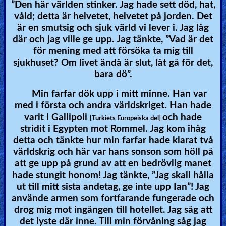
”Den här världen stinker. Jag hade sett död, hat,
våld; detta är helvetet, helvetet på jorden. Det
är en smutsig och sjuk värld vi lever i. Jag låg
där och jag ville ge upp. Jag tänkte, ”Vad är det
för mening med att försöka ta mig till
sjukhuset? Om livet ändå är slut, låt gå för det,
bara dö”.
Min farfar dök upp i mitt minne. Han var
med i första och andra världskriget. Han hade
varit i Gallipoli
och hade
[Turkiets Europeiska del]
stridit i Egypten mot Rommel. Jag kom ihåg
detta och tänkte hur min farfar hade klarat två
världskrig och här var hans sonson som höll på
att ge upp på grund av att en bedrövlig manet
hade stungit honom! Jag tänkte, ”Jag skall hålla
ut till mitt sista andetag, ge inte upp Ian”! Jag
använde armen som fortfarande fungerade och
drog mig mot ingången till hotellet. Jag såg att
det lyste där inne. Till min förvåning såg jag