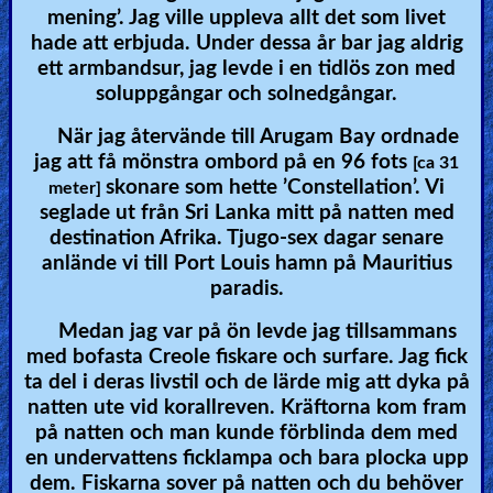
mening’. Jag ville uppleva allt det som livet
hade att erbjuda. Under dessa år bar jag aldrig
ett armbandsur, jag levde i en tidlös zon med
soluppgångar och solnedgångar.
När jag återvände till Arugam Bay ordnade
jag att få mönstra ombord på en 96 fots
[ca 31
skonare som hette ’Constellation’. Vi
meter]
seglade ut från Sri Lanka mitt på natten med
destination Afrika. Tjugo-sex dagar senare
anlände vi till Port Louis hamn på Mauritius
paradis.
Medan jag var på ön levde jag tillsammans
med bofasta Creole fiskare och surfare. Jag fick
ta del i deras livstil och de lärde mig att dyka på
natten ute vid korallreven. Kräftorna kom fram
på natten och man kunde förblinda dem med
en undervattens ficklampa och bara plocka upp
dem. Fiskarna sover på natten och du behöver