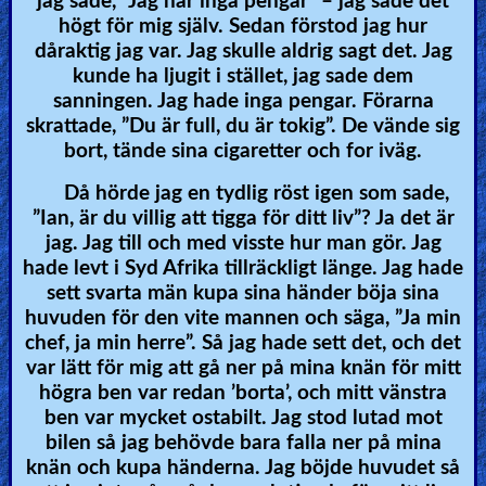
jag sade, ”Jag har inga pengar” – jag sade det
högt för mig själv. Sedan förstod jag hur
dåraktig jag var. Jag skulle aldrig sagt det. Jag
kunde ha ljugit i stället, jag sade dem
sanningen. Jag hade inga pengar. Förarna
skrattade, ”Du är full, du är tokig”. De vände sig
bort, tände sina cigaretter och for iväg.
Då hörde jag en tydlig röst igen som sade,
”Ian, är du villig att tigga för ditt liv”? Ja det är
jag. Jag till och med visste hur man gör. Jag
hade levt i Syd Afrika tillräckligt länge. Jag hade
sett svarta män kupa sina händer böja sina
huvuden för den vite mannen och säga, ”Ja min
chef, ja min herre”. Så jag hade sett det, och det
var lätt för mig att gå ner på mina knän för mitt
högra ben var redan ’borta’, och mitt vänstra
ben var mycket ostabilt. Jag stod lutad mot
bilen så jag behövde bara falla ner på mina
knän och kupa händerna. Jag böjde huvudet så