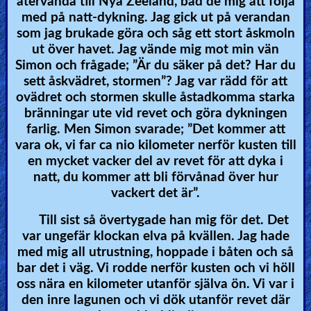
återvända till Nya Zeeland, bad de mig att följa
med på natt-dykning. Jag gick ut på verandan
som jag brukade göra och såg ett stort åskmoln
ut över havet. Jag vände mig mot min vän
Simon och frågade; ”Är du säker på det? Har du
sett åskvädret, stormen”? Jag var rädd för att
ovädret och stormen skulle åstadkomma starka
bränningar ute vid revet och göra dykningen
farlig. Men Simon svarade; ”Det kommer att
vara ok, vi far ca nio kilometer nerför kusten till
en mycket vacker del av revet för att dyka i
natt, du kommer att bli förvånad över hur
vackert det är”.
Till sist så övertygade han mig för det. Det
var ungefär klockan elva på kvällen. Jag hade
med mig all utrustning, hoppade i båten och så
bar det i väg. Vi rodde nerför kusten och vi höll
oss nära en kilometer utanför själva ön. Vi var i
den inre lagunen och vi dök utanför revet där