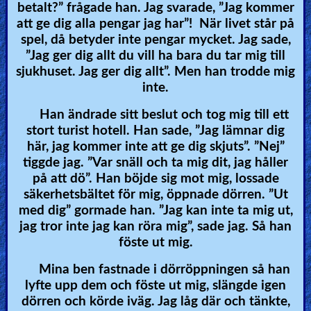
betalt?” frågade han. Jag svarade, ”Jag kommer
att ge dig alla pengar jag har”! När livet står på
spel, då betyder inte pengar mycket. Jag sade,
”Jag ger dig allt du vill ha bara du tar mig till
sjukhuset. Jag ger dig allt”. Men han trodde mig
inte.
Han ändrade sitt beslut och tog mig till ett
stort turist hotell. Han sade, ”Jag lämnar dig
här, jag kommer inte att ge dig skjuts”. ”Nej”
tiggde jag. ”Var snäll och ta mig dit, jag håller
på att dö”. Han böjde sig mot mig, lossade
säkerhetsbältet för mig, öppnade dörren. ”Ut
med dig” gormade han. ”Jag kan inte ta mig ut,
jag tror inte jag kan röra mig”, sade jag. Så han
föste ut mig.
Mina ben fastnade i dörröppningen så han
lyfte upp dem och föste ut mig, slängde igen
dörren och körde iväg. Jag låg där och tänkte,