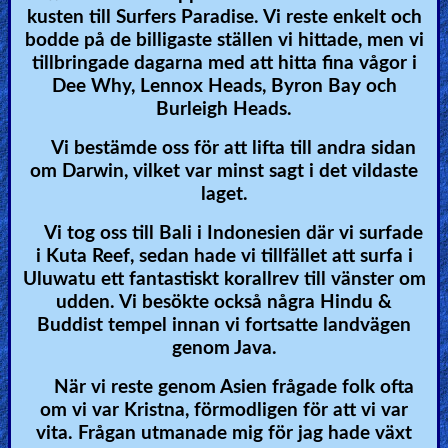
kusten till Surfers Paradise. Vi reste enkelt och
bodde på de billigaste ställen vi hittade, men vi
Ask
tillbringade dagarna med att hitta fina vågor i
AI
Dee Why, Lennox Heads, Byron Bay och
Bible
Burleigh Heads.
Questions
Vi bestämde oss för att lifta till andra sidan
om Darwin, vilket var minst sagt i det vildaste
Something
laget.
Funny...
Vi tog oss till Bali i Indonesien där vi surfade
2nd
i Kuta Reef, sedan hade vi tillfället att surfa i
Uluwatu ett fantastiskt korallrev till vänster om
Page,
udden. Vi besökte också några Hindu &
Older
Buddist tempel innan vi fortsatte landvägen
Material
genom Java.
När vi reste genom Asien frågade folk ofta
om vi var Kristna, förmodligen för att vi var
×
vita. Frågan utmanade mig för jag hade växt