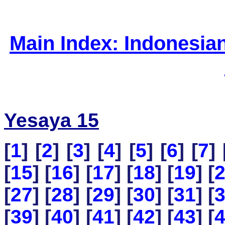
Main Index: Indonesia
Yesaya 15
[
1
] [
2
] [
3
] [
4
] [
5
] [
6
] [
7
] 
[
15
] [
16
] [
17
] [
18
] [
19
] [
[
27
] [
28
] [
29
] [
30
] [
31
] [
[
39
] [
40
] [
41
] [
42
] [
43
] [