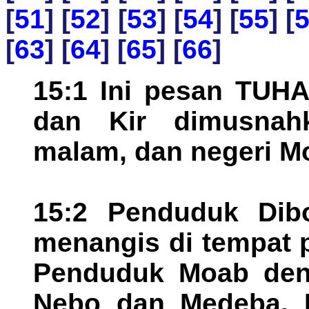
[
51
] [
52
] [
53
] [
54
] [
55
] [
[
63
] [
64
] [
65
] [
66
]
15:1 Ini pesan TUHA
dan Kir dimusnah
malam, dan negeri Mo
15:2 Penduduk Dib
menangis di tempat
Penduduk Moab deng
Nebo dan Medeba. 